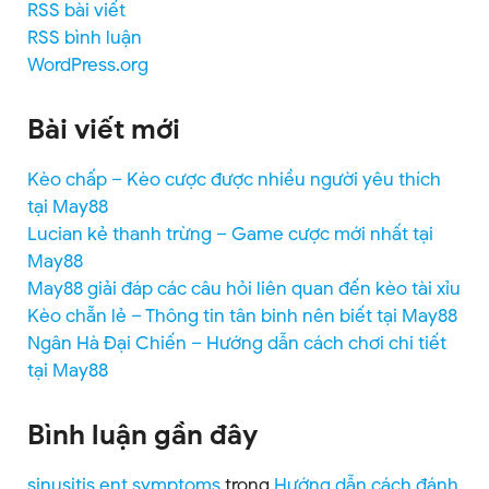
RSS bài viết
RSS bình luận
WordPress.org
Bài viết mới
Kèo chấp – Kèo cược được nhiều người yêu thích
tại May88
Lucian kẻ thanh trừng – Game cược mới nhất tại
May88
May88 giải đáp các câu hỏi liên quan đến kèo tài xỉu
Kèo chẵn lẻ – Thông tin tân binh nên biết tại May88
Ngân Hà Đại Chiến – Hướng dẫn cách chơi chi tiết
tại May88
Bình luận gần đây
sinusitis ent symptoms
trong
Hướng dẫn cách đánh