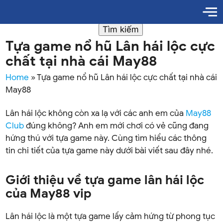
Tìm
kiếm
cho:
Tựa game nổ hũ Lân hái lộc cực
chất tại nhà cái May88
Home
»
Tựa game nổ hũ Lân hái lộc cực chất tại nhà cái
May88
Lân hái lộc không còn xa lạ với các anh em của
May88
Club
đúng không? Anh em mới chơi có vẻ cũng đang
hứng thú với tựa game này. Cùng tìm hiểu các thông
tin chi tiết của tựa game này dưới bài viết sau đây nhé.
Giới thiệu về tựa game lân hái lộc
của May88 vip
Lân hái lộc là một tựa game lấy cảm hứng từ phong tục