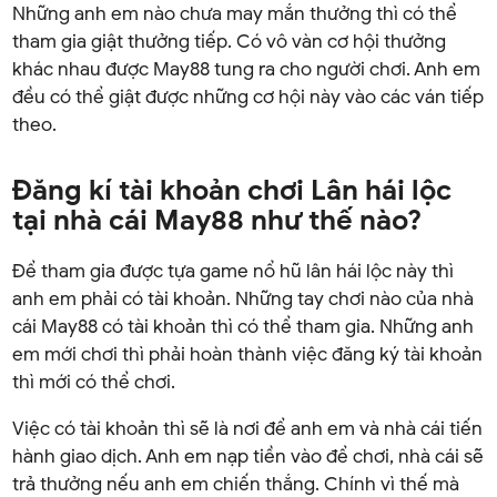
Những anh em nào chưa may mắn thưởng thì có thể
tham gia giật thưởng tiếp. Có vô vàn cơ hội thưởng
khác nhau được May88 tung ra cho người chơi. Anh em
đều có thể giật được những cơ hội này vào các ván tiếp
theo.
Đăng kí tài khoản chơi Lân hái lộc
tại nhà cái May88 như thế nào?
Để tham gia được tựa game nổ hũ lân hái lộc này thì
anh em phải có tài khoản. Những tay chơi nào của nhà
cái May88 có tài khoản thì có thể tham gia. Những anh
em mới chơi thì phải hoàn thành việc đăng ký tài khoản
thì mới có thể chơi.
Việc có tài khoản thì sẽ là nơi để anh em và nhà cái tiến
hành giao dịch. Anh em nạp tiền vào để chơi, nhà cái sẽ
trả thưởng nếu anh em chiến thắng. Chính vì thế mà