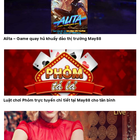
Alita – Game quay hũ khuấy đảo thị trường May88
Luật chơi Phỏm trực tuyến chi tiết tại May88 cho tân binh