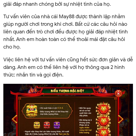
giải đáp nhanh chóng bởi sự nhiệt tình của họ.
Tư vấn viên của nhà cái May88 được thành lập nhằm
giúp người chơi trong khi chơi. Bất cứ các câu hỏi nào
liên quan đến trò chơi đều được họ giải đáp nhiệt tình
nhất. Anh em hoàn toàn có thể thoải mái đặt câu hỏi
cho họ.
Việc liên hệ với tư vấn viên cũng hết sức đơn giản và dễ
dàng. Anh em có thể liên hệ với họ thông qua 2 hình
thức: nhắn tin và gọi điện.