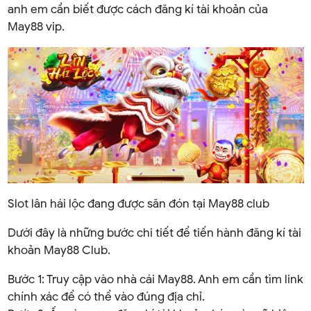
anh em cần biết được cách đăng kí tài khoản của
May88 vip.
Slot lân hái lộc đang được săn đón tại May88 club
Dưới đây là những bước chi tiết để tiến hành đăng kí tài
khoản May88 Club.
Bước 1: Truy cập vào nhà cái May88. Anh em cần tìm link
chính xác để có thể vào đúng địa chỉ.