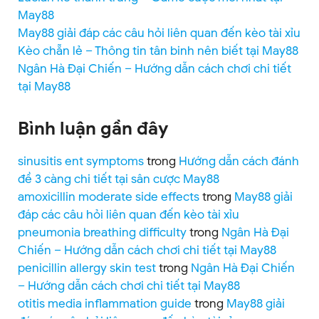
May88
May88 giải đáp các câu hỏi liên quan đến kèo tài xỉu
Kèo chẵn lẻ – Thông tin tân binh nên biết tại May88
Ngân Hà Đại Chiến – Hướng dẫn cách chơi chi tiết
tại May88
Bình luận gần đây
sinusitis ent symptoms
trong
Hướng dẫn cách đánh
đề 3 càng chi tiết tại sân cược May88
amoxicillin moderate side effects
trong
May88 giải
đáp các câu hỏi liên quan đến kèo tài xỉu
pneumonia breathing difficulty
trong
Ngân Hà Đại
Chiến – Hướng dẫn cách chơi chi tiết tại May88
penicillin allergy skin test
trong
Ngân Hà Đại Chiến
– Hướng dẫn cách chơi chi tiết tại May88
otitis media inflammation guide
trong
May88 giải