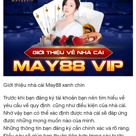
Giới thiệu nhà cái May88 xanh chín
Trước khi bạn đăng ký tài khoản bạn nên tìm hiểu về
yêu cầu về quy định cũng như điều kiện của nhà cái.
Nhờ vậy bạn có thể xác định được nhà cái sẽ đáp ứng
được những mong muốn nào của mình.
Những thông tin bạn đăng ký cần chính xác và rõ ràng.
Điều này sẽ giúp bạn thuận tiện hơn trong các bước