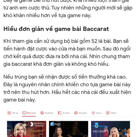
Đây là game bài thu hút được khá nhiều lượt tham gia
từ anh em cược thủ. Tuy nhiên những người mới sẽ gặp
khó khăn nhiều hơn về tựa game này.
Hiểu đơn giản về game bài Baccarat
Khi tham gia cần sử dụng bộ bài gồm 52 lá bài. Bạn sẽ
tiến hành đặt cược vào cửa mà bạn muốn. Sau đó ngồi
chờ kết quả được đưa ra bởi nhà cái. Nhìn chung tham
gia baccarat khá đơn giản và không khó hiểu.
Nếu trúng bạn sẽ nhận được số tiền thưởng khá cao.
Đây là nguyên nhân chính khiến cho tựa game bài này
trở nên thu hút hơn. Hầu hết các nhà cái đều xuất hiện
game bài này.