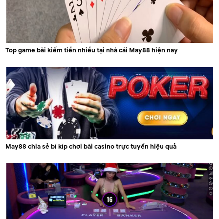
Top game bài kiếm tiền nhiều tại nhà cái May88 hiện nay
May88 chia sẻ bí kíp chơi bài casino trực tuyến hiệu quả