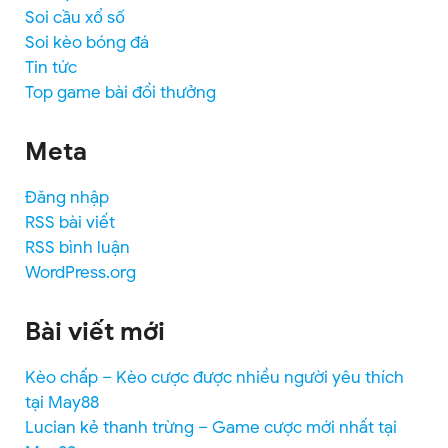
Soi cầu xổ số
Soi kèo bóng đá
Tin tức
Top game bài đổi thưởng
Meta
Đăng nhập
RSS bài viết
RSS bình luận
WordPress.org
Bài viết mới
Kèo chấp – Kèo cược được nhiều người yêu thích
tại May88
Lucian kẻ thanh trừng – Game cược mới nhất tại