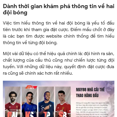
Dành thời gian khám phá thông tin về hai
đội bóng
Việc tìm hiểu thông tin về hai đội bóng là yếu tố đầu
tiên trước khi tham gia đặt cược. Điểm mấu chốt ở đây
là các bạn tìm được website chính thống để tìm hiểu
thông tin về từng đội bóng.
Một vài dữ liệu có thể hiệu quả chính là: đội hình ra sân,
chất lượng của cầu thủ cũng như chiến lược từng đội
tuyển. Với những dữ liệu này, quyết định đặt cược đưa
ra cũng sẽ chính xác hơn rất nhiều.