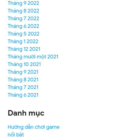
Tháng 9 2022
Tháng 8 2022
Tháng 7 2022
Tháng 6 2022
Tháng 5 2022
Tháng 1 2022
Tháng 12 2021
Tháng mười một 2021
Tháng 10 2021
Tháng 9 2021
Tháng 8 2021
Tháng 7 2021
Tháng 6 2021
Danh mục
Hướng dẫn chơi game
nổi bật