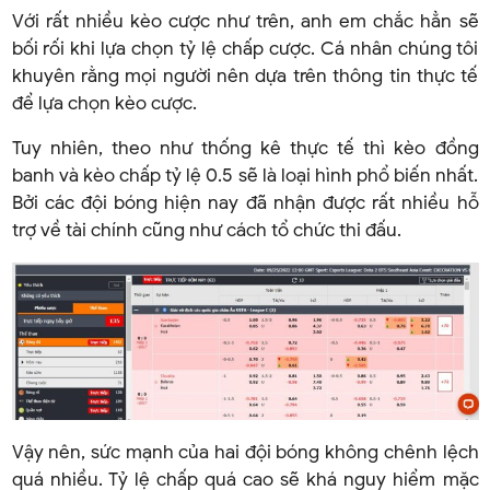
Với rất nhiều kèo cược như trên, anh em chắc hẳn sẽ
bối rối khi lựa chọn tỷ lệ chấp cược. Cá nhân chúng tôi
khuyên rằng mọi người nên dựa trên thông tin thực tế
để lựa chọn kèo cược.
Tuy nhiên, theo như thống kê thực tế thì kèo đồng
banh và kèo chấp tỷ lệ 0.5 sẽ là loại hình phổ biến nhất.
Bởi các đội bóng hiện nay đã nhận được rất nhiều hỗ
trợ về tài chính cũng như cách tổ chức thi đấu.
Vậy nên, sức mạnh của hai đội bóng không chênh lệch
quá nhiều. Tỷ lệ chấp quá cao sẽ khá nguy hiểm mặc