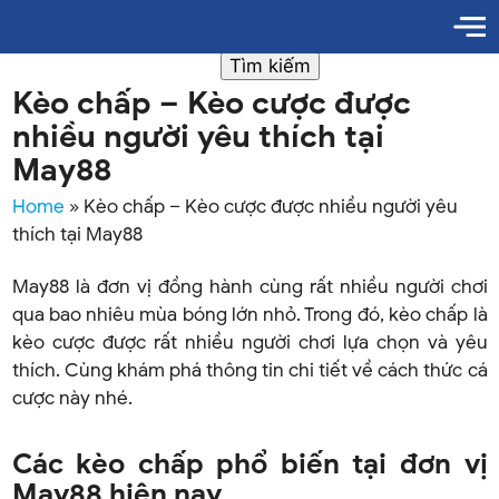
Tìm
kiếm
cho:
Kèo chấp – Kèo cược được
nhiều người yêu thích tại
May88
Home
»
Kèo chấp – Kèo cược được nhiều người yêu
thích tại May88
May88 là đơn vị đồng hành cùng rất nhiều người chơi
qua bao nhiêu mùa bóng lớn nhỏ. Trong đó, kèo chấp là
kèo cược được rất nhiều người chơi lựa chọn và yêu
thích. Cùng khám phá thông tin chi tiết về cách thức cá
cược này nhé.
Các kèo chấp phổ biến tại đơn vị
May88 hiện nay