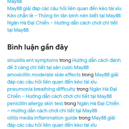
May88
May88 giải đáp các câu hỏi liên quan đến kèo tài xỉu
Kèo chẵn lẻ – Thông tin tân binh nên biết tại May88
Ngân Hà Đại Chiến – Hướng dẫn cách chơi chi tiết
tại May88
Bình luận gần đây
sinusitis ent symptoms
trong
Hướng dẫn cách đánh
đề 3 càng chi tiết tại sân cược May88
amoxicillin moderate side effects
trong
May88 giải
đáp các câu hỏi liên quan đến kèo tài xỉu
pneumonia breathing difficulty
trong
Ngân Hà Đại
Chiến – Hướng dẫn cách chơi chi tiết tại May88
penicillin allergy skin test
trong
Ngân Hà Đại Chiến
– Hướng dẫn cách chơi chi tiết tại May88
otitis media inflammation guide
trong
May88 giải
đáp các câu hỏi liên quan đến kèo tài xỉu