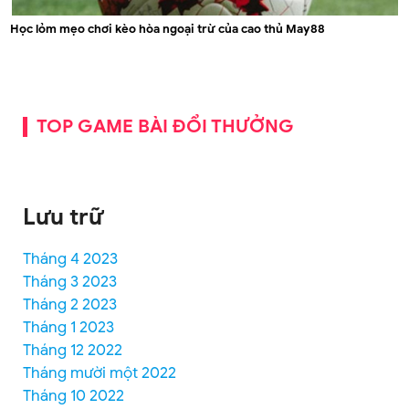
Học lỏm mẹo chơi kèo hòa ngoại trừ của cao thủ May88
TOP GAME BÀI ĐỔI THƯỞNG
Lưu trữ
Tháng 4 2023
Tháng 3 2023
Tháng 2 2023
Tháng 1 2023
Tháng 12 2022
Tháng mười một 2022
Tháng 10 2022