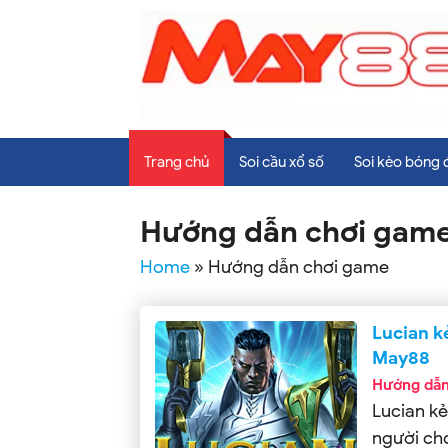
Trang chủ
Soi cầu xổ số
Soi kèo bóng 
Hướng dẫn chơi gam
Home
»
Hướng dẫn chơi game
Lucian k
May88
Hướng dẫ
Lucian kẻ
người chơ