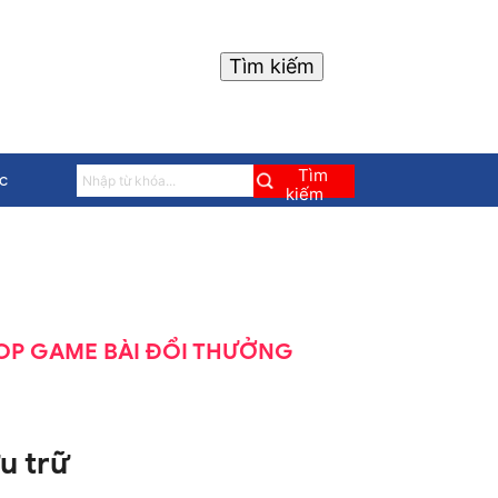
Tìm
kiếm
cho:
Tìm
ức
kiếm
OP GAME BÀI ĐỔI THƯỞNG
u trữ