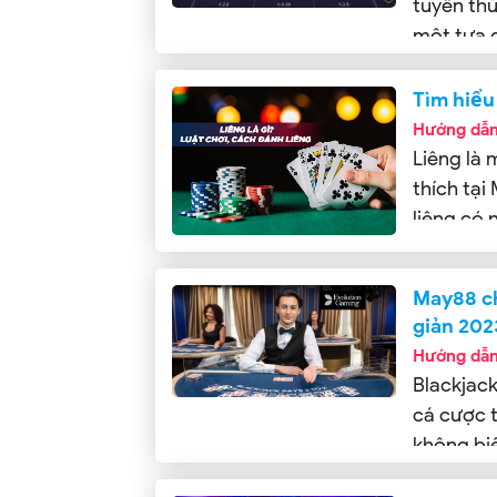
tuyến thú
một tựa g
chơi bận
yêu thích
Tìm hiểu
Hướng dẫ
Liêng là 
thích tạ
liêng có 
chơi đơn g
hiểu xem 
May88 ch
giản 202
Hướng dẫ
Blackjack
cá cược t
không biế
là thông 