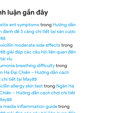
nh luận gần đây
usitis ent symptoms
trong
Hướng dẫn
 đánh đề 3 càng chi tiết tại sân cược
88
icillin moderate side effects
trong
88 giải đáp các câu hỏi liên quan đến
tài xỉu
umonia breathing difficulty
trong
n Hà Đại Chiến – Hướng dẫn cách
 chi tiết tại May88
cillin allergy skin test
trong
Ngân Hà
 Chiến – Hướng dẫn cách chơi chi tiết
 May88
tis media inflammation guide
trong