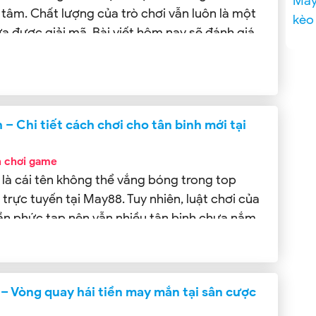
May
tâm. Chất lượng của trò chơi vẫn luôn là một
kèo 
a được giải mã. Bài viết hôm nay sẽ đánh giá
về tựa game này của nhà cái May88. Khái niệm
cung hỷ phát tài là […]
 – Chi tiết cách chơi cho tân binh mới tại
n chơi game
là cái tên không thể vắng bóng trong top
trực tuyến tại May88. Tuy nhiên, luật chơi của
ần phức tạp nên vẫn nhiều tân binh chưa nắm
khám phá chi tiết cách thức đặt cược của trò
nhé. Thông tin bao quát về tựa […]
 – Vòng quay hái tiền may mắn tại sân cược