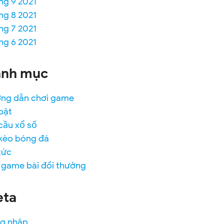
ng 9 2021
ng 8 2021
ng 7 2021
ng 6 2021
nh mục
́ng dẫn chơi game
bật
cầu xổ số
kèo bóng đá
tức
 game bài đổi thưởng
ta
g nhập