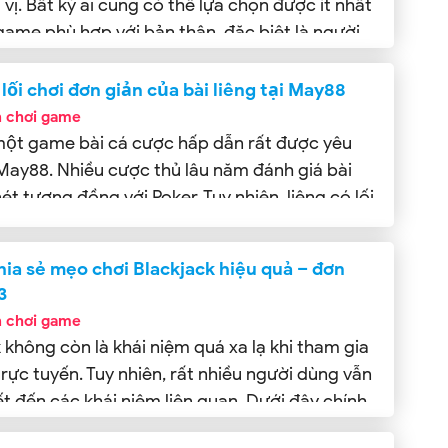
 vị. Bất kỳ ai cũng có thể lựa chọn được ít nhất
ame phù hợp với bản thân, đặc biệt là người
 rộn. Xóc đĩa là một trong số game cược được
. Xóc đĩa […]
 lối chơi đơn giản của bài liêng tại May88
n chơi game
một game bài cá cược hấp dẫn rất được yêu
i May88. Nhiều cược thủ lâu năm đánh giá bài
nét tương đồng với Poker. Tuy nhiên, liêng có lối
iản hơn Poker khá nhiều. Cùng nhà cái tìm
cách chơi bài liêng có gì đặc […]
ia sẻ mẹo chơi Blackjack hiệu quả – đơn
3
n chơi game
 không còn là khái niệm quá xa lạ khi tham gia
rực tuyến. Tuy nhiên, rất nhiều người dùng vẫn
t đến các khái niệm liên quan. Dưới đây chính
tin chi tiết về game cược tại nhà May88.