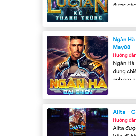
được các
May88 kh
hôm nay n
Ngân Hà 
May88
Hướng dẫ
Ngân Hà Đ
dung chiế
anh em nà
Cùng May8
hôm nay 
Alita – 
Hướng dẫ
Alita đượ