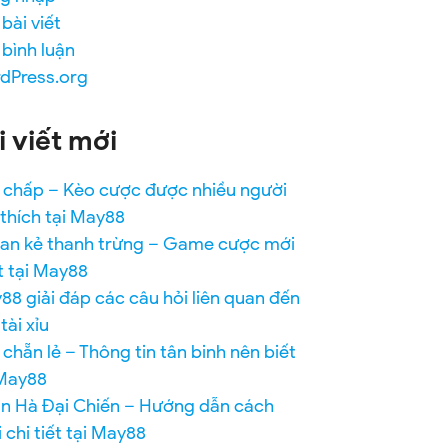
bài viết
 bình luận
dPress.org
i viết mới
 chấp – Kèo cược được nhiều người
 thích tại May88
ian kẻ thanh trừng – Game cược mới
t tại May88
88 giải đáp các câu hỏi liên quan đến
tài xỉu
chẵn lẻ – Thông tin tân binh nên biết
 May88
n Hà Đại Chiến – Hướng dẫn cách
 chi tiết tại May88