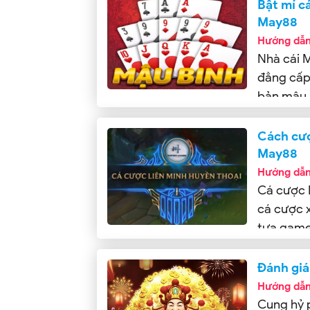
giúp bạn
Bật mí c
May88
Hướng dẫ
Nhà cái 
đẳng cấp
bản mậu b
đã mang 
cùng tha
Cách cượ
May88
Hướng dẫ
Cá cược 
cá cược x
tựa game
có thể th
trong bài
Đánh giá
Hướng dẫ
Cung hỷ 