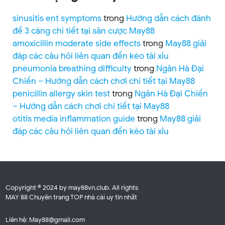
sinusitis ent symptoms
trong
Hướng dẫn cách đánh
đề 3 càng chi tiết tại sân cược May88
amoxicillin moderate side effects
trong
May88 giải
đáp các câu hỏi liên quan đến kèo tài xỉu
pneumonia breathing difficulty
trong
Ngân Hà Đại
Chiến – Hướng dẫn cách chơi chi tiết tại May88
penicillin allergy skin test
trong
Ngân Hà Đại Chiến
– Hướng dẫn cách chơi chi tiết tại May88
otitis media inflammation guide
trong
May88 giải
đáp các câu hỏi liên quan đến kèo tài xỉu
Copyright © 2024 by may88vn.club. All rights
MAY 88 Chuyên trang TOP nhà cái uy tin nhất
Liên hệ:
May88@gmail.com