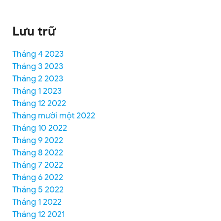
Lưu trữ
Tháng 4 2023
Tháng 3 2023
Tháng 2 2023
Tháng 1 2023
Tháng 12 2022
Tháng mười một 2022
Tháng 10 2022
Tháng 9 2022
Tháng 8 2022
Tháng 7 2022
Tháng 6 2022
Tháng 5 2022
Tháng 1 2022
Tháng 12 2021