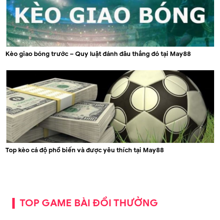
Kèo giao bóng trước – Quy luật đánh đâu thắng đó tại May88
Top kèo cá độ phổ biến và được yêu thích tại May88
TOP GAME BÀI ĐỔI THƯỞNG