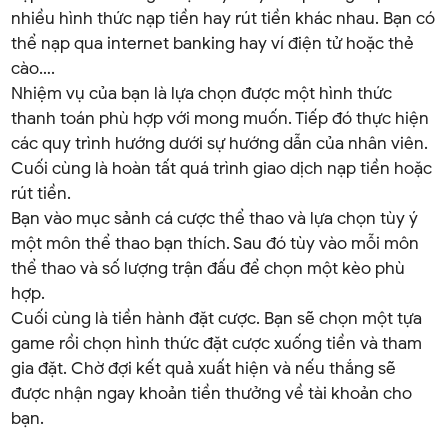
nhiều hình thức nạp tiền hay rút tiền khác nhau. Bạn có
thể nạp qua internet banking hay ví điện tử hoặc thẻ
cào….
Nhiệm vụ của bạn là lựa chọn được một hình thức
thanh toán phù hợp với mong muốn. Tiếp đó thực hiện
các quy trình hướng dưới sự hướng dẫn của nhân viên.
Cuối cùng là hoàn tất quá trình giao dịch nạp tiền hoặc
rút tiền.
Bạn vào mục sảnh cá cược thể thao và lựa chọn tùy ý
một môn thể thao bạn thích. Sau đó tùy vào mỗi môn
thể thao và số lượng trận đấu để chọn một kèo phù
hợp.
Cuối cùng là tiền hành đặt cược. Bạn sẽ chọn một tựa
game rồi chọn hình thức đặt cược xuống tiền và tham
gia đặt. Chờ đợi kết quả xuất hiện và nếu thắng sẽ
được nhận ngay khoản tiền thưởng về tài khoản cho
bạn.