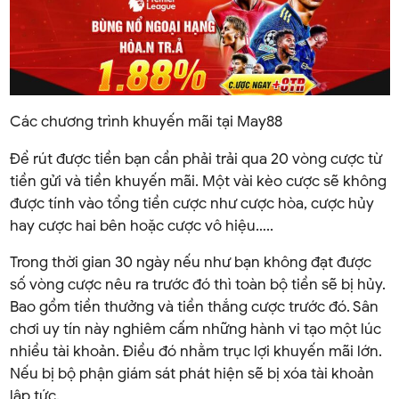
Các chương trình khuyến mãi tại May88
Để rút được tiền bạn cần phải trải qua 20 vòng cược từ
tiền gửi và tiền khuyến mãi. Một vài kèo cược sẽ không
được tính vào tổng tiền cược như cược hòa, cược hủy
hay cược hai bên hoặc cược vô hiệu…..
Trong thời gian 30 ngày nếu như bạn không đạt được
số vòng cược nêu ra trước đó thì toàn bộ tiền sẽ bị hủy.
Bao gồm tiền thưởng và tiền thắng cược trước đó. Sân
chơi uy tín này nghiêm cấm những hành vi tạo một lúc
nhiều tài khoản. Điều đó nhằm trục lợi khuyến mãi lớn.
Nếu bị bộ phận giám sát phát hiện sẽ bị xóa tài khoản
lập tức.