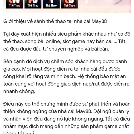
Giới thiệu về sảnh thể thao tại nhà cái May88
Tại đây xuất hiện nhiều siêu phẩm khác nhau như cá độ
thể thao, sòng bài online, slot game hay bắn cá….. Tất
cả đều được đầu tư chuyên nghiệp và bài bản.
Bên cạnh đó dịch vụ chăm sóc khách hàng được đánh
giá cao. Mọi hoạt động diễn ra tại nhà cái đều được
công khai rõ ràng và minh bạch. Hệ thống bảo mật an
toàn cùng với hoạt động giao dịch nạp/rút được diễn ra
nhanh chóng.
Điều này có thể chứng minh được sự phát triển và hoàn
thiện không ngừng của nhà cái May88. Đội ngũ quản lý
và nhân viên đều đang nỗ lực không ngừng. Tất cả điều
nhằm mục đích mang đến những sản phẩm game chất
lượng tốt nhất.