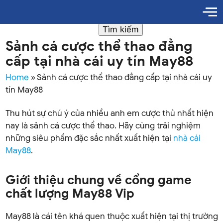
Tìm
kiếm
cho:
Sảnh cá cược thể thao đẳng
cấp tại nhà cái uy tín May88
Home
»
Sảnh cá cược thể thao đẳng cấp tại nhà cái uy
tín May88
Thu hút sự chú ý của nhiều anh em cược thủ nhất hiện
nay là sảnh cá cược thể thao. Hãy cùng trải nghiệm
những siêu phẩm đặc sắc nhất xuất hiện tại
nhà cái
May88
.
Giới thiệu chung về cổng game
chất lượng May88 Vip
May88 là cái tên khá quen thuộc xuất hiện tại thị trường