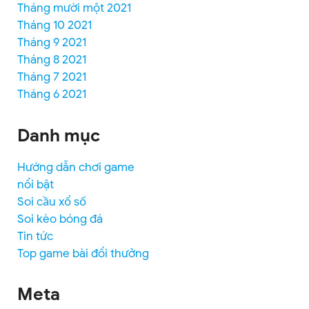
Tháng mười một 2021
Tháng 10 2021
Tháng 9 2021
Tháng 8 2021
Tháng 7 2021
Tháng 6 2021
Danh mục
Hướng dẫn chơi game
nổi bật
Soi cầu xổ số
Soi kèo bóng đá
Tin tức
Top game bài đổi thưởng
Meta