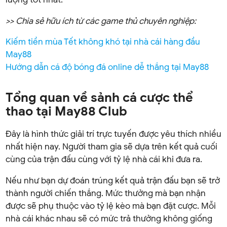
>> Chia sẻ hữu ích từ các game thủ chuyên nghiệp:
Kiếm tiền mùa Tết không khó tại nhà cái hàng đầu
May88
Hướng dẫn cá độ bóng đá online dễ thắng tại May88
Tổng quan về sảnh cá cược thể
thao tại May88 Club
Đây là hình thức giải trí trực tuyến được yêu thích nhiều
nhất hiện nay. Người tham gia sẽ dựa trên kết quả cuối
cùng của trận đấu cùng với tỷ lệ nhà cái khi đưa ra.
Nếu như bạn dự đoán trúng kết quả trận đấu bạn sẽ trở
thành người chiến thắng. Mức thưởng mà bạn nhận
được sẽ phụ thuộc vào tỷ lệ kèo mà bạn đặt cược. Mỗi
nhà cái khác nhau sẽ có mức trả thưởng không giống