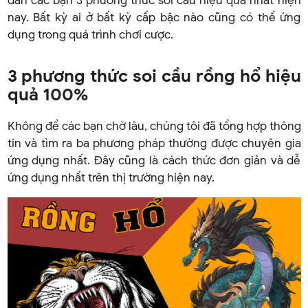
dẫn các bạn 3 phương thức soi cầu hiệu quả nhất hiện
nay. Bất kỳ ai ở bất kỳ cấp bậc nào cũng có thể ứng
dụng trong quá trình chơi cược.
3 phương thức soi cầu rồng hổ hiệu
quả 100%
Không để các bạn chờ lâu, chúng tôi đã tổng hợp thông
tin và tìm ra ba phương pháp thường được chuyên gia
ứng dụng nhất. Đây cũng là cách thức đơn giản và dễ
ứng dụng nhất trên thị trường hiện nay.