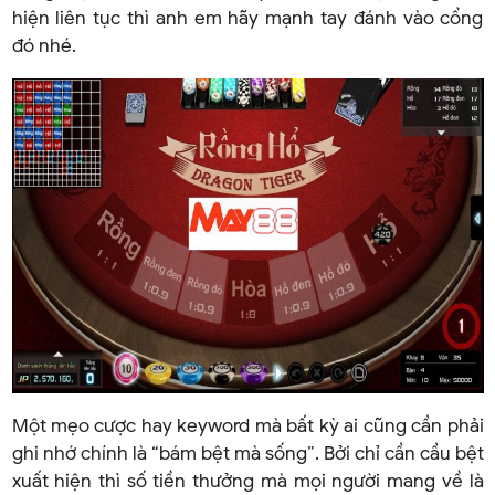
hiện liên tục thì anh em hãy mạnh tay đánh vào cổng
đó nhé.
Một mẹo cược hay keyword mà bất kỳ ai cũng cần phải
ghi nhớ chính là “bám bệt mà sống”. Bởi chỉ cần cầu bệt
xuất hiện thì số tiền thưởng mà mọi người mang về là