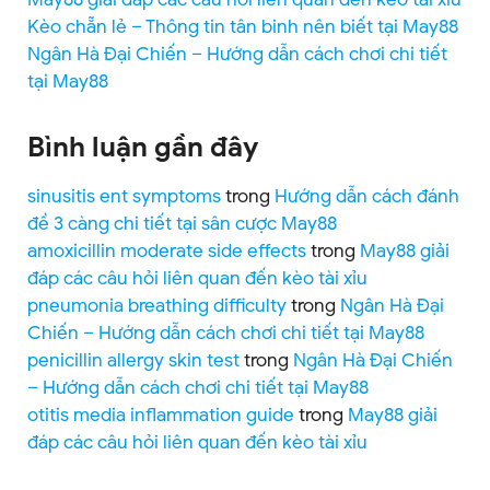
Kèo chẵn lẻ – Thông tin tân binh nên biết tại May88
Ngân Hà Đại Chiến – Hướng dẫn cách chơi chi tiết
tại May88
Bình luận gần đây
sinusitis ent symptoms
trong
Hướng dẫn cách đánh
đề 3 càng chi tiết tại sân cược May88
amoxicillin moderate side effects
trong
May88 giải
đáp các câu hỏi liên quan đến kèo tài xỉu
pneumonia breathing difficulty
trong
Ngân Hà Đại
Chiến – Hướng dẫn cách chơi chi tiết tại May88
penicillin allergy skin test
trong
Ngân Hà Đại Chiến
– Hướng dẫn cách chơi chi tiết tại May88
otitis media inflammation guide
trong
May88 giải
đáp các câu hỏi liên quan đến kèo tài xỉu