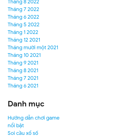
Tháng 8 2022
Tháng 7 2022
Tháng 6 2022
Tháng 5 2022
Tháng 1 2022
Tháng 12 2021
Tháng mười một 2021
Tháng 10 2021
Tháng 9 2021
Tháng 8 2021
Tháng 7 2021
Tháng 6 2021
Danh mục
Hướng dẫn chơi game
nổi bật
Soi cầu xổ số