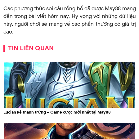
Các phương thức soi cầu rồng hổ đã được May88 mang
đến trong bài viết hôm nay. Hy vọng với những dữ liệu
này, người chơi sẽ mang về các phần thưởng có giá trị
cao.
TIN LIÊN QUAN
Lucian kẻ thanh trừng – Game cược mới nhất tại May88