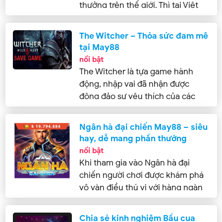
thưởng trên thế giới. Thì tại Việt
Nam các thể loại game bắn cá
củng ngày một được nhiều người
The Witcher – Thỏa sức đam mê
chơi yêu thích và biết đến. Đó là
tại May88
vì tính giải trí cộng với sự dễ dàng
nổi bật
trong cách chơi và […]
The Witcher là tựa game hành
động, nhập vai đã nhận được
đông đảo sự yêu thích của các
game thủ. Hiện nay, tại May88 đã
ra mắt tựa game nổ hũ dựa trên
Ngân hà đại chiến May88 – siêu
trò chơi bom tấn này. Hôm nay,
hay, dễ mang phần thưởng
hãy cùng với chúng tôi nghiên
nổi bật
cứu ngay luật chơi, cách chơi
Khi tham gia vào Ngân hà đại
cũng như kinh […]
chiến người chơi được khám phá
vô vàn điều thú vị với hàng ngàn
giải thưởng hấp dẫn. Để tìm được
địa chỉ uy tín chơi game này
Chia sẻ kinh nghiệm Bầu cua