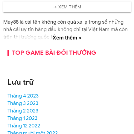
chơi bám sát với sòng bạc thực tế.
→ XEM THÊM
Mang đến sự kịch tính, thú vị cho
người chơi. Nếu bạn chưa biết
May88 là cái tên không còn quá xa lạ trong số những
phải chọn game nào […]
nhà cái uy tín hàng đầu không chỉ tại Việt Nam mà còn
trên thị trường quốc tế.
Xem thêm >
TOP GAME BÀI ĐỔI THƯỞNG
Lưu trữ
Tháng 4 2023
Tháng 3 2023
Tháng 2 2023
Tháng 1 2023
Tháng 12 2022
Tháng mười một 2022