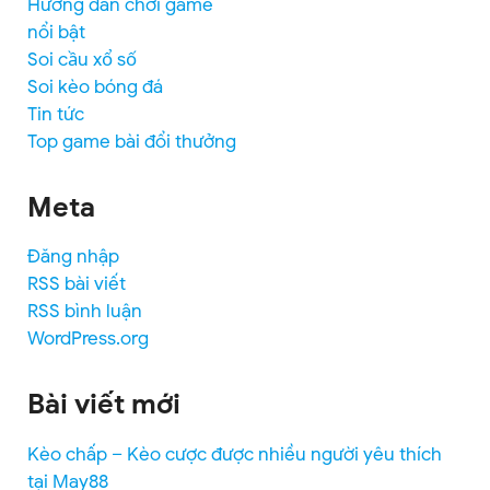
Hướng dẫn chơi game
nổi bật
Soi cầu xổ số
Soi kèo bóng đá
Tin tức
Top game bài đổi thưởng
Meta
Đăng nhập
RSS bài viết
RSS bình luận
WordPress.org
Bài viết mới
Kèo chấp – Kèo cược được nhiều người yêu thích
tại May88