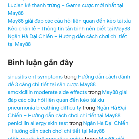
Lucian kẻ thanh trừng – Game cược mới nhất tại
May88
May88 giải đáp các câu hỏi liên quan đến kèo tài xỉu
Kèo chẵn lẻ – Thông tin tân binh nên biết tại May88
Ngân Hà Đại Chiến – Hướng dẫn cách chơi chi tiết
tại May88
Bình luận gần đây
sinusitis ent symptoms
trong
Hướng dẫn cách đánh
đề 3 càng chi tiết tại sân cược May88
amoxicillin moderate side effects
trong
May88 giải
đáp các câu hỏi liên quan đến kèo tài xỉu
pneumonia breathing difficulty
trong
Ngân Hà Đại
Chiến – Hướng dẫn cách chơi chi tiết tại May88
penicillin allergy skin test
trong
Ngân Hà Đại Chiến
– Hướng dẫn cách chơi chi tiết tại May88
otitis media inflammation guide
trong
May88 giải