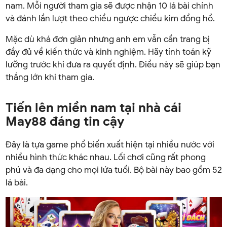
nam. Mỗi người tham gia sẽ được nhận 10 lá bài chính
và đánh lần lượt theo chiều ngược chiều kim đồng hồ.
Mặc dù khá đơn giản nhưng anh em vẫn cần trang bị
đầy đủ về kiến thức và kinh nghiệm. Hãy tính toán kỹ
lưỡng trước khi đưa ra quyết định. Điều này sẽ giúp bạn
thắng lớn khi tham gia.
Tiến lên miền nam tại nhà cái
May88 đáng tin cậy
Đây là tựa game phổ biến xuất hiện tại nhiều nước với
nhiều hình thức khác nhau. Lối chơi cũng rất phong
phú và đa dạng cho mọi lứa tuổi. Bộ bài này bao gồm 52
lá bài.