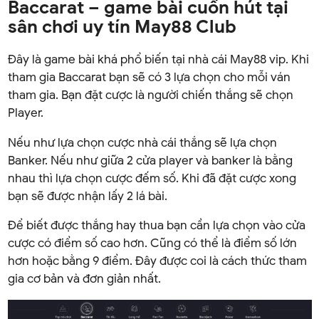
Baccarat – game bài cuốn hút tại
sân chơi uy tín May88 Club
Đây là game bài khá phổ biến tại nhà cái May88 vip. Khi
tham gia Baccarat bạn sẽ có 3 lựa chọn cho mỗi ván
tham gia. Bạn đặt cược là người chiến thắng sẽ chọn
Player.
Nếu như lựa chọn cược nhà cái thắng sẽ lựa chọn
Banker. Nếu như giữa 2 cửa player và banker là bằng
nhau thì lựa chọn cược đếm số. Khi đã đặt cược xong
bạn sẽ được nhận lấy 2 lá bài.
Để biết được thắng hay thua bạn cần lựa chọn vào cửa
cược có điểm số cao hơn. Cũng có thể là điểm số lớn
hơn hoặc bằng 9 điểm. Đây được coi là cách thức tham
gia cơ bản và đơn giản nhất.