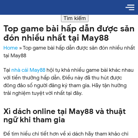
Tìm
kiếm
cho:
Top game bài hấp dẫn được săn
đón nhiều nhất tại May88
Home
»
Top game bài hấp dẫn được săn đón nhiều nhất
tại May88
Tại
nhà cái May88
hội tụ khá nhiều game bài khác nhau
với tiền thưởng hấp dẫn. Điều này đã thu hút được
đông đảo số người đăng ký tham gia. Hãy tận hưởng
trải nghiệm tuyệt vời nhất tại đây.
Xì dách online tại May88 và thuật
ngữ khi tham gia
Để tìm hiểu chi tiết hơn về xì dách hãy tham khảo chi