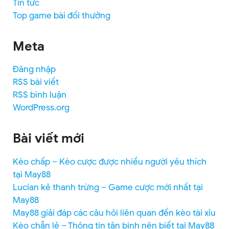
Tin tức
Top game bài đổi thưởng
Meta
Đăng nhập
RSS bài viết
RSS bình luận
WordPress.org
Bài viết mới
Kèo chấp – Kèo cược được nhiều người yêu thích
tại May88
Lucian kẻ thanh trừng – Game cược mới nhất tại
May88
May88 giải đáp các câu hỏi liên quan đến kèo tài xỉu
Kèo chẵn lẻ – Thông tin tân binh nên biết tại May88