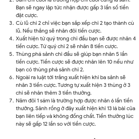
Bạn sẽ ngay lập tức nhận được gấp 3 lần số tiền
đặt cược.
Cù lũ chi 2 chỉ việc bạn sắp xếp chi 2 tạo thành cù
lũ. Nếu thắng sẽ nhân đôi tiền cược.
Xuất hiện tứ quý trong chi đầu bạn sẽ được nhân 4
tiền cược. Tứ quý chi 2 sẽ nhân 8 tiền cược.
Thùng phá sảnh chi đầu sẽ giúp bạn nhân 5 lần
tiền cược. Tiền cược sẽ được nhân lên 10 nếu như
bạn có thùng phá sảnh chi 2.
Ngoài ra luật tới trắng xuất hiện khi ba sảnh sẽ
nhân 3 tiền cược. Tương tự xuất hiện 3 thùng ở 3
chi sẽ nhân thêm 3 tiền thưởng.
Năm đôi 1 sám là trường hợp được nhân 6 lần tiền
thưởng. Sảnh rồng ở đây xuất hiện khi 13 lá bài của
bạn liên tiếp và không đồng chất. Tiền thưởng lúc
này sẽ gấp 12 lần so với tiền cược.