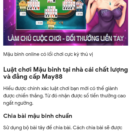
Mậu binh online có lối chơi cực kỳ thú vị
Luật chơi Mậu binh tại nhà cái chất lượng
và đẳng cấp May88
Hiểu được chính xác luật chơi bạn mới có thể giành
được chiến thắng. Từ đó nhận được số tiền thưởng cao
ngất ngưởng.
Chia bài mậu binh chuẩn
Sử dụng bộ bài tây để chia bài. Cách chia bài sẽ được