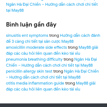
Ngân Hà Đại Chiến – Hướng dẫn cách chơi chi tiết
tại May88
Bình luận gần đây
sinusitis ent symptoms
trong
Hướng dẫn cách đánh
đề 3 càng chi tiết tại sân cược May88
amoxicillin moderate side effects
trong
May88 giải
đáp các câu hỏi liên quan đến kèo tài xỉu
pneumonia breathing difficulty
trong
Ngân Hà Đại
Chiến – Hướng dẫn cách chơi chi tiết tại May88
penicillin allergy skin test
trong
Ngân Hà Đại Chiến
– Hướng dẫn cách chơi chi tiết tại May88
otitis media inflammation guide
trong
May88 giải
đáp các câu hỏi liên quan đến kèo tài xỉu