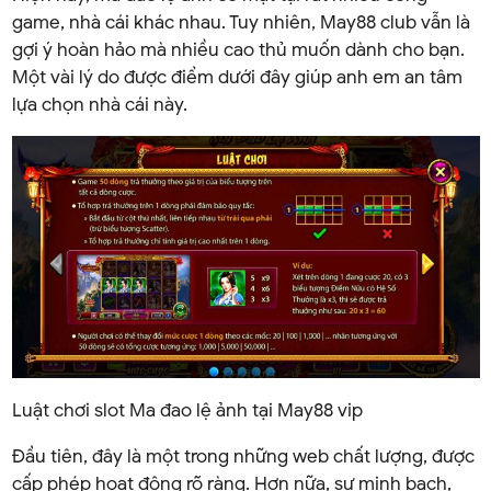
game, nhà cái khác nhau. Tuy nhiên, May88 club vẫn là
gợi ý hoàn hảo mà nhiều cao thủ muốn dành cho bạn.
Một vài lý do được điểm dưới đây giúp anh em an tâm
lựa chọn nhà cái này.
Luật chơi slot Ma đao lệ ảnh tại May88 vip
Đầu tiên, đây là một trong những web chất lượng, được
cấp phép hoạt động rõ ràng. Hơn nữa, sự minh bạch,