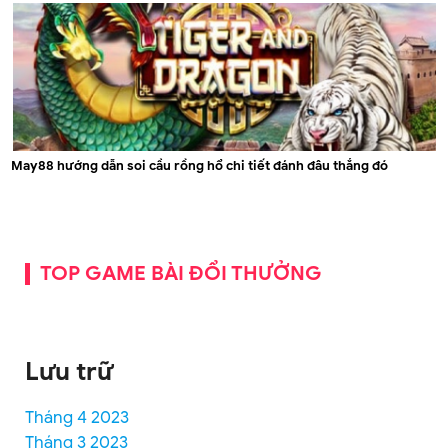
May88 hướng dẫn soi cầu rồng hổ chi tiết đánh đâu thắng đó
TOP GAME BÀI ĐỔI THƯỞNG
Lưu trữ
Tháng 4 2023
Tháng 3 2023