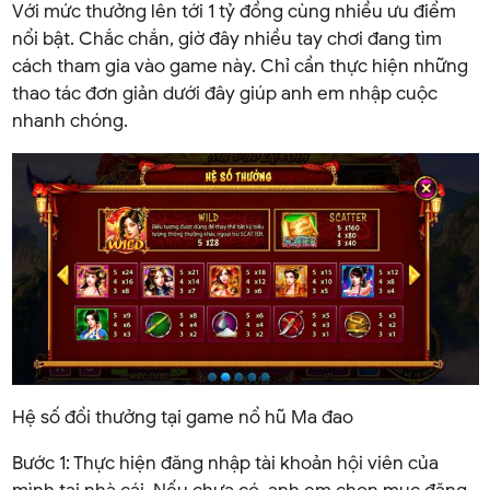
Với mức thưởng lên tới 1 tỷ đồng cùng nhiều ưu điểm
nổi bật. Chắc chắn, giờ đây nhiều tay chơi đang tìm
cách tham gia vào game này. Chỉ cần thực hiện những
thao tác đơn giản dưới đây giúp anh em nhập cuộc
nhanh chóng.
Hệ số đổi thưởng tại game nổ hũ Ma đao
Bước 1: Thực hiện đăng nhập tài khoản hội viên của