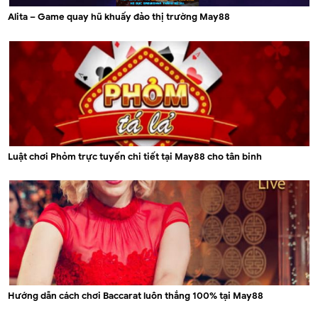
Alita – Game quay hũ khuấy đảo thị trường May88
Luật chơi Phỏm trực tuyến chi tiết tại May88 cho tân binh
Hướng dẫn cách chơi Baccarat luôn thắng 100% tại May88