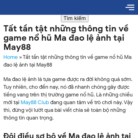
Tìm
kiếm
cho:
Tất tần tật những thông tin về
game nổ hũ Ma đao lệ ảnh tại
May88
Home
»
Tất tần tật những thông tin về game nổ hũ Ma
đao lệ ảnh tại May88
Ma đao lệ ảnh là tựa game được ra đời không quá sớm.
Tuy nhiên, cho đến nay, nó đã nhanh chóng gây được
tiếng vang trên thị trường game nổ hũ. Là những chiếu
mới tại
May88 Club
đang quan tâm về trò chơi này. Vậy
thì, đừng vội lướt qua bài viết chia sẻ toàn bộ những
thông tin quan trọng.
Đôi điều sơ bộ về Ma đao lệ ảnh tại