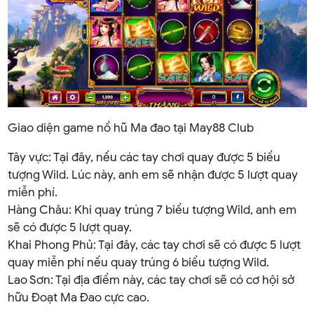
Giao diện game nổ hũ Ma đao tại May88 Club
Tây vực: Tại đây, nếu các tay chơi quay được 5 biểu
tượng Wild. Lúc này, anh em sẽ nhận được 5 lượt quay
miễn phí.
Hàng Châu: Khi quay trúng 7 biểu tượng Wild, anh em
sẽ có được 5 lượt quay.
Khai Phong Phủ: Tại đây, các tay chơi sẽ có được 5 lượt
quay miễn phí nếu quay trúng 6 biểu tượng Wild.
Lao Sơn: Tại địa điểm này, các tay chơi sẽ có cơ hội sở
hữu Đoạt Ma Đao cực cao.