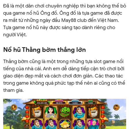
Đã là một dân chơi chuyên nghiệp thì bạn không thể bỏ
qua game nổ hũ Ông đồ. Ông đồ là tựa game đã được
ra mắt từ những ngày đầu May88 club đến Việt Nam.
Tựa game nổ hũ này được sáng tạo dành riêng cho
người Việt.
Nổ hũ Thằng bờm thắng lớn
Thằng bờm cũng là một trong những tựa slot game nổi
tiếng của nhà cái. Anh em dễ dàng tiếp cận trò chơi bởi
giao diện đẹp mắt và cách chơi đơn giản. Các thao tác
trong game không quá phức tạp thế nên ai cũng có thể
tham gia.