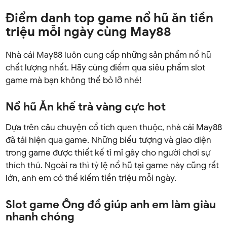
Điểm danh top game nổ hũ ăn tiền
triệu mỗi ngày cùng May88
Nhà cái May88 luôn cung cấp những sản phẩm nổ hũ
chất lượng nhất. Hãy cùng điểm qua siêu phẩm slot
game mà bạn không thể bỏ lỡ nhé!
Nổ hũ Ăn khế trả vàng cực hot
Dựa trên câu chuyện cổ tích quen thuộc, nhà cái May88
đã tái hiện qua game. Những biểu tượng và giao diện
trong game được thiết kế tỉ mỉ gây cho người chơi sự
thích thú. Ngoài ra thì tỷ lệ nổ hũ tại game này cũng rất
lớn, anh em có thể kiếm tiền triệu mỗi ngày.
Slot game Ông đồ giúp anh em làm giàu
nhanh chóng