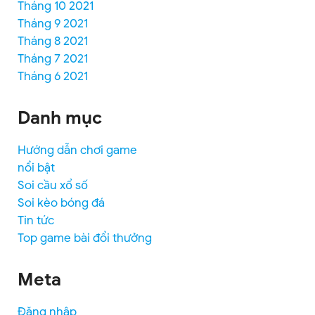
Tháng 10 2021
Tháng 9 2021
Tháng 8 2021
Tháng 7 2021
Tháng 6 2021
Danh mục
Hướng dẫn chơi game
nổi bật
Soi cầu xổ số
Soi kèo bóng đá
Tin tức
Top game bài đổi thưởng
Meta
Đăng nhập