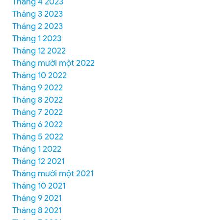
Tháng 4 2023
Tháng 3 2023
Tháng 2 2023
Tháng 1 2023
Tháng 12 2022
Tháng mười một 2022
Tháng 10 2022
Tháng 9 2022
Tháng 8 2022
Tháng 7 2022
Tháng 6 2022
Tháng 5 2022
Tháng 1 2022
Tháng 12 2021
Tháng mười một 2021
Tháng 10 2021
Tháng 9 2021
Tháng 8 2021