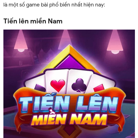
là một số game bài phổ biến nhất hiện nay:
Tiến lên miền Nam