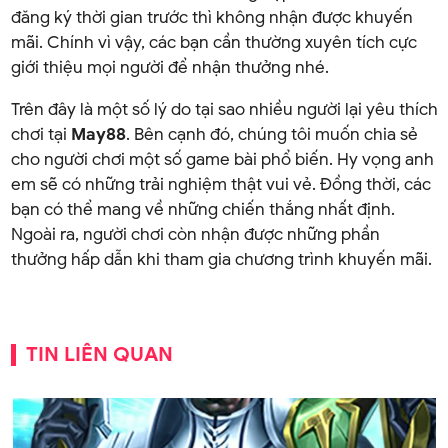
đăng ký thời gian trước thì không nhận được khuyến
mãi. Chính vì vậy, các bạn cần thường xuyên tích cực
giới thiệu mọi người để nhận thưởng nhé.
Trên đây là một số lý do tại sao nhiều người lại yêu thích
chơi tại
May88
. Bên cạnh đó, chúng tôi muốn chia sẻ
cho người chơi một số game bài phổ biến. Hy vọng anh
em sẽ có những trải nghiệm thật vui vẻ. Đồng thời, các
bạn có thể mang về những chiến thắng nhất định.
Ngoài ra, người chơi còn nhận được những phần
thưởng hấp dẫn khi tham gia chương trình khuyến mãi.
TIN LIÊN QUAN