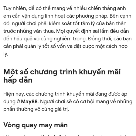
Tuy nhiên, để có thể mang về nhiều chiến thắng anh
em cần vận dụng linh hoạt các phương pháp. Bên cạnh
đó, người chơi phải kiểm soát tốt tâm lý của bản thân
trước những ván thua. Mọi quyết định sai lầm đều dẫn
đến hậu quả vô cùng nghiêm trọng. Đồng thời, các bạn
cần phải quản lý tốt số vốn và đặt cược một cách hợp
lý.
Một số chương trình khuyến mãi
hấp dẫn
Hiện nay, các chương trình khuyến mãi đang được áp
dụng ở
May88
. Người chơi sẽ có cơ hội mang về những
phần thưởng vô cùng giá trị.
Vòng quay may mắn