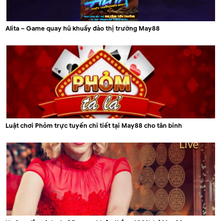
Alita – Game quay hũ khuấy đảo thị trường May88
Luật chơi Phỏm trực tuyến chi tiết tại May88 cho tân binh