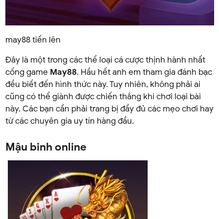
may88 tiến lên
Đây là một trong các thể loại cá cược thịnh hành nhất
cổng game
May88
. Hầu hết anh em tham gia đánh bạc
đều biết đến hình thức này. Tuy nhiên, không phải ai
cũng có thể giành được chiến thắng khi chơi loại bài
này. Các bạn cần phải trang bị đầy đủ các mẹo chơi hay
từ các chuyên gia uy tín hàng đầu.
Mậu binh online