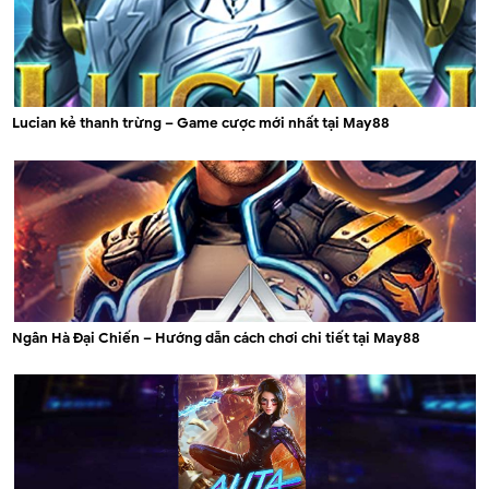
Lucian kẻ thanh trừng – Game cược mới nhất tại May88
Ngân Hà Đại Chiến – Hướng dẫn cách chơi chi tiết tại May88