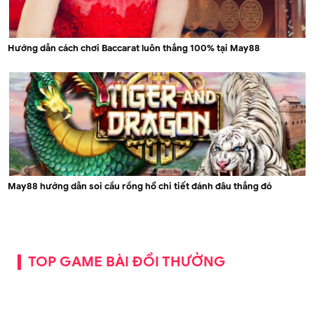
Hướng dẫn cách chơi Baccarat luôn thắng 100% tại May88
May88 hướng dẫn soi cầu rồng hổ chi tiết đánh đâu thắng đó
TOP GAME BÀI ĐỔI THƯỞNG