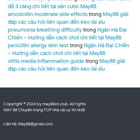
đề 3 càng chi tiết tại sân cược May88
amoxicillin moderate side effects
trong
May88 giải
đáp các câu hỏi liên quan đến kèo tài xỉu
pneumonia breathing difficulty
trong
Ngân Hà Đại
Chiến – Hướng dẫn cách chơi chi tiết tại May88
penicillin allergy skin test
trong
Ngân Hà Đại Chiến
– Hướng dẫn cách chơi chi tiết tại May88
otitis media inflammation guide
trong
May88 giải
đáp các câu hỏi liên quan đến kèo tài xỉu
Copyright © 2024 by may88vn.club. All rights
MAY 88 Chuyên trang TOP nhà cái uy tin nhất
Liên hệ:
May88@gmail.com