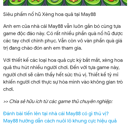
Siêu phẩm nổ hũ Xèng hoa quả tại May88
Anh em của nhà cái May88 vẫn luôn gắn bó cùng tựa
game độc đáo này. Có rất nhiều phần quà nổ hũ được
các tay chơi chinh phục. Vẫn còn vô vàn phần quà giá
trị đang chào đón anh em tham gia.
Với thiết kế các loại hoa quả cực kỳ bắt mắt, xèng hoa
quả thu hút nhiều người chơi. Đến với tựa game này,
người chơi sẽ cảm thấy hết sức thú vị. Thiết kế tỷ mỉ
khiến người chơi thực sự hòa mình vào không gian trò
chơi.
>> Chia sẻ hữu ích từ các game thủ chuyên nghiệp:
Đánh bài tiến lên tại nhà cái May88 có gì thú vị?
May88 hướng dẫn cách nuôi lô khung cực hiệu quả