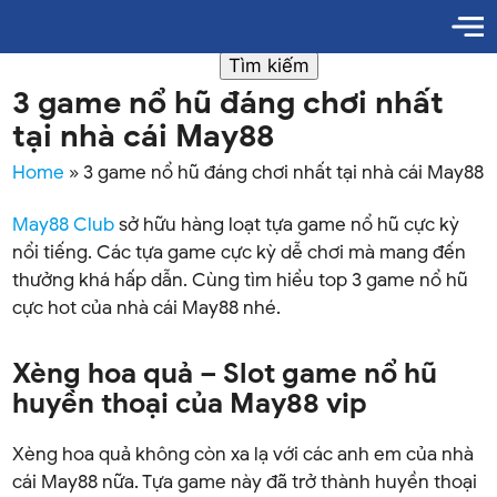
Tìm
kiếm
cho:
3 game nổ hũ đáng chơi nhất
tại nhà cái May88
Home
»
3 game nổ hũ đáng chơi nhất tại nhà cái May88
May88 Club
sở hữu hàng loạt tựa game nổ hũ cực kỳ
nổi tiếng. Các tựa game cực kỳ dễ chơi mà mang đến
thưởng khá hấp dẫn. Cùng tìm hiểu top 3 game nổ hũ
cực hot của nhà cái May88 nhé.
Xèng hoa quả – Slot game nổ hũ
huyền thoại của May88 vip
Xèng hoa quả không còn xa lạ với các anh em của nhà
cái May88 nữa. Tựa game này đã trở thành huyền thoại