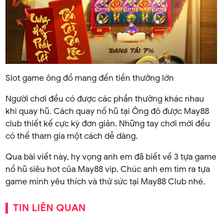
Slot game ông đồ mang đến tiền thưởng lớn
Người chơi đều có được các phần thưởng khác nhau
khi quay hũ. Cách quay nổ hũ tại Ông đô được May88
club thiết kế cực kỳ đơn giản. Những tay chơi mới đều
có thể tham gia một cách dễ dàng.
Qua bài viết này, hy vọng anh em đã biết về 3 tựa game
nổ hũ siêu hot của May88 vip. Chúc anh em tìm ra tựa
game mình yêu thích và thử sức tại May88 Club nhé.
TIN LIÊN QUAN