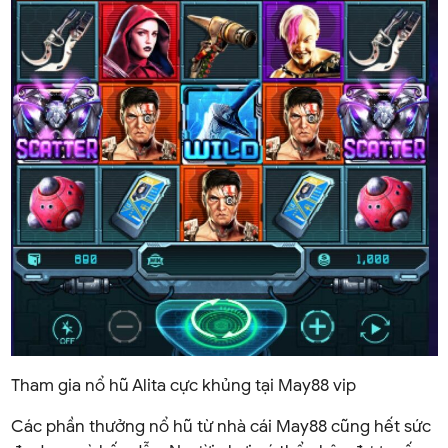
Tham gia nổ hũ Alita cực khủng tại May88 vip
Các phần thưởng nổ hũ từ nhà cái May88 cũng hết sức