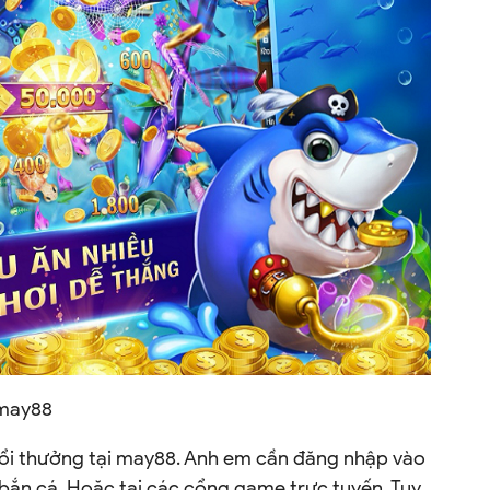
 may88
đổi thưởng tại may88. Anh em cần đăng nhập vào
 bắn cá.
Hoặc tại các cổng game trực tuyến. Tuy