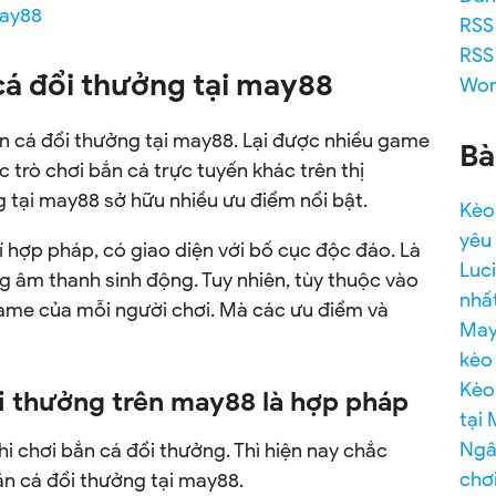
May88
RSS 
RSS
á đổi thưởng tại may88
Wor
n cá đổi thưởng tại may88. Lại được nhiều game
Bà
c trò chơi bắn cá trực tuyến khác trên thị
 tại may88 sở hữu nhiều ưu điểm nổi bật.
Kèo
yêu
í hợp pháp, có giao diện với bố cục độc đáo. Là
Luc
ng âm thanh sinh động.
Tuy nhiên, tùy thuộc vào
nhấ
game của mỗi người chơi. Mà các ưu điểm và
May
kèo 
Kèo 
i thưởng trên may88 là hợp pháp
tại
Ngâ
hi chơi bắn cá đổi thưởng. Thì hiện nay chắc
chơi
n cá đổi thưởng tại may88.