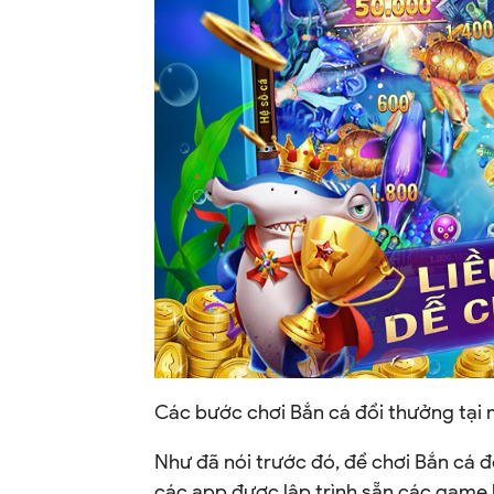
Các bước chơi Bắn cá đổi thưởng tại
Như đã nói trước đó, để chơi Bắn cá 
các app được lập trình sẵn các game