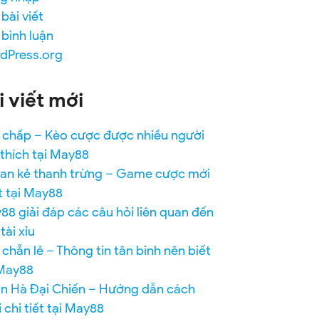
bài viết
 bình luận
dPress.org
i viết mới
 chấp – Kèo cược được nhiều người
 thích tại May88
ian kẻ thanh trừng – Game cược mới
t tại May88
88 giải đáp các câu hỏi liên quan đến
tài xỉu
chẵn lẻ – Thông tin tân binh nên biết
 May88
n Hà Đại Chiến – Hướng dẫn cách
 chi tiết tại May88