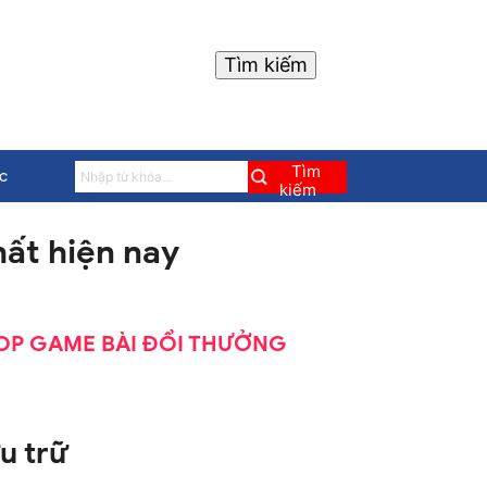
Tìm
kiếm
cho:
Tìm
ức
kiếm
ất hiện nay
OP GAME BÀI ĐỔI THƯỞNG
u trữ