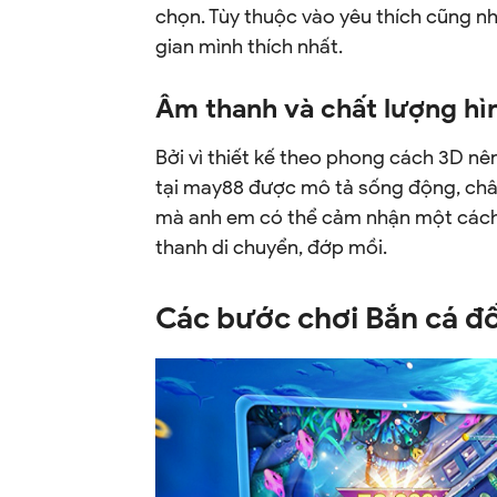
chọn.
Tùy thuộc vào yêu thích cũng n
gian mình thích nhất.
Âm thanh và chất lượng hì
Bởi vì thiết kế theo phong cách 3D nê
tại may88 được mô tả sống động, châ
mà anh em có thể cảm nhận một cách 
thanh di chuyển, đớp mồi.
Các bước chơi Bắn cá đ