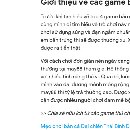
Giới thiệu về các game 
Trước khi tìm hiểu về top 4 game bắn
cùng mình đi tìm hiểu về trò chơi này 
chơi sử dụng súng và đạn ngắm chuẩn 
em bắn trúng thì sẽ được thưởng xu. 
được ra tiền thật.
Với cách chơi đơn giản nên ngày càn
thưởng tại may88 tham gia. Hệ thống 
với nhiều tính năng thú vị.
Qua đó, luô
mình vào đại dương mênh mông rộng lớ
may88 thì tỷ lệ trả thưởng cao.
Được x
cận được nhiều người chơi đam mê b
>> Chia sẻ hữu ích từ các game thủ c
Mẹo chơi bắn cá Đại chiến Thái Bình 