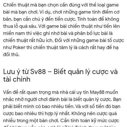
Chiến thuật mà bạn chọn cần đúng với thể loại game
bài mà bạn chơi. Ví dụ, chơi những game tính điểm cơ
bản, bạn cần chú ý đến tiền cược. Tính toán để không
thua lỗ quá sâu. Với game bài chiến thuật như tiến lên
miền nam thì việc ghi nhớ bài và phân bố lực bài là
chiến thuật rất hữu ích. Đối với những game bài tố cược
như Poker thì chiến thuật tâm lý là cách rất hay để hạ
đối thủ.
Lưu ý từ Sv88 – Biết quản lý cược và
tài chính
Vấn đề rất quan trọng mà nhà cái uy tín May88 muốn
nhắc nhở người chơi đánh bài là biết quản lý cược. Bạn
phải biết mình có bao nhiêu tiền. Và với số tiền đó bạn
cược bao nhiêu thì hợp lý nhất. Không nên cược quá
nhiều trong một bàn chơi. Cần tính toán kỹ mức cược