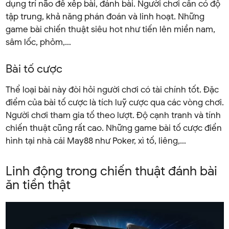
dụng trí não để xếp bài, đánh bài. Người chơi cần có độ
tập trung, khả năng phán đoán và linh hoạt. Những
game bài chiến thuật siêu hot như tiến lên miền nam,
sâm lốc, phỏm,…
Bài tố cược
Thể loại bài này đòi hỏi người chơi có tài chính tốt. Đặc
điểm của bài tố cược là tích luỹ cược qua các vòng chơi.
Người chơi tham gia tố theo lượt. Độ cạnh tranh và tính
chiến thuật cũng rất cao. Những game bài tố cược điển
hình tại nhà cái May88 như Poker, xì tố, liêng,…
Linh động trong chiến thuật đánh bài
ăn tiền thật