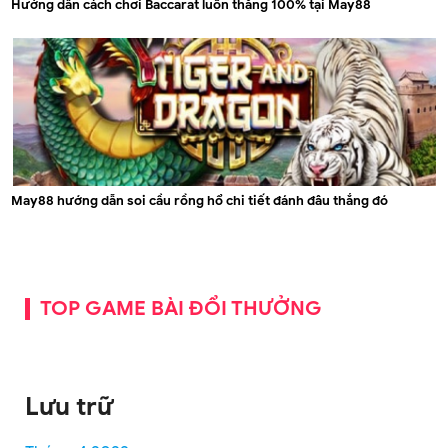
Hướng dẫn cách chơi Baccarat luôn thắng 100% tại May88
May88 hướng dẫn soi cầu rồng hổ chi tiết đánh đâu thắng đó
TOP GAME BÀI ĐỔI THƯỞNG
Lưu trữ