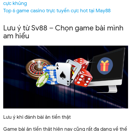
cực khủng
Top 6 game casino trực tuyến cực hot tại May88
Lưu ý từ Sv88 – Chọn game bài mình
am hiểu
Lưu ý khi đánh bài ăn tiền thật
Game bài ăn tiền thật hiện nay cũng rất đa dạng về thể