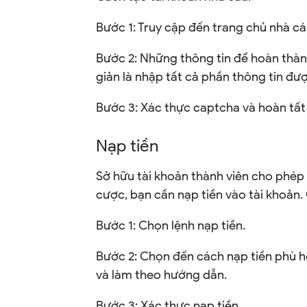
Bước 1: Truy cập đến trang chủ nhà cái 
Bước 2: Những thông tin để hoàn thàn
giản là nhập tất cả phần thông tin đư
Bước 3: Xác thực captcha và hoàn tất
Nạp tiền
Sở hữu tài khoản thành viên cho phé
cược, bạn cần nạp tiền vào tài khoản.
Bước 1: Chọn lệnh nạp tiền.
Bước 2: Chọn đến cách nạp tiền phù h
và làm theo hướng dẫn.
Bước 3: Xác thực nạp tiền.