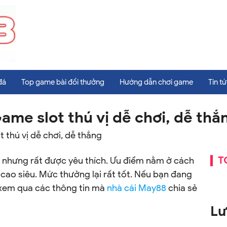
đá
Top game bài đổi thưởng
Hướng dẫn chơi game
Tin t
ame slot thú vị dễ chơi, dễ thắ
 thú vị dễ chơi, dễ thắng
T
 nhưng rất được yêu thích. Ưu điểm nằm ở cách
cao siêu. Mức thưởng lại rất tốt. Nếu bạn đang
 xem qua các thông tin mà
nhà cái May88
chia sẻ
Lư