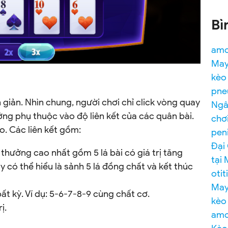
Bì
amox
May
kèo 
pne
 giản. Nhìn chung, người chơi chỉ click vòng quay
Ngâ
ưởng phụ thuộc vào độ liên kết của các quân bài.
chơi
o. Các liên kết gồm:
peni
Đại
ả thưởng cao nhất gồm 5 lá bài có giá trị tăng
tại
 có thể hiểu là sảnh 5 lá đồng chất và kết thúc
oti
May
ất kỳ. Ví dụ: 5-6-7-8-9 cùng chất cơ.
kèo 
ị.
amox