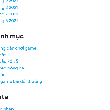
ng 9 2021
ng 8 2021
ng 7 2021
ng 6 2021
nh mục
́ng dẫn chơi game
bật
cầu xổ số
kèo bóng đá
tức
 game bài đổi thưởng
ta
g nhập