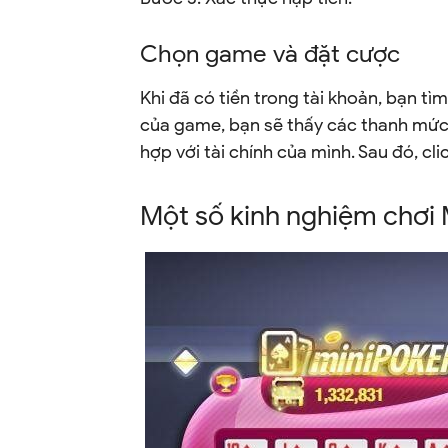
Chọn game và đặt cược
Khi đã có tiền trong tài khoản, bạn tì
của game, bạn sẽ thấy các thanh mức
hợp với tài chính của mình. Sau đó, cl
Một số kinh nghiệm chơi 