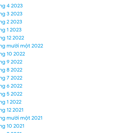
ng 4 2023
ng 3 2023
ng 2 2023
ng 1 2023
ng 12 2022
ng mười một 2022
ng 10 2022
ng 9 2022
ng 8 2022
ng 7 2022
ng 6 2022
ng 5 2022
ng 1 2022
ng 12 2021
ng mười một 2021
ng 10 2021