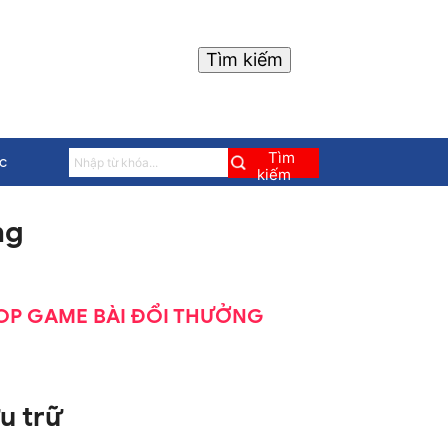
Tìm
kiếm
cho:
Tìm
ức
kiếm
ng
OP GAME BÀI ĐỔI THƯỞNG
u trữ