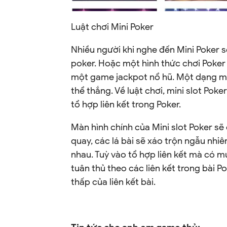
Luật chơi Mini Poker
Nhiều người khi nghe đến Mini Poker 
poker. Hoặc một hình thức chơi Poker 
một game jackpot nổ hũ. Một dạng mini
thể thắng. Về luật chơi, mini slot Pok
tổ hợp liên kết trong Poker.
Màn hình chính của Mini slot Poker sẽ c
quay, các lá bài sẽ xáo trộn ngẫu nhiên
nhau. Tuỳ vào tổ hợp liên kết mà có m
tuân thủ theo các liên kết trong bài 
thấp của liên kết bài.