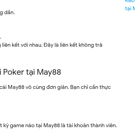
Kèo 
tại
ng dần.
.
iên kết với nhau. Đây là liên kết không trả
i Poker tại May88
à cái May88 vô cùng đơn giản. Bạn chỉ cần thực
t kỳ game nào tại May88 là tài khoản thành viên.