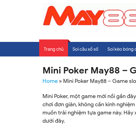
Trang chủ
Soi cầu xổ số
Soi kèo bóng 
Mini Poker May88 – G
Home
»
Mini Poker May88 – Game slot
Mini Poker, một game mới nổi gần đây
chơi đơn giản, không cần kinh nghiệm 
muốn trải nghiệm tựa game này. Hãy
dưới đây.