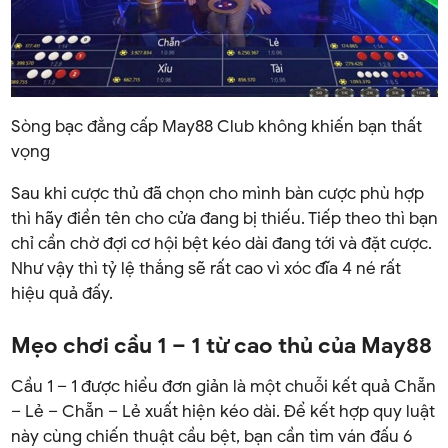
Sòng bạc đẳng cấp May88 Club không khiến bạn thất
vọng
Sau khi cược thủ đã chọn cho mình bàn cược phù hợp
thì hãy điền tên cho cửa đang bị thiếu. Tiếp theo thì bạn
chỉ cần chờ đợi cơ hội bệt kéo dài đang tới và đặt cược.
Như vậy thì tỷ lệ thắng sẽ rất cao vì xóc đĩa 4 né rất
hiệu quả đấy.
Mẹo chơi cầu 1 – 1 từ cao thủ của May88
Cầu 1 – 1 được hiểu đơn giản là một chuỗi kết quả Chẵn
– Lẻ – Chẵn – Lẻ xuất hiện kéo dài. Để kết hợp quy luật
này cùng chiến thuật cầu bệt, bạn cần tìm ván đấu 6