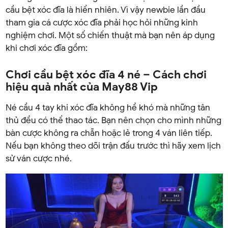
cầu bệt xóc đĩa là hiển nhiên. Vì vậy newbie lần đầu
tham gia cá cược xóc đĩa phải học hỏi những kinh
nghiệm chơi. Một số chiến thuật mà bạn nên áp dụng
khi chơi xóc đĩa gồm:
Chơi cầu bệt xóc đĩa 4 né – Cách chơi
hiệu quả nhất của May88 Vip
Né cầu 4 tay khi xóc đĩa không hề khó mà những tân
thủ đều có thể thao tác. Bạn nên chọn cho mình những
bàn cược không ra chẵn hoặc lẻ trong 4 ván liên tiếp.
Nếu bạn không theo dõi trận đấu trước thì hãy xem lịch
sử ván cược nhé.