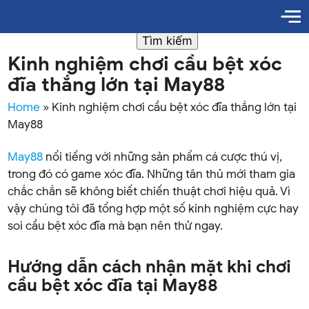
Tìm
kiếm
cho:
Kinh nghiệm chơi cầu bệt xóc
đĩa thắng lớn tại May88
Home
»
Kinh nghiệm chơi cầu bệt xóc đĩa thắng lớn tại
May88
May88
nổi tiếng với những sản phẩm cá cược thú vị,
trong đó có game xóc đĩa. Những tân thủ mới tham gia
chắc chắn sẽ không biết chiến thuật chơi hiệu quả. Vì
vậy chúng tôi đã tổng hợp một số kinh nghiệm cực hay
soi cầu bệt xóc đĩa mà bạn nên thử ngay.
Hướng dẫn cách nhận mặt khi chơi
cầu bệt xóc đĩa tại May88