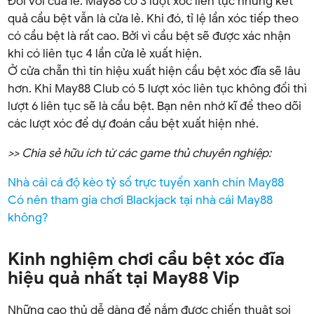
Đối với cửa lẻ: May88 có 3 lượt xóc liên tục nhưng kết
quả cầu bệt vẫn là cửa lẻ. Khi đó, tỉ lệ lần xóc tiếp theo
có cầu bệt là rất cao. Bởi vì cầu bệt sẽ được xác nhận
khi có liên tục 4 lần cửa lẻ xuất hiện.
Ở cửa chẵn thì tín hiệu xuất hiện cầu bệt xóc đĩa sẽ lâu
hơn. Khi May88 Club có 5 lượt xóc liên tục không đổi thì
lượt 6 liên tục sẽ là cầu bệt. Bạn nên nhớ kĩ để theo dõi
các lượt xóc để dự đoán cầu bệt xuất hiện nhé.
>> Chia sẻ hữu ích từ các game thủ chuyên nghiệp:
Nhà cái cá độ kèo tỷ số trực tuyến xanh chín May88
Có nên tham gia chơi Blackjack tại nhà cái May88
không?
Kinh nghiệm chơi cầu bệt xóc đĩa
hiệu quả nhất tại May88 Vip
Những cao thủ dễ dàng để nắm được chiến thuật soi