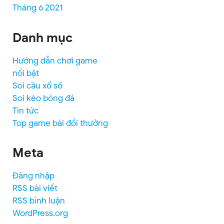
Tháng 6 2021
Danh mục
Hướng dẫn chơi game
nổi bật
Soi cầu xổ số
Soi kèo bóng đá
Tin tức
Top game bài đổi thưởng
Meta
Đăng nhập
RSS bài viết
RSS bình luận
WordPress.org