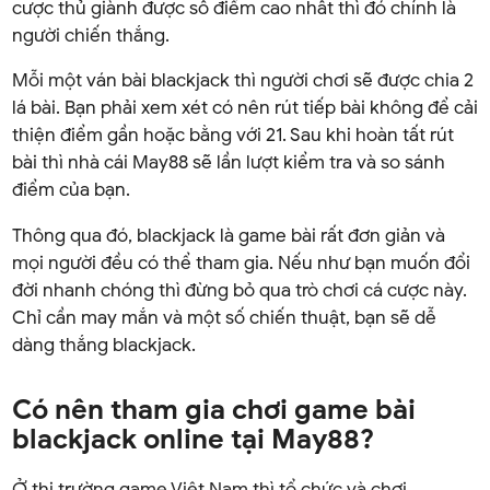
cược thủ giành được số điểm cao nhất thì đó chính là
người chiến thắng.
Mỗi một ván bài blackjack thì người chơi sẽ được chia 2
lá bài. Bạn phải xem xét có nên rút tiếp bài không để cải
thiện điểm gần hoặc bằng với 21. Sau khi hoàn tất rút
bài thì nhà cái May88 sẽ lần lượt kiểm tra và so sánh
điểm của bạn.
Thông qua đó, blackjack là game bài rất đơn giản và
mọi người đều có thể tham gia. Nếu như bạn muốn đổi
đời nhanh chóng thì đừng bỏ qua trò chơi cá cược này.
Chỉ cần may mắn và một số chiến thuật, bạn sẽ dễ
dàng thắng blackjack.
Có nên tham gia chơi game bài
blackjack online tại May88?
Ở thị trường game Việt Nam thì tổ chức và chơi