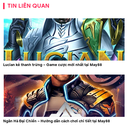
TIN LIÊN QUAN
Lucian kẻ thanh trừng – Game cược mới nhất tại May88
Ngân Hà Đại Chiến – Hướng dẫn cách chơi chi tiết tại May88