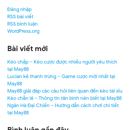
Đăng nhập
RSS bài viết
RSS bình luận
WordPress.org
Bài viết mới
Kèo chấp – Kèo cược được nhiều người yêu thích
tại May88
Lucian kẻ thanh trừng – Game cược mới nhất tại
May88
May88 giải đáp các câu hỏi liên quan đến kèo tài xỉu
Kèo chẵn lẻ – Thông tin tân binh nên biết tại May88
Ngân Hà Đại Chiến – Hướng dẫn cách chơi chi tiết
tại May88
Bình luận gần đây