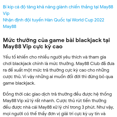
Bí kíp cá độ tăng khả năng giành chiến thắng tại May88
Vip
Nhận định đội tuyển Hàn Quốc tại World Cup 2022
May88
Mức thưởng của game bài blackjack tại
May88 Vip cực kỳ cao
Yếu tố khiến cho nhiều người yêu thích và tham gia
chơi blackjack chính là mức thưởng. May88 Club đã đưa
ra đề xuất một mức trả thưởng cực kỳ cao cho những
cược thủ. Vì vậy những ai muốn đổi đời thì đừng bỏ qua
game blackjack.
Đồng thời các giao dịch trả thưởng đều được hệ thống
May88 Vip xử lý rất nhanh. Cược thủ rút tiền thưởng
đều được nhà cái May88 xử lý chỉ trong 3 phút. Như vậy,
mọi người có thể thấy đơn vị giải trí cực kỳ uy tín và