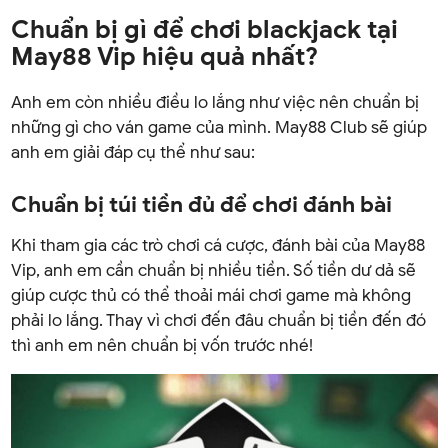
Chuẩn bị gì để chơi blackjack tại
May88 Vip hiệu quả nhất?
Anh em còn nhiều điều lo lắng như việc nên chuẩn bị
những gì cho ván game của mình. May88 Club sẽ giúp
anh em giải đáp cụ thể như sau:
Chuẩn bị túi tiền đủ để chơi đánh bài
Khi tham gia các trò chơi cá cược, đánh bài của May88
Vip, anh em cần chuẩn bị nhiều tiền. Số tiền dư dả sẽ
giúp cược thủ có thể thoải mái chơi game mà không
phải lo lắng. Thay vì chơi đến đâu chuẩn bị tiền đến đó
thì anh em nên chuẩn bị vốn trước nhé!