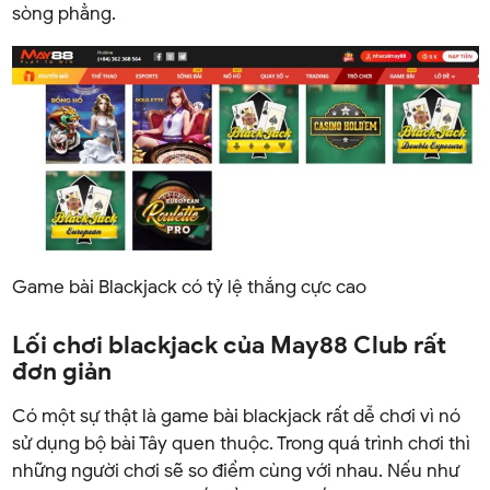
sòng phẳng.
Game bài Blackjack có tỷ lệ thắng cực cao
Lối chơi blackjack của May88 Club rất
đơn giản
Có một sự thật là game bài blackjack rất dễ chơi vì nó
sử dụng bộ bài Tây quen thuộc. Trong quá trình chơi thì
những người chơi sẽ so điểm cùng với nhau. Nếu như