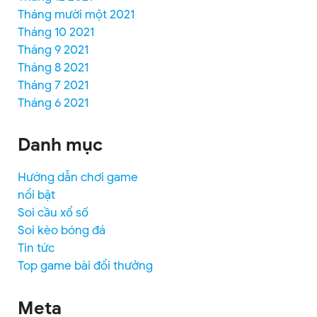
Tháng mười một 2021
Tháng 10 2021
Tháng 9 2021
Tháng 8 2021
Tháng 7 2021
Tháng 6 2021
Danh mục
Hướng dẫn chơi game
nổi bật
Soi cầu xổ số
Soi kèo bóng đá
Tin tức
Top game bài đổi thưởng
Meta