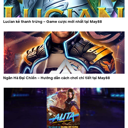
Lucian kẻ thanh trừng – Game cược mới nhất tại May88
Ngân Hà Đại Chiến – Hướng dẫn cách chơi chi tiết tại May88