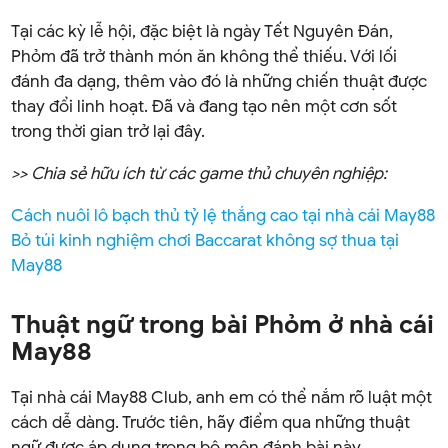
Tại các kỳ lễ hội, đặc biệt là ngày Tết Nguyên Đán,
Phỏm đã trở thành món ăn không thể thiếu. Với lối
đánh đa dạng, thêm vào đó là những chiến thuật được
thay đổi linh hoạt. Đã và đang tạo nên một cơn sốt
trong thời gian trở lại đây.
>> Chia sẻ hữu ích từ các game thủ chuyên nghiệp:
Cách nuôi lô bạch thủ tỷ lệ thắng cao tại nhà cái May88
Bỏ túi kinh nghiệm chơi Baccarat không sợ thua tại
May88
Thuật ngữ trong bài Phỏm ở nhà cái
May88
Tại nhà cái May88 Club, anh em có thể nắm rõ luật một
cách dễ dàng. Trước tiên, hãy điểm qua những thuật
ngữ được áp dụng trong bộ môn đánh bài này.