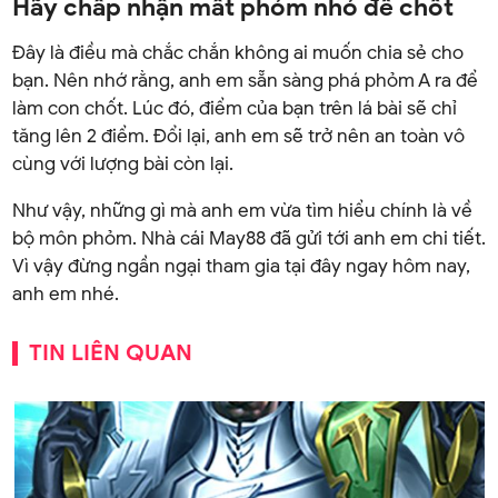
Hãy chấp nhận mất phỏm nhỏ để chốt
Đây là điều mà chắc chắn không ai muốn chia sẻ cho
bạn. Nên nhớ rằng, anh em sẵn sàng phá phỏm A ra để
làm con chốt. Lúc đó, điểm của bạn trên lá bài sẽ chỉ
tăng lên 2 điểm. Đổi lại, anh em sẽ trở nên an toàn vô
cùng với lượng bài còn lại.
Như vậy, những gì mà anh em vừa tìm hiểu chính là về
bộ môn phỏm. Nhà cái May88 đã gửi tới anh em chi tiết.
Vì vậy đừng ngần ngại tham gia tại đây ngay hôm nay,
anh em nhé.
TIN LIÊN QUAN