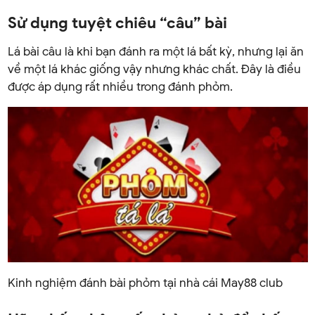
Sử dụng tuyệt chiêu “câu” bài
Lá bài câu là khi bạn đánh ra một lá bất kỳ, nhưng lại ăn
về một lá khác giống vậy nhưng khác chất. Đây là điều
được áp dụng rất nhiều trong đánh phỏm.
Kinh nghiệm đánh bài phỏm tại nhà cái May88 club