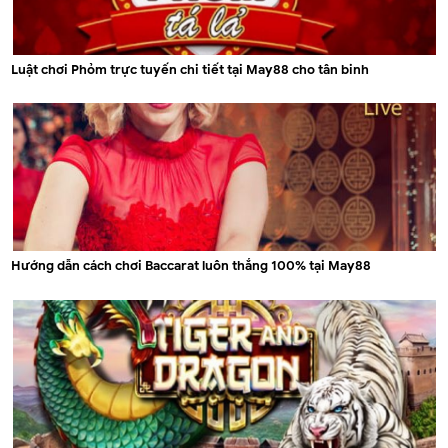
Luật chơi Phỏm trực tuyến chi tiết tại May88 cho tân binh
Hướng dẫn cách chơi Baccarat luôn thắng 100% tại May88