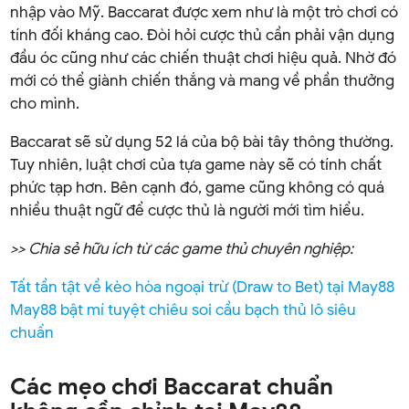
nhập vào Mỹ. Baccarat được xem như là một trò chơi có
tính đối kháng cao. Đòi hỏi cược thủ cần phải vận dụng
đầu óc cũng như các chiến thuật chơi hiệu quả. Nhờ đó
mới có thể giành chiến thắng và mang về phần thưởng
cho mình.
Baccarat sẽ sử dụng 52 lá của bộ bài tây thông thường.
Tuy nhiên, luật chơi của tựa game này sẽ có tính chất
phức tạp hơn. Bên cạnh đó, game cũng không có quá
nhiều thuật ngữ để cược thủ là người mới tìm hiểu.
>> Chia sẻ hữu ích từ các game thủ chuyên nghiệp:
Tất tần tật về kèo hòa ngoại trừ (Draw to Bet) tại May88
May88 bật mí tuyệt chiêu soi cầu bạch thủ lô siêu
chuẩn
Các mẹo chơi Baccarat chuẩn