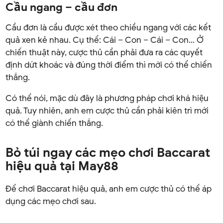
Cầu ngang – cầu đơn
Cầu đơn là cầu được xét theo chiều ngang với các kết
quả xen kẻ nhau. Cụ thể: Cái – Con – Cái – Con… Ở
chiến thuật này, cược thủ cần phải đưa ra các quyết
định dứt khoác và đúng thời điểm thì mới có thể chiến
thắng.
Có thể nói, mặc dù đây là phương pháp chơi khá hiệu
quả. Tuy nhiên, anh em cược thủ cần phải kiên trì mới
có thể giành chiến thắng.
Bỏ túi ngay các mẹo chơi Baccarat
hiệu quả tại May88
Để chơi Baccarat hiệu quả, anh em cược thủ có thể áp
dụng các mẹo chơi sau.