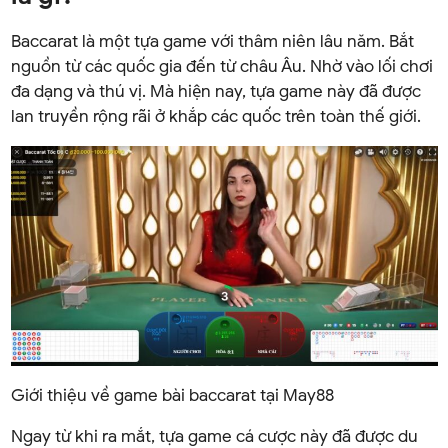
Baccarat là một tựa game với thâm niên lâu năm. Bắt
nguồn từ các quốc gia đến từ châu Âu. Nhờ vào lối chơi
đa dạng và thú vị. Mà hiện nay, tựa game này đã được
lan truyền rộng rãi ở khắp các quốc trên toàn thế giới.
Giới thiệu về game bài baccarat tại May88
Ngay từ khi ra mắt, tựa game cá cược này đã được du