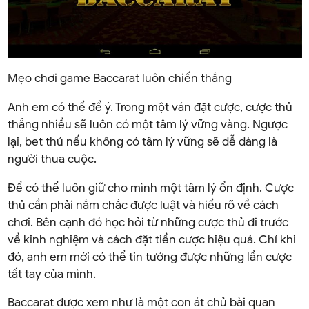
Mẹo chơi game Baccarat luôn chiến thắng
Anh em có thể để ý. Trong một ván đặt cược, cược thủ
thắng nhiều sẽ luôn có một tâm lý vững vàng. Ngược
lại, bet thủ nếu không có tâm lý vững sẽ dễ dàng là
người thua cuộc.
Để có thể luôn giữ cho mình một tâm lý ổn định. Cược
thủ cần phải nắm chắc được luật và hiểu rõ về cách
chơi. Bên cạnh đó học hỏi từ những cược thủ đi trước
về kinh nghiệm và cách đặt tiền cược hiệu quả. Chỉ khi
đó, anh em mới có thể tin tưởng được những lần cược
tất tay của mình.
Baccarat được xem như là một con át chủ bài quan