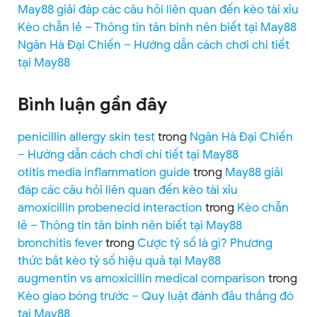
May88 giải đáp các câu hỏi liên quan đến kèo tài xỉu
Kèo chẵn lẻ – Thông tin tân binh nên biết tại May88
Ngân Hà Đại Chiến – Hướng dẫn cách chơi chi tiết
tại May88
Bình luận gần đây
penicillin allergy skin test
trong
Ngân Hà Đại Chiến
– Hướng dẫn cách chơi chi tiết tại May88
otitis media inflammation guide
trong
May88 giải
đáp các câu hỏi liên quan đến kèo tài xỉu
amoxicillin probenecid interaction
trong
Kèo chẵn
lẻ – Thông tin tân binh nên biết tại May88
bronchitis fever
trong
Cược tỷ số là gì? Phương
thức bắt kèo tỷ số hiệu quả tại May88
augmentin vs amoxicillin medical comparison
trong
Kèo giao bóng trước – Quy luật đánh đâu thắng đó
tại May88