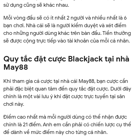
sử dụng cũng sẽ khác nhau.
Mỗi vòng đấu sẽ có ít nhất 2 người và nhiều nhất là 6
bạn chơi. Nhà cái sẽ là người kiểm duyệt và xét điểm
cho những người dùng khác trên bàn đấu. Tiền thưởng
sẽ được cộng trực tiếp vào tài khoản của mỗi cá nhân.
Quy tắc đặt cược Blackjack tại nhà
May88
Khi tham gia cá cược tại nhà cái May88, bạn cược cần
phải đặc biệt quan tâm đến quy tắc đặt cược. Dưới đây
chính là một vài lưu ý khi đặt cược trực tuyến tại sân
chơi này.
Điểm cao nhất mà mỗi người dùng có thể nhận được
chính là 21 điểm. Anh em cần phải có chiến lược cụ thể
để dành về mức điểm này cho từng cá nhân.