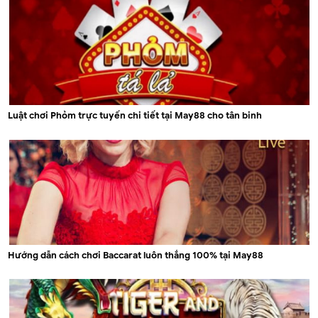
Luật chơi Phỏm trực tuyến chi tiết tại May88 cho tân binh
Hướng dẫn cách chơi Baccarat luôn thắng 100% tại May88