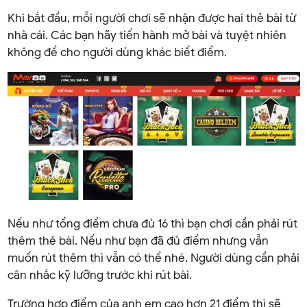
Khi bắt đầu, mỗi người chơi sẽ nhận được hai thẻ bài từ
nhà cái. Các bạn hãy tiến hành mở bài và tuyệt nhiên
không để cho người dùng khác biết điểm.
Nếu như tổng điểm chưa đủ 16 thì bạn chơi cần phải rút
thêm thẻ bài. Nếu như bạn đã đủ điểm nhưng vẫn
muốn rút thêm thì vẫn có thể nhé. Người dùng cần phải
cân nhắc kỹ lưỡng trước khi rút bài.
Trường hợp điểm của anh em cao hơn 21 điểm thì sẽ