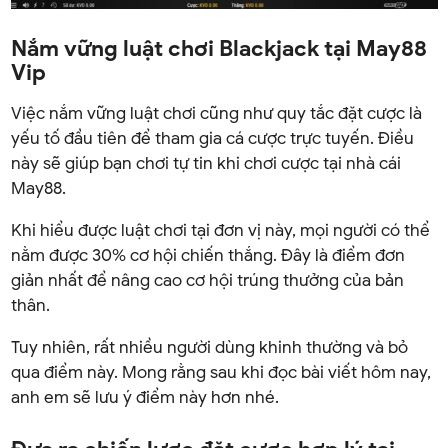
Nắm vững luật chơi Blackjack tại May88
Vip
Việc nắm vững luật chơi cũng như quy tắc đặt cược là
yếu tố đầu tiên để tham gia cá cược trực tuyến. Điều
này sẽ giúp bạn chơi tự tin khi chơi cược tại nhà cái
May88.
Khi hiểu được luật chơi tại đơn vị này, mọi người có thể
nằm được 30% cơ hội chiến thắng. Đây là điểm đơn
giản nhất để nâng cao cơ hội trúng thưởng của bản
thân.
Tuy nhiên, rất nhiều người dùng khinh thường và bỏ
qua điểm này. Mong rằng sau khi đọc bài viết hôm nay,
anh em sẽ lưu ý điểm này hơn nhé.