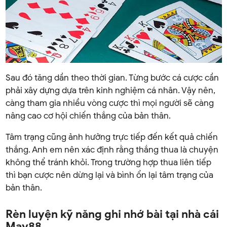
Sau đó tăng dần theo thời gian. Từng bước cá cược cần
phải xây dựng dựa trên kinh nghiệm cá nhân. Vậy nên,
càng tham gia nhiều vòng cược thì mọi người sẽ càng
nâng cao cơ hội chiến thắng của bản thân.
Tâm trạng cũng ảnh hưởng trực tiếp đến kết quả chiến
thắng. Anh em nên xác định rằng thắng thua là chuyện
không thể tránh khỏi. Trong trường hợp thua liên tiếp
thì bạn cược nên dừng lại và bình ổn lại tâm trạng của
bản thân.
Rèn luyện kỹ năng ghi nhớ bài tại nhà cái
May88