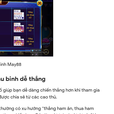
binh May88
u binh dễ thắng
ố giúp bạn dễ dàng chiến thắng hơn khi tham gia
 được chia sẻ từ các cao thủ.
i thường có xu hướng “thắng ham ăn, thua ham