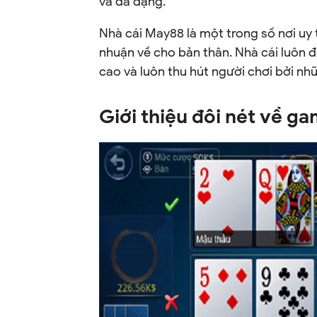
và đa dạng.
Nhà cái May88 là một trong số nơi uy 
nhuận về cho bản thân. Nhà cái luôn
cao và luôn thu hút người chơi bởi nhữ
Giới thiệu đôi nét về g