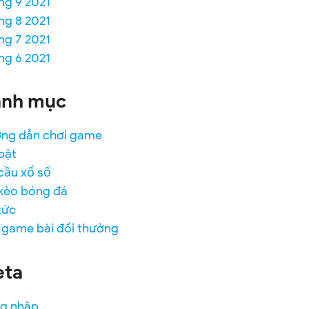
ng 9 2021
ng 8 2021
ng 7 2021
ng 6 2021
nh mục
́ng dẫn chơi game
bật
cầu xổ số
kèo bóng đá
tức
 game bài đổi thưởng
ta
g nhập