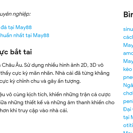
Bì
huyên nghiệp:
 đá tại May88
sin
chuẩn nhất tại May88
cách
May
ực bắt tai
amox
May
Châu Âu. Sử dụng nhiều hình ảnh 2D, 3D vô
kèo 
 thấy cực kỳ mãn nhãn. Nhà cái đã từng khẳng
pne
 cực kỳ chỉnh chu và gây ấn tượng.
Ngâ
chơi
ệu vô cùng kịch tích, khiến những trận cá cược
peni
giữa những thiết kế và những âm thanh khiến cho
Đại
hơn khi truy cập vào nhà cái.
tại
oti