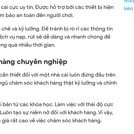
May
cái cực uy tín. Được hỗ trợ bởi các thiết bị hiện
kèo 
ảm bảo an toàn đến người chơi.
chẽ và kỹ lưỡng. Để tránh bị rò rỉ các thông tin
dịch vụ nạp, rút sẽ dễ dàng và nhanh chóng để
ng quá nhiều thời gian.
hàng chuyên nghiệp
cần thiết đối với một nhà cái luôn đứng đầu trên
 ngũ chăm sóc khách hàng thật kỹ lưỡng và chỉnh
 bản từ các khóa học. Làm việc với thái độ cực
Luôn tạo sự niềm nở đối với khách hàng. Vì vậy,
 giá rất cao về việc chăm sóc khách hàng.