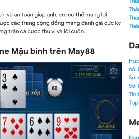
Thá
Thá
tín và an toàn giúp anh, em có thể mang lợi
Thá
 được các trang cộng đồng mạng đánh giá cực kỳ
Thá
ng trận cá cược thú vị và lôi cuốn.
Da
ame Mậu binh trên May88
Hươ
nổi 
Soi 
Soi 
Tin 
Top
Me
Đăn