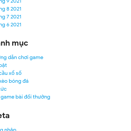
ng 9 2021
ng 8 2021
ng 7 2021
ng 6 2021
nh mục
́ng dẫn chơi game
bật
cầu xổ số
kèo bóng đá
tức
 game bài đổi thưởng
ta
g nhập