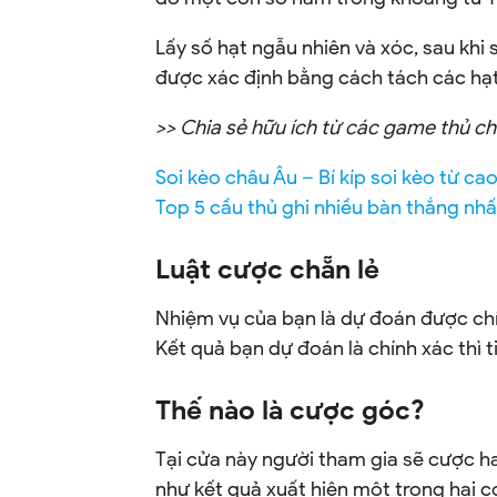
Lấy số hạt ngẫu nhiên và xóc, sau khi 
được xác định bằng cách tách các hạt
>> Chia sẻ hữu ích từ các game thủ c
Soi kèo châu Âu – Bí kíp soi kèo từ ca
Top 5 cầu thủ ghi nhiều bàn thắng nh
Luật cược chẵn lẻ
Nhiệm vụ của bạn là dự đoán được chín
Kết quả bạn dự đoán là chính xác thì 
Thế nào là cược góc?
Tại cửa này người tham gia sẽ cược ha
như kết quả xuất hiện một trong hai c