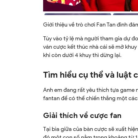
Giới thiệu về trò chơi Fan Tan đình đ
Tùy vào tỷ lệ mà người tham gia dự đo
ván cược kết thúc nhà cái sẽ mở khuy 
khi còn dưới 4 khuy thì dừng lại.
Tìm hiểu cụ thể và luật 
Anh em đang rất yêu thích tựa game n
fantan để có thể chiến thắng một cá
Giải thích về cược fan
Tại bìa giữa của bàn cược sẽ xuất hiệ
đó một con số nằm trong khoảng từ 1 