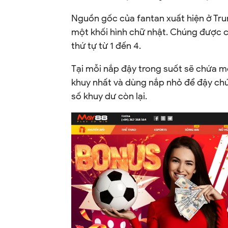
Nguồn gốc của fantan xuất hiện ở Tru
một khối hình chữ nhật. Chúng được 
thứ tự từ 1 đến 4.
Tại mỗi nắp đậy trong suốt sẽ chứa m
khuy nhất và dùng nắp nhỏ để đậy chú
số khuy dư còn lại.