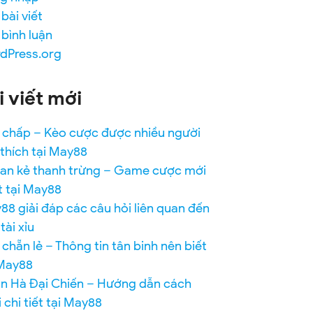
bài viết
 bình luận
dPress.org
i viết mới
 chấp – Kèo cược được nhiều người
 thích tại May88
ian kẻ thanh trừng – Game cược mới
t tại May88
88 giải đáp các câu hỏi liên quan đến
tài xỉu
chẵn lẻ – Thông tin tân binh nên biết
 May88
n Hà Đại Chiến – Hướng dẫn cách
 chi tiết tại May88