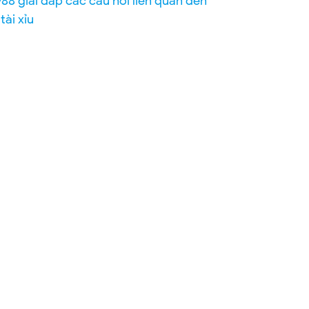
88 giải đáp các câu hỏi liên quan đến
tài xỉu