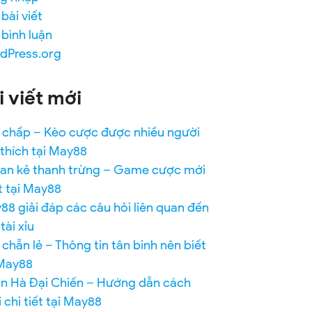
bài viết
 bình luận
dPress.org
i viết mới
 chấp – Kèo cược được nhiều người
 thích tại May88
ian kẻ thanh trừng – Game cược mới
t tại May88
88 giải đáp các câu hỏi liên quan đến
tài xỉu
chẵn lẻ – Thông tin tân binh nên biết
 May88
n Hà Đại Chiến – Hướng dẫn cách
 chi tiết tại May88