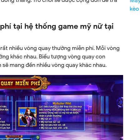
 dòng thẳng: Trò chơi sẽ được cộng dồn để trả
May
kèo 
phí tại hệ thống game mỹ nữ tại
ó rất nhiều vòng quay thưởng miễn phí. Mỗi vòng
ưởng khác nhau. Biểu tượng vòng quay con
nh sẽ mang đến nhiều vòng quay khác nhau.