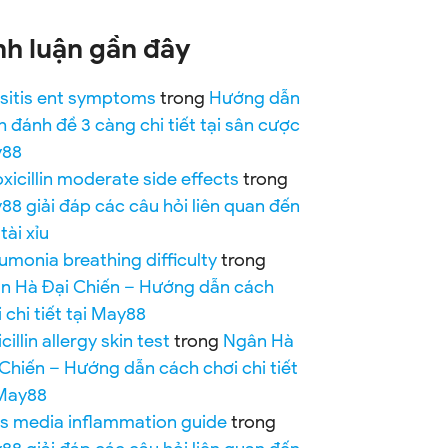
nh luận gần đây
usitis ent symptoms
trong
Hướng dẫn
 đánh đề 3 càng chi tiết tại sân cược
88
icillin moderate side effects
trong
88 giải đáp các câu hỏi liên quan đến
tài xỉu
umonia breathing difficulty
trong
n Hà Đại Chiến – Hướng dẫn cách
 chi tiết tại May88
cillin allergy skin test
trong
Ngân Hà
 Chiến – Hướng dẫn cách chơi chi tiết
 May88
tis media inflammation guide
trong