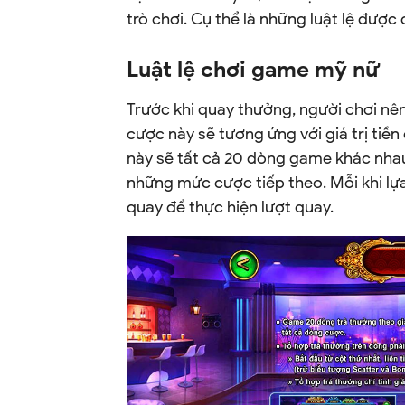
trò chơi. Cụ thể là những luật lệ được
Luật lệ chơi game mỹ nữ
Trước khi quay thưởng, người chơi nê
cược này sẽ tương ứng với giá trị tiề
này sẽ tất cả 20 dòng game khác nha
những mức cược tiếp theo. Mỗi khi lự
quay để thực hiện lượt quay.