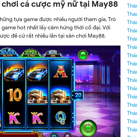
ò chơi cá cược mỹ nữ tại May88
Thá
Thá
hững tựa game được nhiều người tham gia. Trò
Thá
 game hot nhất lấy cảm hứng thời cổ đại. Với
Thá
ược đề cử rất nhiều lần tại sân chơi May88.
Thá
Thá
Thá
Thá
Thá
Thá
Thá
Thá
Thá
Thá
Thá
Thá