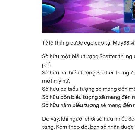
Tỷ lệ thắng cược cực cao tại May88 v
Sở hữu một biểu tượng Scatter thì ng
phí.
Sở hữu hai biểu tượng Scatter thì ng
một mỹ nữ.
Sở hữu ba biểu tượng sẽ mang đến mộ
Sở hữu bốn biểu tượng sẽ mang đến m
Sở hữu năm biểu tượng sẽ mang đến 
Do vậy, khi người chơi sở hữu nhiều S
tăng. Kèm theo đó, bạn sẽ nhận được