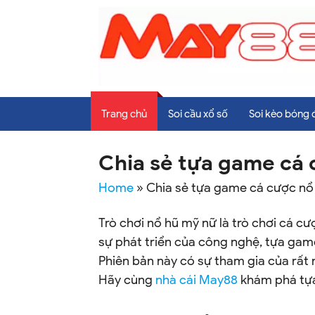
Trang chủ
Soi cầu xổ số
Soi kèo bóng 
Chia sẻ tựa game cá 
Home
»
Chia sẻ tựa game cá cược nổ
Trò chơi nổ hũ mỹ nữ là trò chơi cá c
sự phát triển của công nghệ, tựa gam
Phiên bản này có sự tham gia của rất 
Hãy cùng
nhà cái May88
khám phá tự