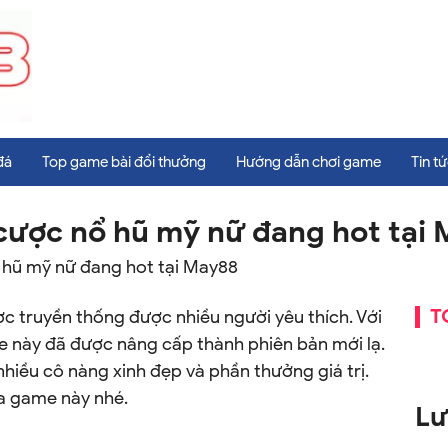
đá
Top game bài đổi thưởng
Hướng dẫn chơi game
Tin t
cược nổ hũ mỹ nữ đang hot tại
 hũ mỹ nữ đang hot tại May88
T
ược truyền thống được nhiều người yêu thích. Với
e này đã được nâng cấp thành phiên bản mới lạ.
nhiều cô nàng xinh đẹp và phần thưởng giá trị.
a game này nhé.
Lư