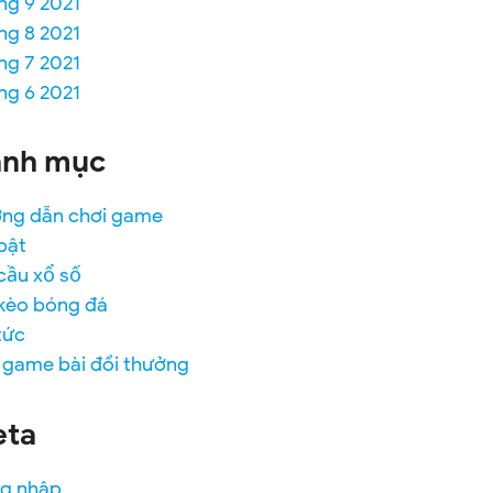
ng 9 2021
ng 8 2021
ng 7 2021
ng 6 2021
nh mục
́ng dẫn chơi game
bật
cầu xổ số
kèo bóng đá
tức
 game bài đổi thưởng
ta
g nhập