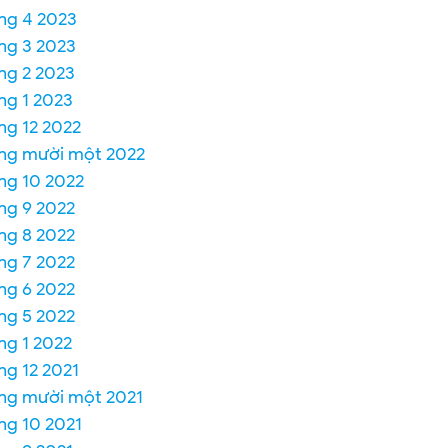
ng 4 2023
ng 3 2023
ng 2 2023
ng 1 2023
ng 12 2022
ng mười một 2022
ng 10 2022
ng 9 2022
ng 8 2022
ng 7 2022
ng 6 2022
ng 5 2022
ng 1 2022
ng 12 2021
ng mười một 2021
ng 10 2021