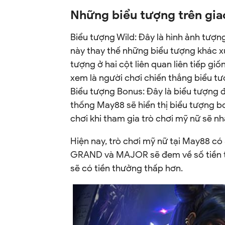
Những biểu tượng trên gia
Biểu tượng Wild: Đây là hình ảnh tượ
này thay thế những biểu tượng khác xu
tượng ở hai cột liên quan liên tiếp gi
xem là người chơi chiến thắng biểu t
Biểu tượng Bonus: Đây là biểu tượng 
thống May88 sẽ hiển thị biểu tượng bo
chơi khi tham gia trò chơi mỹ nữ sẽ n
Hiện nay, trò chơi mỹ nữ tại May88 có 4
GRAND và MAJOR sẽ đem về số tiền t
sẽ có tiền thưởng thấp hơn.