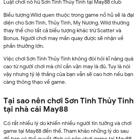
Luật chơi nổ hũ Sơn Tinh Thủy Tinh tại May88 club
Biểu tượng Wild quen thuộc trong game nổ hũ sẽ là đại
diện cho Sơn Tinh, Thủy Tinh, Mỵ Nương. Wild thường
thay thế cho tất cả biểu tượng khác trừ Scatter và
Bonus. Người chơi may mắn quay được sẽ nhận về
phần thưởng lớn.
Việc chơi Sơn Tinh Thủy Tinh không đòi hỏi kĩ năng quá
cao từ người chơi mà chỉ cần vận may là đủ. Tuy là nói
vậy nhưng tỷ lệ thắng của bạn vẫn sẽ cao hơn nếu bạn
càng thông thạo về game.
Tại sao nên chơi Sơn Tinh Thủy Tinh
tại nhà cái May88
Có rất nhiều lý do khiến nhiều người tin tưởng và chơi
game tại May88 đến thế. Tham khảo những lý do sau
để bạn có thể quyết định có nên chơi game tại May88