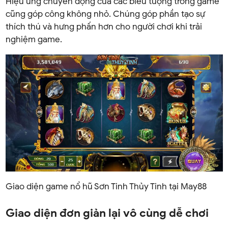
Hiệu ứng chuyển động của các biểu tượng trong game
cũng góp công không nhỏ. Chúng góp phần tạo sự
thích thú và hưng phấn hơn cho người chơi khi trải
nghiệm game.
Giao diện game nổ hũ Sơn Tinh Thủy Tinh tại May88
Giao diện đơn giản lại vô cùng dễ chơi