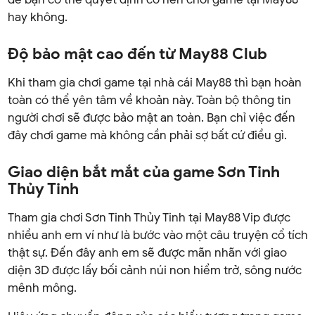
hay không.
Độ bảo mật cao đến từ May88 Club
Khi tham gia chơi game tại nhà cái May88 thì bạn hoàn
toàn có thể yên tâm về khoản này. Toàn bộ thông tin
người chơi sẽ được bảo mật an toàn. Bạn chỉ việc đến
đây chơi game mà không cần phải sợ bất cứ điều gì.
Giao diện bắt mắt của game Sơn Tinh
Thủy Tinh
Tham gia chơi Sơn Tinh Thủy Tinh tại May88 Vip được
nhiều anh em ví như là bước vào một câu truyện cổ tích
thật sự. Đến đây anh em sẽ được mãn nhãn với giao
diện 3D được lấy bối cảnh núi non hiểm trở, sông nước
mênh mông.