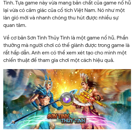
Tinh. Tựa game này vừa mang bản chất của game nổ hũ
lại vừa có cảm giác của cổ tích Việt Nam. Nó như một
làn gió mới và nhanh chóng thu hút được nhiều sự
quan tâm.
Về cơ bản Sơn Tinh Thủy Tinh là một game nổ hũ. Phần
thưởng mà người chơi có thể giành được trong game là
rất hấp dẫn. Anh em có thể xem xét tạo cho mình một
chiến thuật để tham gia chơi một cách hiệu quả.