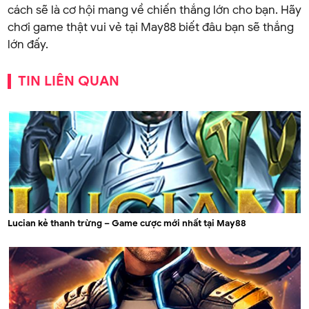
cách sẽ là cơ hội mang về chiến thắng lớn cho bạn. Hãy
chơi game thật vui vẻ tại May88 biết đâu bạn sẽ thắng
lớn đấy.
TIN LIÊN QUAN
Lucian kẻ thanh trừng – Game cược mới nhất tại May88