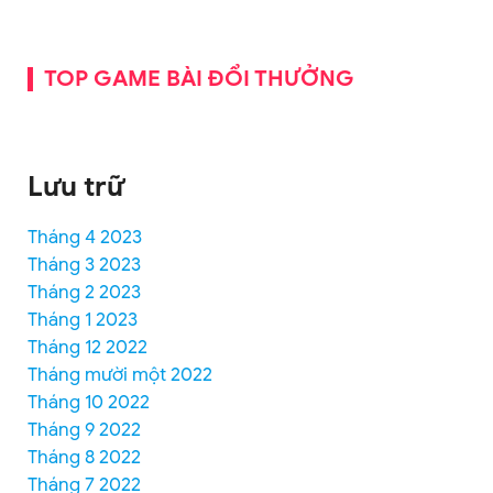
TOP GAME BÀI ĐỔI THƯỞNG
Lưu trữ
Tháng 4 2023
Tháng 3 2023
Tháng 2 2023
Tháng 1 2023
Tháng 12 2022
Tháng mười một 2022
Tháng 10 2022
Tháng 9 2022
Tháng 8 2022
Tháng 7 2022