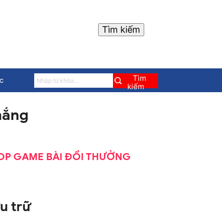
Tìm
kiếm
cho:
Tìm
ức
kiếm
hắng
OP GAME BÀI ĐỔI THƯỞNG
u trữ