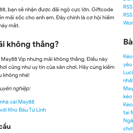
RSS 
y88, bạn sẽ nhận được đãi ngộ cực lớn. Giftcode
RSS
yến mãi sốc cho anh em. Đây chính là cơ hội hiếm
Wor
háy mắt.
Bà
ãi không thắng?
Kèo
ái May88 Vip nhưng mãi không thắng. Điều này
yêu
ơi cũng như uy tín của sân chơi. Hãy cùng kiểm
Luc
u không nhé!
nhấ
huyên nghiệp:
May
kèo 
 nhà cái May88
Kèo 
 với Kho Báu Tứ Linh
tại
Ngâ
cầu
chơi