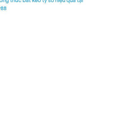
ng thức bắt kèo tỷ số hiệu quả tại
88