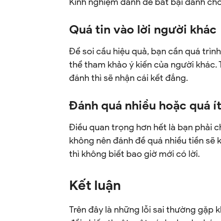
Kinh nghiệm đánh đề bất bại dành ch
Quá tin vào lời người khác
Để soi cầu hiệu quả, bạn cần quá trìn
thể tham khảo ý kiến của người khác. 
đánh thì sẽ nhận cái kết đắng.
Đánh quá nhiều hoặc quá ít
Điều quan trọng hơn hết là bạn phải c
không nên đánh đề quá nhiều tiền sẽ 
thì không biết bao giờ mới có lời.
Kết luận
Trên đây là những lỗi sai thường gặp 