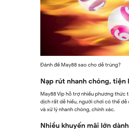
Đánh đề May88 sao cho dễ trúng?
Nạp rút nhanh chóng, tiện 
May88 Vip hỗ trợ nhiều phương thức th
dịch rất dễ hiểu, người chơi có thể d
và xử lý nhanh chóng, chính xác.
Nhiều khuyến mãi lớn dành