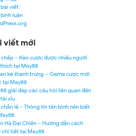
bài viết
 bình luận
dPress.org
i viết mới
 chấp – Kèo cược được nhiều người
 thích tại May88
ian kẻ thanh trừng – Game cược mới
t tại May88
88 giải đáp các câu hỏi liên quan đến
tài xỉu
chẵn lẻ – Thông tin tân binh nên biết
 May88
n Hà Đại Chiến – Hướng dẫn cách
 chi tiết tại May88