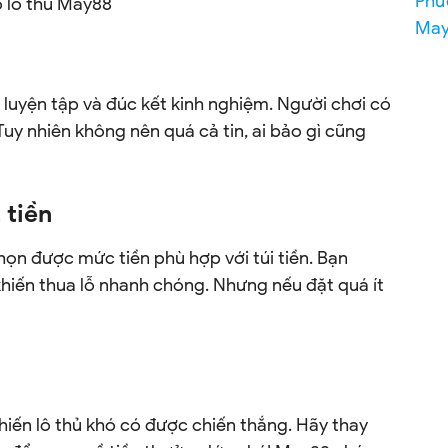
Phươ
o lô thủ May88
May
h luyện tập và đúc kết kinh nghiệm. Người chơi có
Tuy nhiên không nên quá cả tin, ai bảo gì cũng
 tiền
họn được mức tiền phù hợp với túi tiền. Bạn
khiến thua lỗ nhanh chóng. Nhưng nếu đặt quá ít
khiến lô thủ khó có được chiến thắng. Hãy thay