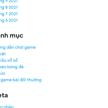
ng 9 2021
ng 8 2021
ng 7 2021
ng 6 2021
nh mục
́ng dẫn chơi game
bật
cầu xổ số
kèo bóng đá
tức
 game bài đổi thưởng
ta
g nhập