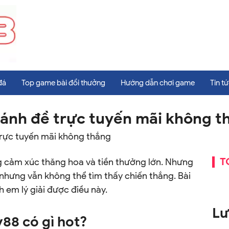
đá
Top game bài đổi thưởng
Hướng dẫn chơi game
Tin t
đánh đề trực tuyến mãi không t
trực tuyến mãi không thắng
T
 cảm xúc thăng hoa và tiền thưởng lớn. Nhưng
 nhưng vẫn không thể tìm thấy chiến thắng. Bài
h em lý giải được điều này.
Lư
y88 có gì hot?