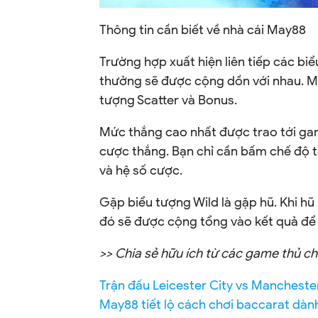
Thông tin cần biết về nhà cái May88
Trường hợp xuất hiện liên tiếp các biể
thưởng sẽ được cộng dồn với nhau. M
tượng Scatter và Bonus.
Mức thắng cao nhất được trao tới ga
cược thắng. Bạn chỉ cần bấm chế độ t
và hệ số cược.
Gặp biểu tượng Wild là gặp hũ. Khi hũ
đó sẽ được cộng tổng vào kết quả để 
>> Chia sẻ hữu ích từ các game thủ c
Trận đấu Leicester City vs Mancheste
May88 tiết lộ cách chơi baccarat dàn