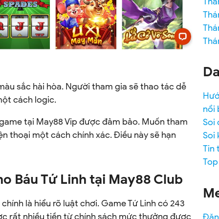
Thá
Thá
Thá
Thá
Da
màu sắc hài hòa. Người tham gia sẽ thao tác dễ
Hươ
ột cách logic.
nổi 
ia game tại May88 Vip được đảm bảo. Muốn tham
Soi 
ện thoại một cách chính xác. Điều này sẽ hạn
Soi 
Tin 
Top
o Báu Tứ Linh tại May88 Club
Me
hính là hiểu rõ luật chơi. Game Tứ Linh có 243
ợc rất nhiều tiền từ chính sách mức thưởng được
Đăn