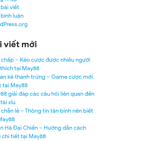
bài viết
 bình luận
dPress.org
i viết mới
 chấp – Kèo cược được nhiều người
 thích tại May88
ian kẻ thanh trừng – Game cược mới
t tại May88
88 giải đáp các câu hỏi liên quan đến
tài xỉu
chẵn lẻ – Thông tin tân binh nên biết
 May88
n Hà Đại Chiến – Hướng dẫn cách
 chi tiết tại May88