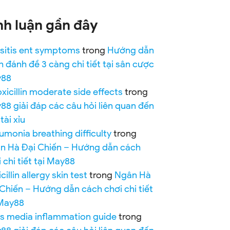
nh luận gần đây
usitis ent symptoms
trong
Hướng dẫn
 đánh đề 3 càng chi tiết tại sân cược
88
icillin moderate side effects
trong
88 giải đáp các câu hỏi liên quan đến
tài xỉu
umonia breathing difficulty
trong
n Hà Đại Chiến – Hướng dẫn cách
 chi tiết tại May88
cillin allergy skin test
trong
Ngân Hà
 Chiến – Hướng dẫn cách chơi chi tiết
 May88
tis media inflammation guide
trong