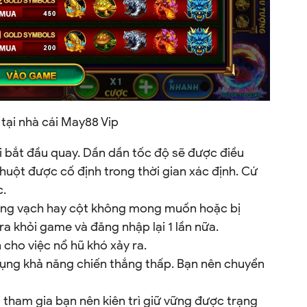
tại nhà cái May88 Vip
 bắt đầu quay. Dần dần tốc độ sẽ được điều
huột được cố định trong thời gian xác định. Cứ
c.
ững vạch hay cột không mong muốn hoặc bị
ra khỏi game và đăng nhập lại 1 lần nữa.
 cho việc nổ hũ khó xảy ra.
dụng khả năng chiến thắng thấp. Bạn nên chuyển
 tham gia bạn nên kiên trì giữ vững được trạng