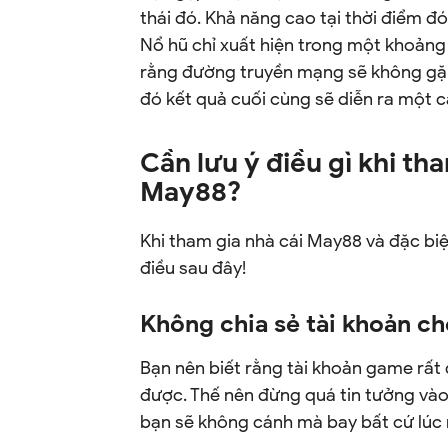
thái đó. Khả năng cao tại thời điểm đó
Nổ hũ chỉ xuất hiện trong một khoảng 
rằng đường truyền mạng sẽ không gặp
đó kết quả cuối cùng sẽ diễn ra một c
Cần lưu ý điều gì khi tha
May88?
Khi tham gia nhà cái May88 và đặc biệt
điều sau đây!
Không chia sẻ tài khoản ch
Bạn nên biết rằng tài khoản game rất 
được. Thế nên đừng quá tin tưởng vào 
bạn sẽ không cánh mà bay bất cứ lúc 