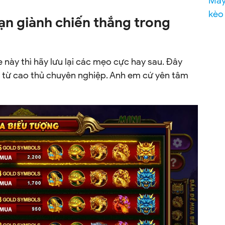
May
kèo 
bạn giành chiến thắng trong
 này thì hãy lưu lại các mẹo cực hay sau. Đây
ẻ từ cao thủ chuyên nghiệp. Anh em cứ yên tâm