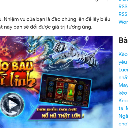
RSS 
RSS
u. Nhiệm vụ của bạn là đào chúng lên để lấy biểu
Wor
ật này bạn sẽ đổi được giá trị tương ứng.
Bà
Kèo
yêu
Luc
nhấ
May
kèo 
Kèo 
tại
Ngâ
chơi