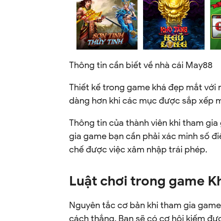
Thông tin cần biết về nhà cái May88
Thiết kế trong game khá đẹp mắt với 
dàng hơn khi các mục được sắp xếp m
Thông tin của thành viên khi tham g
gia game bạn cần phải xác minh số đi
chế được việc xâm nhập trái phép.
Luật chơi trong game Kh
Nguyên tắc cơ bản khi tham gia game c
cách thắng. Bạn sẽ có cơ hội kiếm đư