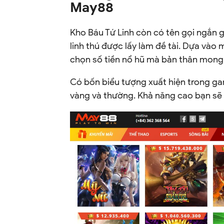
May88
Kho Báu Tứ Linh còn có tên gọi ngắn g
linh thú được lấy làm đề tài. Dựa vào
chọn số tiền nổ hũ mà bản thân mon
Có bốn biểu tượng xuất hiện trong ga
vàng và thường. Khả năng cao bạn sẽ 