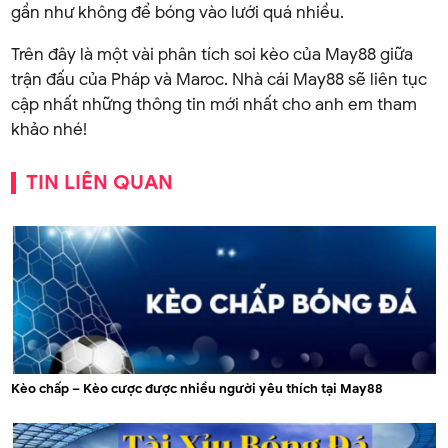
gần như không để bóng vào lưới quá nhiều.
Trên đây là một vài phân tích soi kèo của May88 giữa
trận đấu của Pháp và Maroc. Nhà cái May88 sẽ liên tục
cập nhất những thông tin mới nhất cho anh em tham
khảo nhé!
TIN LIÊN QUAN
Kèo chấp – Kèo cược được nhiều người yêu thích tại May88