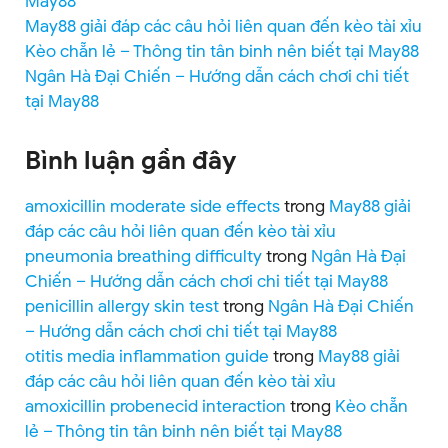
May88
May88 giải đáp các câu hỏi liên quan đến kèo tài xỉu
Kèo chẵn lẻ – Thông tin tân binh nên biết tại May88
Ngân Hà Đại Chiến – Hướng dẫn cách chơi chi tiết
tại May88
Bình luận gần đây
amoxicillin moderate side effects
trong
May88 giải
đáp các câu hỏi liên quan đến kèo tài xỉu
pneumonia breathing difficulty
trong
Ngân Hà Đại
Chiến – Hướng dẫn cách chơi chi tiết tại May88
penicillin allergy skin test
trong
Ngân Hà Đại Chiến
– Hướng dẫn cách chơi chi tiết tại May88
otitis media inflammation guide
trong
May88 giải
đáp các câu hỏi liên quan đến kèo tài xỉu
amoxicillin probenecid interaction
trong
Kèo chẵn
lẻ – Thông tin tân binh nên biết tại May88