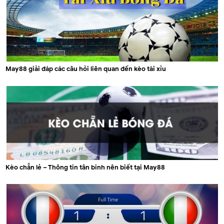
May88 giải đáp các câu hỏi liên quan đến kèo tài xỉu
Kèo chẵn lẻ – Thông tin tân binh nên biết tại May88