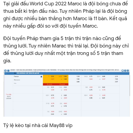
Tại giải đấu World Cup 2022 Maroc là đội bóng chưa để
thua bất kì trận đấu nào. Tuy nhiên Pháp lại là đội bóng
ghi được nhiều bàn thắng hơn Maroc là 11 bàn. Kết quả
này nhiều gấp đôi so với đội tuyển Maroc.
Đội tuyển Pháp tham gia 5 trận thì trận nào cũng để
thủng lưới. Tuy nhiên Marac thì trái lại. Đội bóng này chỉ
để thủng lưới duy nhất một trận trong số 5 trận tham
gia.
Tỷ lệ kèo tại nhà cái May88 vip