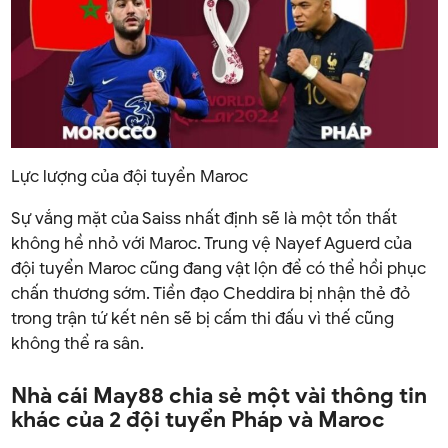
Lực lượng của đội tuyển Maroc
Sự vắng mặt của Saiss nhất định sẽ là một tổn thất
không hề nhỏ với Maroc. Trung vệ Nayef Aguerd của
đội tuyển Maroc cũng đang vật lộn để có thể hồi phục
chấn thương sớm. Tiền đạo Cheddira bị nhận thẻ đỏ
trong trận tứ kết nên sẽ bị cấm thi đấu vì thế cũng
không thể ra sân.
Nhà cái May88 chia sẻ một vài thông tin
khác của 2 đội tuyển Pháp và Maroc