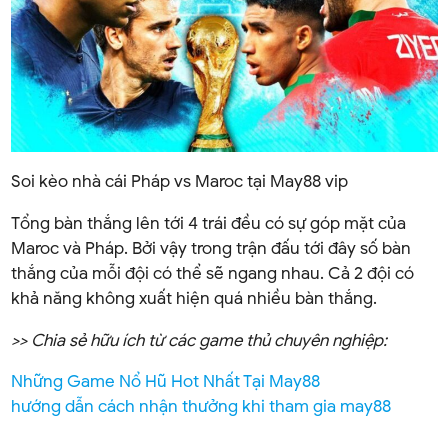
Soi kèo nhà cái Pháp vs Maroc tại May88 vip
Tổng bàn thắng lên tới 4 trái đều có sự góp mặt của
Maroc và Pháp. Bởi vậy trong trận đấu tới đây số bàn
thắng của mỗi đội có thể sẽ ngang nhau. Cả 2 đội có
khả năng không xuất hiện quá nhiều bàn thắng.
>> Chia sẻ hữu ích từ các game thủ chuyên nghiệp:
Những Game Nổ Hũ Hot Nhất Tại May88
hướng dẫn cách nhận thưởng khi tham gia may88