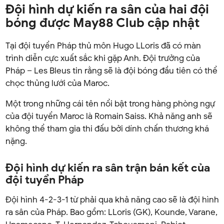
Đội hình dự kiến ra sân của hai đội
bóng được May88 Club cập nhật
Tại đội tuyển Pháp thủ môn Hugo LLoris đã có màn
trình diễn cực xuất sắc khi gặp Anh. Đội trưởng của
Pháp – Les Bleus tin rằng sẽ là đội bóng đầu tiên có thể
chọc thủng lưới của Maroc.
Một trong những cái tên nổi bật trong hàng phòng ngự
của đội tuyển Maroc là Romain Saiss. Khả năng anh sẽ
không thể tham gia thi đấu bởi dính chấn thương khá
nặng.
Đội hình dự kiến ra sân trận bán kết của
đội tuyển Pháp
Đội hình 4-2-3-1 từ phải qua khả năng cao sẽ là đội hình
ra sân của Pháp. Bao gồm: LLoris (GK), Kounde, Varane,