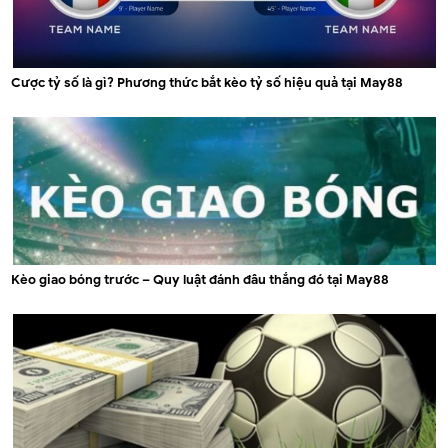
Cược tỷ số là gì? Phương thức bắt kèo tỷ số hiệu quả tại May88
Kèo giao bóng trước – Quy luật đánh đâu thắng đó tại May88