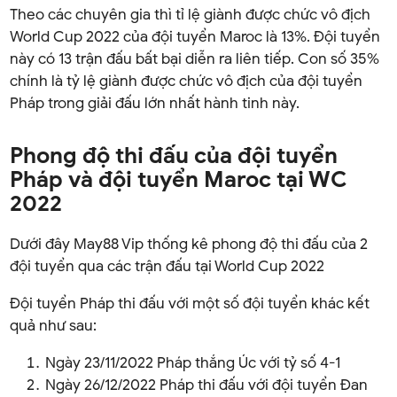
Theo các chuyên gia thì tỉ lệ giành được chức vô địch
World Cup 2022 của đội tuyển Maroc là 13%. Đội tuyển
này có 13 trận đấu bất bại diễn ra liên tiếp. Con số 35%
chính là tỷ lệ giành được chức vô địch của đội tuyển
Pháp trong giải đấu lớn nhất hành tinh này.
Phong độ thi đấu của đội tuyển
Pháp và đội tuyển Maroc tại WC
2022
Dưới đây May88 Vip thống kê phong độ thi đấu của 2
đội tuyển qua các trận đấu tại World Cup 2022
Đội tuyển Pháp thi đấu với một số đội tuyển khác kết
quả như sau:
Ngày 23/11/2022 Pháp thắng Úc với tỷ số 4-1
Ngày 26/12/2022 Pháp thi đấu với đội tuyển Đan