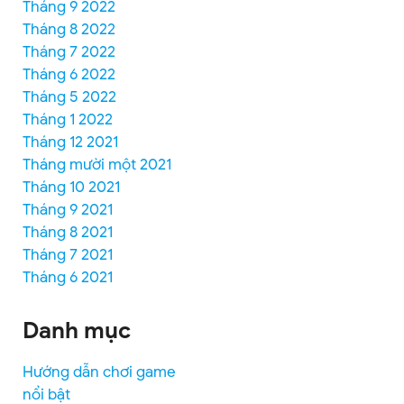
Tháng 9 2022
Tháng 8 2022
Tháng 7 2022
Tháng 6 2022
Tháng 5 2022
Tháng 1 2022
Tháng 12 2021
Tháng mười một 2021
Tháng 10 2021
Tháng 9 2021
Tháng 8 2021
Tháng 7 2021
Tháng 6 2021
Danh mục
Hướng dẫn chơi game
nổi bật