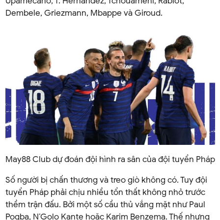
Upamecano, T. Hernandez, Tchouameni, Rabiot,
Dembele, Griezmann, Mbappe và Giroud.
May88 Club dự đoán đội hình ra sân của đội tuyển Pháp
Số người bị chấn thương và treo giò không có. Tuy đội
tuyển Pháp phải chịu nhiều tổn thất không nhỏ trước
thềm trận đấu. Bởi một số cầu thủ vắng mặt như Paul
Pogba, N’Golo Kante hoặc Karim Benzema. Thế nhưng