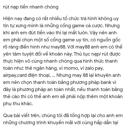
rút nạp tiền nhanh chóng
Hiện nay đang có rất nhiều tổ chức trá hình không uy
tin tự xưng mình là những cổng game cá cược. Nhưng
khi anh em đút tiền vào thì lại mất luôn. Vậy nên anh
em phải chọn một số cổng game uy tín, có nguồn gốc
rõ ràng điển hình như may88. Với may88 anh em có thể
yên tâm tuyệt đối về khoản này. Thủ tục nạp/ rút được
thực hiện vô cùng nhanh chóng qua hình thức thanh
toán như: thẻ ngân hàng, ví momo, ví zalo pay,
airpay,card điện thoại, … Nhưng may 88 lại khuyên anh
em nên chọn thanh toán bằng phương pháp bank vì
đây là phương pháp an toàn nhất, nếu thanh toán bằng
thẻ cào thì có thể anh em sẽ phải nộp thêm một khoản
phụ thu khác.
Qua bài viết trên, chúng tôi đã tổng hợp lại cho anh em
những chương trình khuyến mãi với cùng hấp dẫn tại