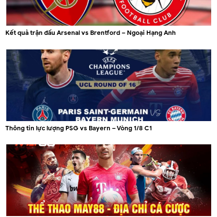
Kết quả trận đấu Arsenal vs Brentford – Ngoại Hạng Anh
Thông tin lực lượng PSG vs Bayern – Vòng 1/8 C1