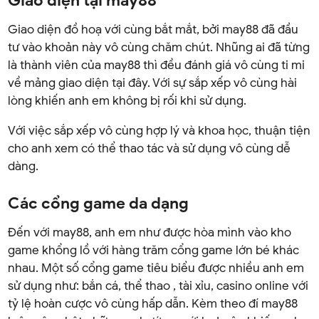
Giao diện tại may88
Giao diện đồ hoạ với cùng bắt mắt, bởi may88 đã đầu
tư vào khoản này vô cùng chăm chút. Nhũng ai đã từng
là thành viên của may88 thì đều đánh giá vô cùng ti mi
về mảng giao diện tại đây. Với sự sắp xếp vô cùng hài
lòng khiến anh em không bị rối khi sử dụng.
Với việc sắp xếp vô cùng hợp lý và khoa học, thuận tiện
cho anh xem có thể thao tác và sử dụng vô cùng dễ
dàng.
Các cổng game da dạng
Đến với may88, anh em như được hòa mình vào kho
game khổng lồ với hàng trăm cổng game lớn bé khác
nhau. Một số cổng game tiêu biểu được nhiều anh em
sử dụng như: bắn cá, thể thao , tài xỉu, casino online với
tỷ lệ hoàn cược vô cùng hấp dẫn. Kèm theo đí may88