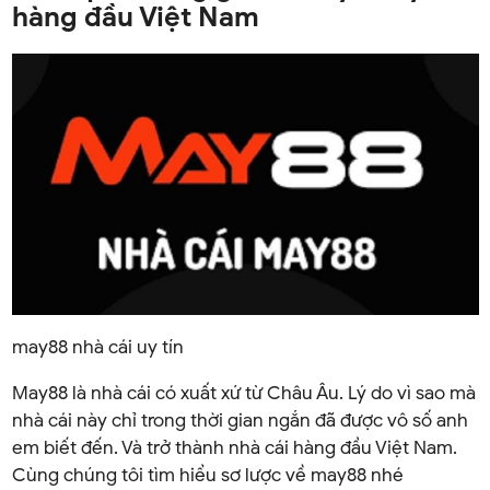
hàng đầu Việt Nam
may88 nhà cái uy tín
May88 là nhà cái có xuất xứ từ Châu Âu. Lý do vì sao mà
nhà cái này chỉ trong thời gian ngắn đã được vô số anh
em biết đến. Và trở thành nhà cái hàng đầu Việt Nam.
Cùng chúng tôi tìm hiểu sơ lược về may88 nhé