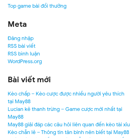
Top game bài đổi thưởng
Meta
Đăng nhập
RSS bài viết
RSS bình luận
WordPress.org
Bài viết mới
Kèo chấp – Kèo cược được nhiều người yêu thích
tại May88
Lucian kẻ thanh trừng – Game cược mới nhất tại
May88
May88 giải đáp các câu hỏi liên quan đến kèo tài xỉu
Kèo chẵn lẻ – Thông tin tân binh nên biết tại May88