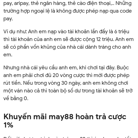
pay, aripay, thẻ ngân hàng, thẻ cào điện thoại,.. Những
trường hợp ngoại lệ là không được phép nạp qua code
pay.
Ví dụ như: Anh em nạp vào tài khoản lần đấy là 6 triệu
thì tài khoản của anh em sẽ được cộng 12 triệu. Anh em
sẽ có phần vốn khủng của nhà cái dành tráng cho anh
em.
Nhưng nhà cái yêu cầu anh em, khi chơi tại đây. Buộc
anh em phải chơi đủ 20 vòng cược thì mới được phép
rút tiền. Nếu trong vòng 30 ngày, anh em không chơi
một ván nào cả thì toàn bộ số dư trong tài khoản sẽ trở
về bằng 0.
Khuyến mãi may88 hoàn trả cược
1%