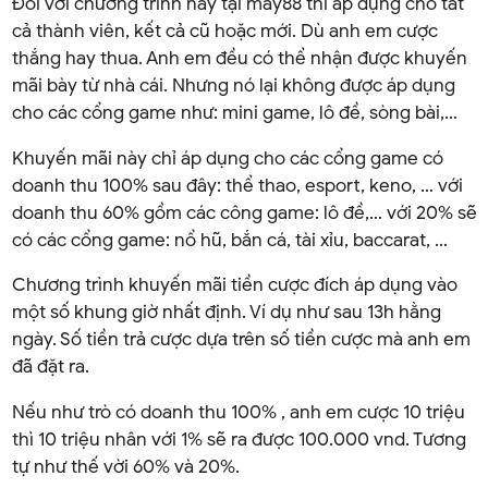
Đối với chương trình này tại may88 thì áp dụng cho tất
cả thành viên, kết cả cũ hoặc mới. Dù anh em cược
thắng hay thua. Anh em đều có thể nhận được khuyến
mãi bày từ nhà cái. Nhưng nó lại không được áp dụng
cho các cổng game như: mini game, lô đề, sòng bài,…
Khuyến mãi này chỉ áp dụng cho các cổng game có
doanh thu 100% sau đây: thể thao, esport, keno, … với
doanh thu 60% gồm các công game: lô đề,… với 20% sẽ
có các cổng game: nổ hũ, bắn cá, tài xỉu, baccarat, …
Chương trình khuyến mãi tiền cược đích áp dụng vào
một số khung giờ nhất định. Ví dụ như sau 13h hằng
ngày. Số tiền trả cược dựa trên số tiền cược mà anh em
đã đặt ra.
Nếu như trò có doanh thu 100% , anh em cược 10 triệu
thì 10 triệu nhân với 1% sẽ ra được 100.000 vnd. Tương
tự như thế vời 60% và 20%.