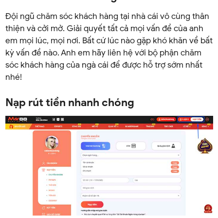
Đội ngũ chăm sóc khách hàng tại nhà cái vô cùng thân
thiện và cởi mở. Giải quyết tất cả mọi vấn đề của anh
em mọi lúc, mọi nơi. Bất cứ lúc nào gặp khó khăn về bất
kỳ vấn đề nào. Anh em hãy liên hệ với bộ phận chăm
sóc khách hàng của ngà cái để được hỗ trợ sớm nhất
nhé!
Nạp rút tiền nhanh chóng