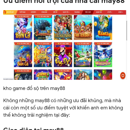
Ưu điểm nổi trội của nhà cái may88
kho game đồ sộ trên may88
Không những may88 có những ưu đãi khủng, mà nhà
cái còn một số ưu điểm tuyệt vời khiến anh em không
thể không trải nghiệm tại đây: