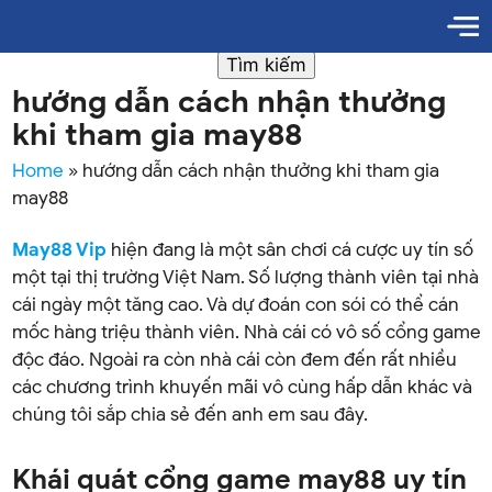
Tìm
kiếm
cho:
hướng dẫn cách nhận thưởng
khi tham gia may88
Home
»
hướng dẫn cách nhận thưởng khi tham gia
may88
May88 Vip
hiện đang là một sân chơi cá cược uy tín số
một tại thị trường Việt Nam. Số lượng thành viên tại nhà
cái ngày một tăng cao. Và dự đoán con sói có thể cán
mốc hàng triệu thành viên. Nhà cái có vô số cổng game
độc đáo. Ngoài ra còn nhà cái còn đem đến rất nhiều
các chương trình khuyến mãi vô cùng hấp dẫn khác và
chúng tôi sắp chia sẻ đến anh em sau đây.
Khái quát cổng game may88 uy tín