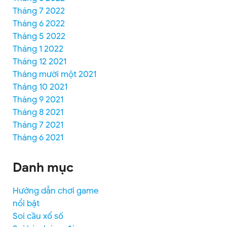
Tháng 7 2022
Tháng 6 2022
Tháng 5 2022
Tháng 1 2022
Tháng 12 2021
Tháng mười một 2021
Tháng 10 2021
Tháng 9 2021
Tháng 8 2021
Tháng 7 2021
Tháng 6 2021
Danh mục
Hướng dẫn chơi game
nổi bật
Soi cầu xổ số