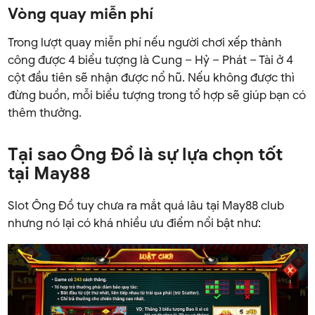
Vòng quay miễn phí
Trong lượt quay miễn phí nếu người chơi xếp thành
công được 4 biểu tượng là Cung – Hỷ – Phát – Tài ở 4
cột đầu tiên sẽ nhận được nổ hũ. Nếu không được thì
đừng buồn, mỗi biểu tượng trong tổ hợp sẽ giúp bạn có
thêm thưởng.
Tại sao Ông Đồ là sự lựa chọn tốt
tại May88
Slot Ông Đồ tuy chưa ra mắt quá lâu tại May88 club
nhưng nó lại có khá nhiều ưu điểm nổi bật như: