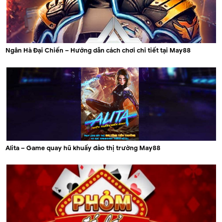
Ngân Hà Đại Chiến – Hướng dẫn cách chơi chi tiết tại May88
Alita – Game quay hũ khuấy đảo thị trường May88