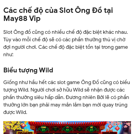
Các chế độ của Slot Ông Đồ tại
May88 Vip
Slot Ông đồ cũng có nhiều chế độ đặc biệt khác nhau.
Tùy vào mỗi chế độ sẽ có các phần thưởng thú vị chờ
đợi người chơi. Các chế độ đặc biệt tồn tại trong game
như:
Biểu tượng Wild
Giống như hầu hết các slot game Ông Đồ cũng có biểu
tượng Wild. Người chơi sở hữu Wild sẽ nhận được các
phần thưởng siêu hấp dẫn. Đương nhiên Bởi lẽ có phần
thưởng lớn bạn phải may mắn lắm bạn mới quay trúng
được Wild.