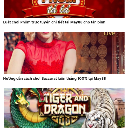
Luật chơi Phỏm trực tuyến chi tiết tại May88 cho tân binh
Hướng dẫn cách chơi Baccarat luôn thắng 100% tại May88