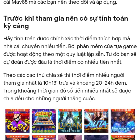
cái May88 mà các bạn nên theo dõi và áp dụng.
Trước khi tham gia nên có sự tính toán
kỹ càng
Hãy tính toán được chính xác thời điểm thích hợp mà
nhà cái chuyển nhiều tiền. Bởi phần mềm của tựa game
được hoạt động theo một quy luật lập sẵn. Từ đó bạn sẽ
dự đoán được đâu là thời điểm có nhiều tiền nhất.
Theo các cao thủ chia sẻ thì thời điểm nhiều người
tham gia nhất là 10h13’ trưa và khoảng 20-24h đêm.
Trong khoảng thời gian đó số tiền nhiều nhất sẽ được
chia đều cho những người thắng cuộc.