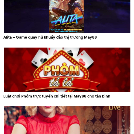
Alita – Game quay hũ khuấy đảo thị trường May88
Luật chơi Phỏm trực tuyến chi tiết tại May88 cho tân binh