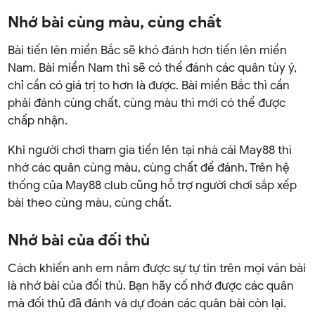
Nhớ bài cùng màu, cùng chất
Bài tiến lên miền Bắc sẽ khó đánh hơn tiến lên miền
Nam. Bài miền Nam thì sẽ có thể đánh các quân tùy ý,
chỉ cần có giá trị to hơn là được. Bài miền Bắc thì cần
phải đánh cùng chất, cùng màu thì mới có thể được
chấp nhận.
Khi người chơi tham gia tiến lên tại nhà cái May88 thì
nhớ các quân cùng màu, cùng chất để đánh. Trên hệ
thống của May88 club cũng hỗ trợ người chơi sắp xếp
bài theo cùng màu, cùng chất.
Nhớ bài của đối thủ
Cách khiến anh em nắm được sự tự tin trên mọi ván bài
là nhớ bài của đối thủ. Bạn hãy cố nhớ được các quân
mà đối thủ đã đánh và dự đoán các quân bài còn lại.