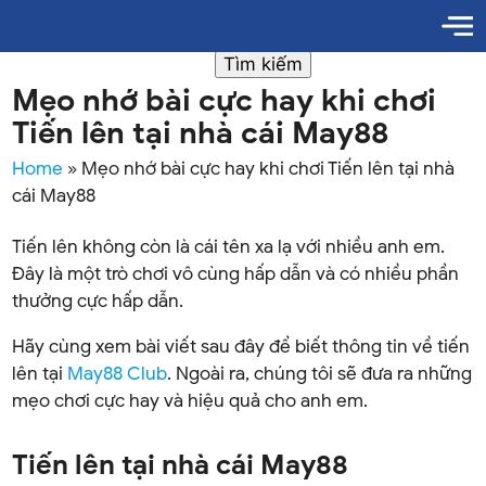
Tìm
kiếm
cho:
Mẹo nhớ bài cực hay khi chơi
Tiến lên tại nhà cái May88
Home
»
Mẹo nhớ bài cực hay khi chơi Tiến lên tại nhà
cái May88
Tiến lên không còn là cái tên xa lạ với nhiều anh em.
Đây là một trò chơi vô cùng hấp dẫn và có nhiều phần
thưởng cực hấp dẫn.
Hãy cùng xem bài viết sau đây để biết thông tin về tiến
lên tại
May88 Club
. Ngoài ra, chúng tôi sẽ đưa ra những
mẹo chơi cực hay và hiệu quả cho anh em.
Tiến lên tại nhà cái May88