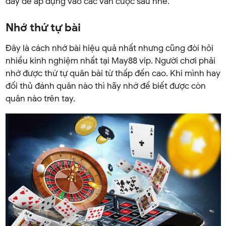
đây để áp dụng vào các ván cược sau nhé.
Nhớ thứ tự bài
Đây là cách nhớ bài hiệu quả nhất nhưng cũng đòi hỏi
nhiều kinh nghiệm nhất tại May88 vip. Người chơi phải
nhớ được thứ tự quân bài từ thấp đến cao. Khi mình hay
đối thủ đánh quân nào thì hãy nhớ để biết được còn
quân nào trên tay.