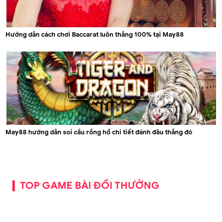
Hướng dẫn cách chơi Baccarat luôn thắng 100% tại May88
May88 hướng dẫn soi cầu rồng hổ chi tiết đánh đâu thắng đó
TOP GAME BÀI ĐỔI THƯỞNG