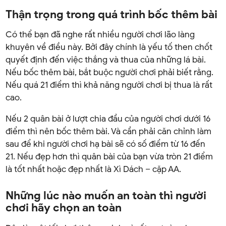
Thận trọng trong quá trình bốc thêm bài
Có thể bạn đã nghe rất nhiều người chơi lão làng
khuyên về điều này. Bởi đây chính là yếu tố then chốt
quyết định đến việc thắng và thua của những lá bài.
Nếu bốc thêm bài, bắt buộc người chơi phải biết rằng.
Nếu quá 21 điểm thì khả năng người chơi bị thua là rất
cao.
Nếu 2 quân bài ở lượt chia đầu của người chơi dưới 16
điểm thì nên bốc thêm bài. Và cần phải căn chỉnh làm
sau để khi người chơi hạ bài sẽ có số điểm từ 16 đến
21.
Nếu đẹp hơn thì quân bài của bạn vừa tròn 21 điểm
là tốt nhất hoặc đẹp nhất là Xì Dách – cặp AA.
Những lúc nào muốn an toàn thì người
chơi hãy chọn an toàn