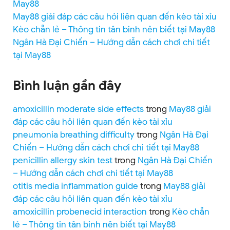
May88
May88 giải đáp các câu hỏi liên quan đến kèo tài xỉu
Kèo chẵn lẻ – Thông tin tân binh nên biết tại May88
Ngân Hà Đại Chiến – Hướng dẫn cách chơi chi tiết
tại May88
Bình luận gần đây
amoxicillin moderate side effects
trong
May88 giải
đáp các câu hỏi liên quan đến kèo tài xỉu
pneumonia breathing difficulty
trong
Ngân Hà Đại
Chiến – Hướng dẫn cách chơi chi tiết tại May88
penicillin allergy skin test
trong
Ngân Hà Đại Chiến
– Hướng dẫn cách chơi chi tiết tại May88
otitis media inflammation guide
trong
May88 giải
đáp các câu hỏi liên quan đến kèo tài xỉu
amoxicillin probenecid interaction
trong
Kèo chẵn
lẻ – Thông tin tân binh nên biết tại May88