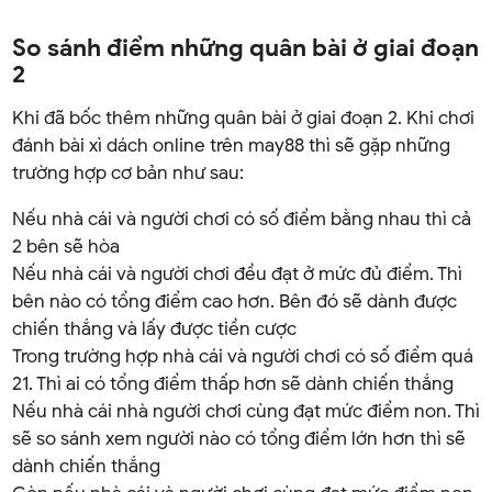
So sánh điểm những quân bài ở giai đoạn
2
Khi đã bốc thêm những quân bài ở giai đoạn 2. Khi chơi
đánh bài xì dách online trên may88 thì sẽ gặp những
trường hợp cơ bản như sau:
Nếu nhà cái và người chơi có số điểm bằng nhau thì cả
2 bên sẽ hòa
Nếu nhà cái và người chơi đều đạt ở mức đủ điểm. Thì
bên nào có tổng điểm cao hơn. Bên đó sẽ dành được
chiến thắng và lấy được tiền cược
Trong trường hợp nhà cái và người chơi có số điểm quá
21. Thì ai có tổng điểm thấp hơn sẽ dành chiến thắng
Nếu nhà cái nhà người chơi cùng đạt mức điểm non. Thì
sẽ so sánh xem người nào có tổng điểm lớn hơn thì sẽ
dành chiến thắng