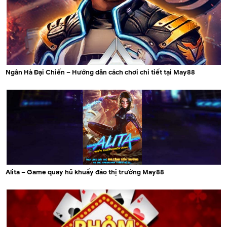
Ngân Hà Đại Chiến – Hướng dẫn cách chơi chi tiết tại May88
Alita – Game quay hũ khuấy đảo thị trường May88