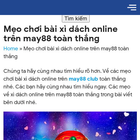
Tìm
kiếm
cho:
Mẹo chơi bài xì dách online
trên may88 toàn thắng
Home
»
Mẹo chơi bài xì dách online trên may88 toàn
thắng
Chúng ta hãy cùng nhau tìm hiểu rõ hơn. Về các mẹo
chơi bài xì dách online trên
may88 club
toàn thắng
nhé.
Các bạn hãy cùng nhau tìm hiểu ngay. Các mẹo
về xì dách online trên may88 toàn thắng trong bài viết
bên dưới nhé.