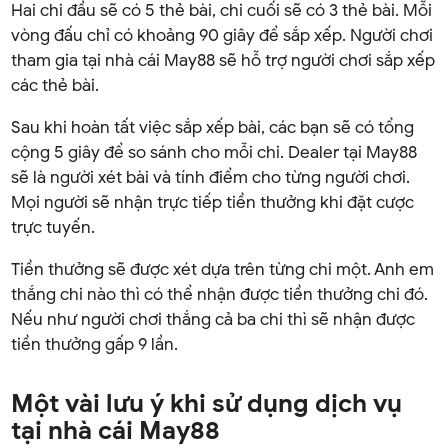
Hai chi đầu sẽ có 5 thẻ bài, chi cuối sẽ có 3 thẻ bài. Mỗi
vòng đấu chỉ có khoảng 90 giây để sắp xếp. Người chơi
tham gia tại nhà cái May88 sẽ hỗ trợ người chơi sắp xếp
các thẻ bài.
Sau khi hoàn tất việc sắp xếp bài, các bạn sẽ có tổng
cộng 5 giây để so sánh cho mỗi chi. Dealer tại May88
sẽ là người xét bài và tính điểm cho từng người chơi.
Mọi người sẽ nhận trực tiếp tiền thưởng khi đặt cược
trực tuyến.
Tiền thưởng sẽ được xét dựa trên từng chi một. Anh em
thắng chi nào thì có thể nhận được tiền thưởng chi đó.
Nếu như người chơi thắng cả ba chi thì sẽ nhận được
tiền thưởng gấp 9 lần.
Một vài lưu ý khi sử dụng dịch vụ
tại nhà cái May88