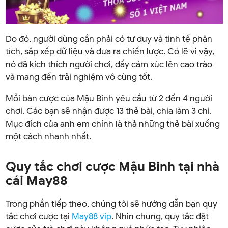
Do đó, người dùng cần phải có tư duy và tinh tế phân
tích, sắp xếp dữ liệu và đưa ra chiến lược. Có lẽ vì vậy,
nó đã kích thích người chơi, đẩy cảm xúc lên cao trào
và mang đến trải nghiệm vô cùng tốt.
Mỗi bàn cược của Mậu Binh yêu cầu từ 2 đến 4 người
chơi. Các bạn sẽ nhận được 13 thẻ bài, chia làm 3 chi.
Mục đích của anh em chính là thả những thẻ bài xuống
một cách nhanh nhất.
Quy tắc chơi cược Mậu Binh tại nhà
cái May88
Trong phần tiếp theo, chúng tôi sẽ hướng dẫn bạn quy
tắc chơi cược tại
May88 vip
. Nhìn chung, quy tắc đặt