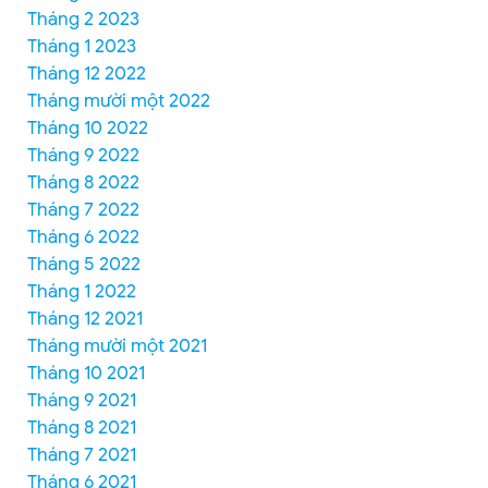
Tháng 2 2023
Tháng 1 2023
Tháng 12 2022
Tháng mười một 2022
Tháng 10 2022
Tháng 9 2022
Tháng 8 2022
Tháng 7 2022
Tháng 6 2022
Tháng 5 2022
Tháng 1 2022
Tháng 12 2021
Tháng mười một 2021
Tháng 10 2021
Tháng 9 2021
Tháng 8 2021
Tháng 7 2021
Tháng 6 2021