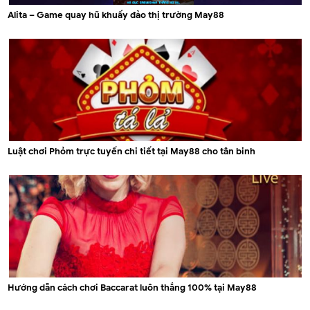
Alita – Game quay hũ khuấy đảo thị trường May88
Luật chơi Phỏm trực tuyến chi tiết tại May88 cho tân binh
Hướng dẫn cách chơi Baccarat luôn thắng 100% tại May88