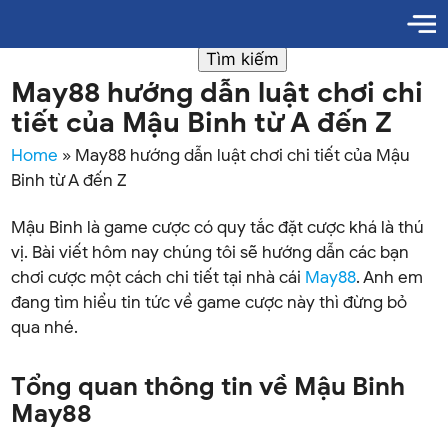
Tìm
kiếm
cho:
May88 hướng dẫn luật chơi chi
tiết của Mậu Binh từ A đến Z
Home
»
May88 hướng dẫn luật chơi chi tiết của Mậu
Binh từ A đến Z
Mậu Binh là game cược có quy tắc đặt cược khá là thú
vị. Bài viết hôm nay chúng tôi sẽ hướng dẫn các bạn
chơi cược một cách chi tiết tại nhà cái
May88
. Anh em
đang tìm hiểu tin tức về game cược này thì đừng bỏ
qua nhé.
Tổng quan thông tin về Mậu Binh
May88