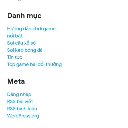
Danh mục
Hướng dẫn chơi game
nổi bật
Soi cầu xổ số
Soi kèo bóng đá
Tin tức
Top game bài đổi thưởng
Meta
Đăng nhập
RSS bài viết
RSS bình luận
WordPress.org