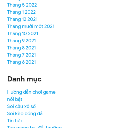
Tháng 5 2022
Tháng 1 2022
Tháng 12 2021
Tháng mười một 2021
Tháng 10 2021
Tháng 9 2021
Tháng 8 2021
Tháng 7 2021
Tháng 6 2021
Danh mục
Hướng dẫn chơi game
nổi bật
Soi cầu xổ số
Soi kèo bóng đá
Tin tức
Top game bài đổi thưởng