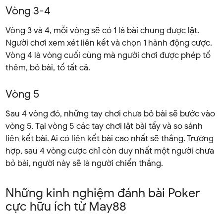
Vòng 3-4
Vòng 3 và 4, mỗi vòng sẽ có 1 lá bài chung được lật.
Người chơi xem xét liên kết và chọn 1 hành động cược.
Vòng 4 là vòng cuối cùng mà người chơi được phép tố
thêm, bỏ bài, tố tất cả.
Vòng 5
Sau 4 vòng đó, những tay chơi chưa bỏ bài sẽ bước vào
vòng 5. Tại vòng 5 các tay chơi lật bài tẩy và so sánh
liên kết bài. Ai có liên kết bài cao nhất sẽ thắng. Trường
hợp, sau 4 vòng cược chỉ còn duy nhất một người chưa
bỏ bài, người này sẽ là người chiến thắng.
Những kinh nghiệm đánh bài Poker
cực hữu ích từ May88