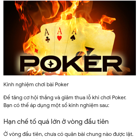
Kinh nghiệm chơi bài Poker
Để tăng cơ hội thắng và giảm thua lỗ khi chơi Poker.
Bạn có thể áp dụng một số kinh nghiệm sau:
Hạn chế tố quá lớn ở vòng đầu tiên
Ở vòng đầu tiên, chưa có quân bài chung nào được lật.