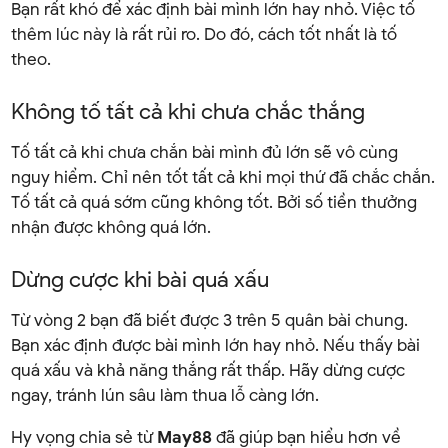
Bạn rất khó để xác định bài mình lớn hay nhỏ. Việc tố
thêm lúc này là rất rủi ro. Do đó, cách tốt nhất là tố
theo.
Không tố tất cả khi chưa chắc thắng
Tố tất cả khi chưa chắn bài mình đủ lớn sẽ vô cùng
nguy hiểm. Chỉ nên tốt tất cả khi mọi thứ đã chắc chắn.
Tố tất cả quá sớm cũng không tốt. Bởi số tiền thưởng
nhận được không quá lớn.
Dừng cược khi bài quá xấu
Từ vòng 2 bạn đã biết được 3 trên 5 quân bài chung.
Bạn xác định được bài mình lớn hay nhỏ. Nếu thấy bài
quá xấu và khả năng thắng rất thấp. Hãy dừng cược
ngay, tránh lún sâu làm thua lỗ càng lớn.
Hy vọng chia sẻ từ
May88
đã giúp bạn hiểu hơn về