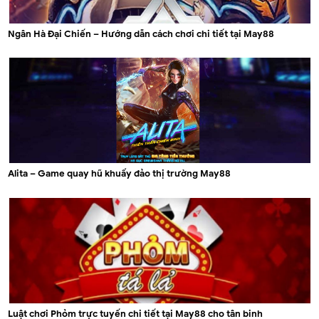
Ngân Hà Đại Chiến – Hướng dẫn cách chơi chi tiết tại May88
Alita – Game quay hũ khuấy đảo thị trường May88
Luật chơi Phỏm trực tuyến chi tiết tại May88 cho tân binh