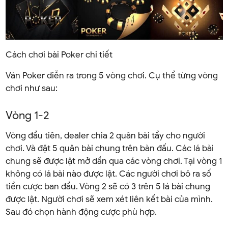
Cách chơi bài Poker chi tiết
Ván Poker diễn ra trong 5 vòng chơi. Cụ thể từng vòng
chơi như sau:
Vòng 1-2
Vòng đầu tiên, dealer chia 2 quân bài tẩy cho người
chơi. Và đặt 5 quân bài chung trên bàn đấu. Các lá bài
chung sẽ được lật mở dần qua các vòng chơi. Tại vòng 1
không có lá bài nào được lật. Các người chơi bỏ ra số
tiền cược ban đầu. Vòng 2 sẽ có 3 trên 5 lá bài chung
được lật. Người chơi sẽ xem xét liên kết bài của mình.
Sau đó chọn hành động cược phù hợp.