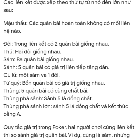
Các liên kết được xếp theo thứ tự từ nhỏ đến lớn như
sau:
Mậu thầu: Các quân bài hoàn toàn không có mối liên
hệ nào.
Đôi: Trong liên kết có 2 quân bài giống nhau.
Thú: Hai đôi giống nhau.
Sám: Ba quân bài giống nhau.
Sảnh: 5 quân bài có giá trị liên tiếp tăng dần.
Cù lũ: một sám và 1 đôi.
Tứ quý: Bốn quân bài có giá trị giống nhau.
Thùng: 5 quân bài có cùng chất bài.
Thùng phá sảnh: Sảnh 5 lá đồng chất.
Thùng phá sảnh lớn: sảnh 5 lá đồng chất và kết thúc
bằng A.
Quy tắc giá trị trong Poker, hai người chơi cùng liên kết
thì so sánh giá trị quân bài. Ví dụ, cùng là sám, nhưng