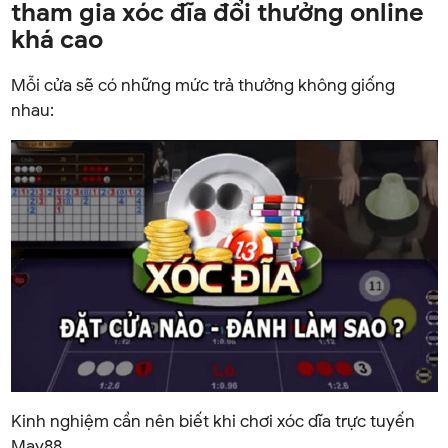
tham gia xóc đĩa đổi thưởng online
khá cao
Mỗi cửa sẽ có những mức trả thưởng không giống
nhau:
Kinh nghiệm cần nên biết khi chơi xóc dĩa trực tuyến
May88