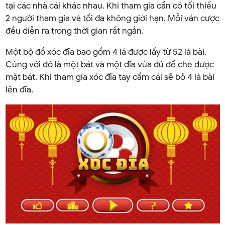
tại các nhà cái khác nhau. Khi tham gia cần có tối thiểu
2 người tham gia và tối đa không giới hạn. Mỗi ván cược
đều diễn ra trong thời gian rất ngắn.
Một bộ đồ xóc đĩa bao gồm 4 lá được lấy từ 52 lá bài.
Cùng với đó là một bát và một đĩa vừa đủ để che được
mặt bát. Khi tham gia xóc đĩa tay cầm cái sẽ bỏ 4 lá bài
lên đĩa.