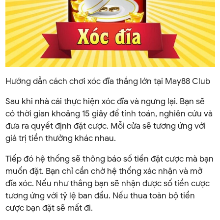
Hướng dẫn cách chơi xóc đĩa thắng lớn tại May88 Club
Sau khi nhà cái thực hiện xóc đĩa và ngưng lại. Bạn sẽ
có thời gian khoảng 15 giây để tính toán, nghiên cứu và
đưa ra quyết định đặt cược. Mỗi cửa sẽ tương ứng với
giá trị tiền thưởng khác nhau.
Tiếp đó hệ thống sẽ thông báo số tiền đặt cược mà bạn
muốn đặt. Bạn chỉ cần chờ hệ thống xác nhận và mở
đĩa xóc. Nếu như thắng bạn sẽ nhận được số tiền cược
tương ứng với tỷ lệ ban đầu. Nếu thua toàn bộ tiền
cược bạn đặt sẽ mất đi.