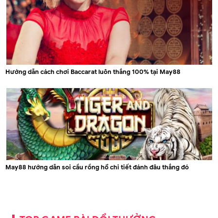
Hướng dẫn cách chơi Baccarat luôn thắng 100% tại May88
May88 hướng dẫn soi cầu rồng hổ chi tiết đánh đâu thắng đó