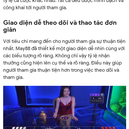
tỷ lệ cá cược khác nhau. Tất cả đều được minh bạch và
công khai tới người tham gia.
Giao diện dễ theo dõi và thao tác đơn
giản
Với tiêu chí mang đến cho người tham gia sự thuận tiện
nhất. May88 đã thiết kế một giao diện dễ nhìn cùng với
các biểu tượng rõ ràng. Không chỉ vậy tỷ lệ nhận
thưởng cũng hiện lên cụ thể và rõ ràng. Điều này giúp
người tham gia thuận tiện hơn trong việc theo dõi và
tham gia.