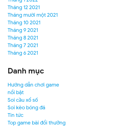
Tháng 12 2021
Tháng mười một 2021
Tháng 10 2021
Tháng 9 2021
Tháng 8 2021
Tháng 7 2021
Tháng 6 2021
Danh mục
Hướng dẫn chơi game
nổi bật
Soi cầu xổ số
Soi kèo bóng đá
Tin tức
Top game bài đổi thưởng