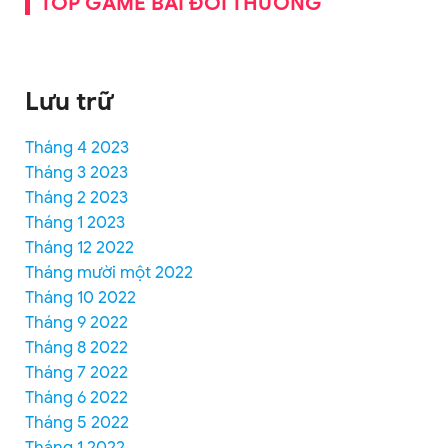
TOP GAME BÀI ĐỔI THƯỞNG
Lưu trữ
Tháng 4 2023
Tháng 3 2023
Tháng 2 2023
Tháng 1 2023
Tháng 12 2022
Tháng mười một 2022
Tháng 10 2022
Tháng 9 2022
Tháng 8 2022
Tháng 7 2022
Tháng 6 2022
Tháng 5 2022
Tháng 1 2022