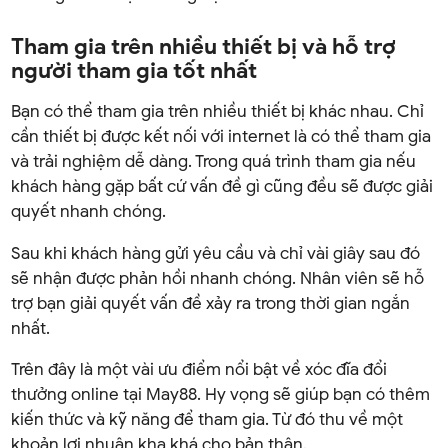
Tham gia trên nhiều thiết bị và hỗ trợ
người tham gia tốt nhất
Bạn có thể tham gia trên nhiều thiết bị khác nhau. Chỉ
cần thiết bị được kết nối với internet là có thể tham gia
và trải nghiệm dễ dàng. Trong quá trình tham gia nếu
khách hàng gặp bất cứ vấn đề gì cũng đều sẽ được giải
quyết nhanh chóng.
Sau khi khách hàng gửi yêu cầu và chỉ vài giây sau đó
sẽ nhận được phản hồi nhanh chóng. Nhân viên sẽ hỗ
trợ bạn giải quyết vấn đề xảy ra trong thời gian ngắn
nhất.
Trên đây là một vài ưu điểm nổi bật về xóc đĩa đổi
thưởng online tại May88. Hy vọng sẽ giúp bạn có thêm
kiến thức và kỹ năng để tham gia. Từ đó thu về một
khoản lợi nhuận kha khá cho bản thân.