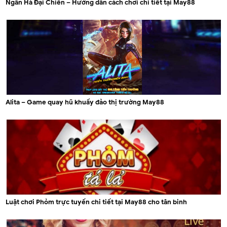
Ngân Hà Đại Chiến – Hướng dẫn cách chơi chi tiết tại May88
Alita – Game quay hũ khuấy đảo thị trường May88
Luật chơi Phỏm trực tuyến chi tiết tại May88 cho tân binh