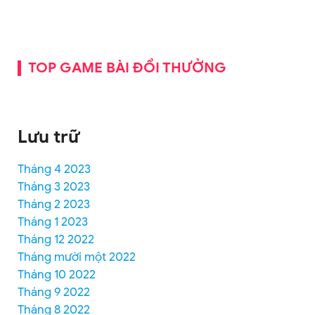
TOP GAME BÀI ĐỔI THƯỞNG
Lưu trữ
Tháng 4 2023
Tháng 3 2023
Tháng 2 2023
Tháng 1 2023
Tháng 12 2022
Tháng mười một 2022
Tháng 10 2022
Tháng 9 2022
Tháng 8 2022