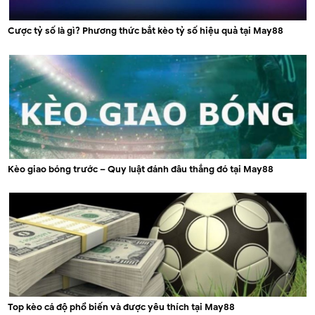
Cược tỷ số là gì? Phương thức bắt kèo tỷ số hiệu quả tại May88
Kèo giao bóng trước – Quy luật đánh đâu thắng đó tại May88
Top kèo cá độ phổ biến và được yêu thích tại May88