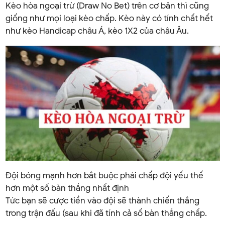
Kèo hòa ngoại trừ (Draw No Bet) trên cơ bản thì cũng
giống như mọi loại kèo chấp. Kèo này có tính chất hết
như kèo Handicap châu Á, kèo 1X2 của châu Âu.
Đội bóng mạnh hơn bắt buộc phải chấp đội yếu thế
hơn một số bàn thắng nhất định
Tức bạn sẽ cược tiền vào đội sẽ thành chiến thắng
trong trận đấu (sau khi đã tính cả số bàn thắng chấp.