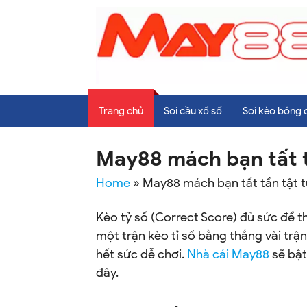
Trang chủ
Soi cầu xổ số
Soi kèo bóng 
May88 mách bạn tất tầ
Home
»
May88 mách bạn tất tần tật từ
Kèo tỷ số (Correct Score) đủ sức để t
một trận kèo tỉ số bằng thắng vài trậ
hết sức dễ chơi.
Nhà cái May88
sẽ bật
đây.