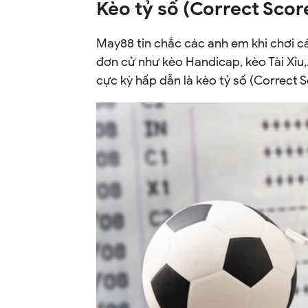
Kèo tỷ số (Correct Score
May88 tin chắc các anh em khi chơi cá
đơn cử như kèo Handicap, kèo Tài Xỉu,
cực kỳ hấp dẫn là kèo tỷ số (Correct S