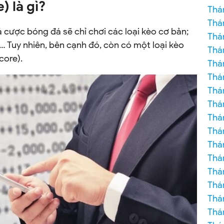
) là gì?
Thá
Thá
 cược bóng đá sẽ chỉ chơi các loại kèo cơ bản;
Thá
… Tuy nhiên, bên cạnh đó, còn có một loại kèo
Thá
core).
Thá
Thá
Thá
Thá
Thá
Thá
Thá
Thá
Thá
Thá
Thá
Thá