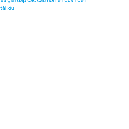
88 giải đáp các câu hỏi liên quan đến
tài xỉu