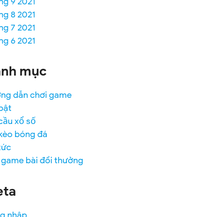
ng 9 2021
ng 8 2021
ng 7 2021
ng 6 2021
nh mục
́ng dẫn chơi game
bật
cầu xổ số
kèo bóng đá
tức
 game bài đổi thưởng
ta
g nhập