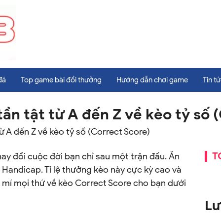
đá
Top game bài đổi thưởng
Hướng dẫn chơi game
Tin t
n tật từ A đến Z về kèo tỷ số 
 A đến Z về kèo tỷ số (Correct Score)
T
hay đổi cuộc đời bạn chỉ sau một trận đấu. Ăn
n Handicap. Tỉ lệ thưởng kèo này cực kỳ cao và
 mí mọi thứ về kèo Correct Score cho bạn dưới
Lư