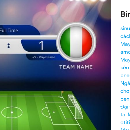
Bì
sin
cách
May
amox
May
kèo 
pne
Ngâ
chơi
peni
Đại
tại
oti