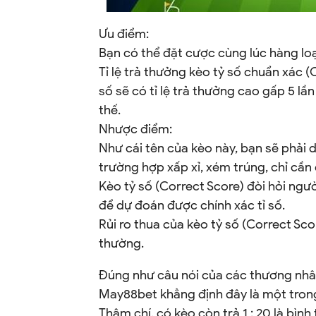
Ưu điểm:
Bạn có thể đặt cược cùng lúc hàng loạ
Tỉ lệ trả thưởng kèo tỷ số chuẩn xác (
số sẽ có tỉ lệ trả thưởng cao gấp 5 lầ
thế.
Nhược điểm:
Như cái tên của kèo này, bạn sẽ phải 
trường hợp xấp xỉ, xém trúng, chỉ cần 
Kèo tỷ số (Correct Score) đòi hỏi ngườ
để dự đoán được chính xác tỉ số.
Rủi ro thua của kèo tỷ số (Correct Sc
thường.
Đúng như câu nói của các thương nhân:
May88bet khẳng định đây là một trong
Thậm chí, có kèo còn trả 1 : 20 là bìn