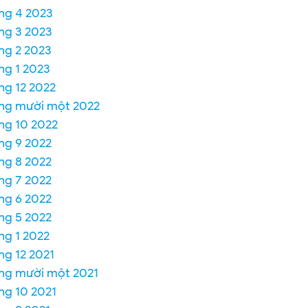
ng 4 2023
ng 3 2023
ng 2 2023
ng 1 2023
ng 12 2022
ng mười một 2022
ng 10 2022
ng 9 2022
ng 8 2022
ng 7 2022
ng 6 2022
ng 5 2022
ng 1 2022
ng 12 2021
ng mười một 2021
ng 10 2021