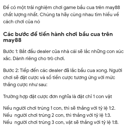
Để có một trải nghiệm chơi game bầu cua trên may88
chất lượng nhất. Chúng ta hãy cùng nhau tìm hiểu về
cách chơi của nó
Các bước để tiến hành chơi bầu cua trên
may88
Bước 1: Bắt đầu dealer của nhà cái sẽ lắc những con xúc
xắc. Dành riêng cho trò chơi.
Bước 2: Tiếp đến các dealer đã lắc bầu cua xong. Người
chơi sẽ đặt cược và số tiền cược tương ứng với mức
thắng cược như sau:
Trường hợp đặt cược đơn nghĩa là đặt chỉ 1 con vật
Nếu người chơi trúng 1 con, thì sẽ thắng với tỷ lệ 1:2.
Nếu người chơi trúng 2 con, thì thắng với tỷ lệ 1:3.
Nếu người chơi trúng 3 con, vật sẽ thắng với tỷ lệ 1:8.