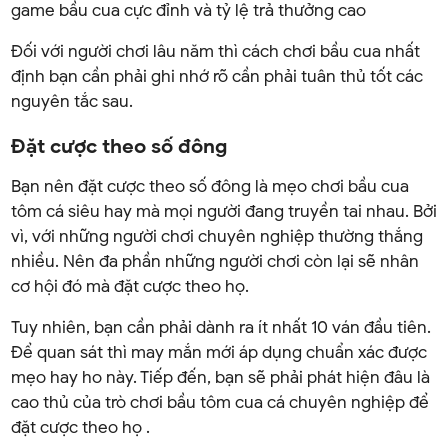
game bầu cua cực đỉnh và tỷ lệ trả thưởng cao
Đối với người chơi lâu năm thì cách chơi bầu cua nhất
định bạn cần phải ghi nhớ rõ cần phải tuân thủ tốt các
nguyên tắc sau.
Đặt cược theo số đông
Bạn nên đặt cược theo số đông là mẹo chơi bầu cua
tôm cá siêu hay mà mọi người đang truyền tai nhau. Bởi
vì, với những người chơi chuyên nghiệp thường thắng
nhiều. Nên đa phần những người chơi còn lại sẽ nhân
cơ hội đó mà đặt cược theo họ.
Tuy nhiên, bạn cần phải dành ra ít nhất 10 ván đầu tiên.
Để quan sát thì may mắn mới áp dụng chuẩn xác được
mẹo hay ho này. Tiếp đến, bạn sẽ phải phát hiện đâu là
cao thủ của trò chơi bầu tôm cua cá chuyên nghiệp để
đặt cược theo họ .