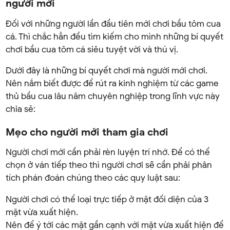
người mới
Đối với những người lần đầu tiên mới chơi bầu tôm cua
cá. Thì chắc hẳn đều tìm kiếm cho mình những bí quyết
chơi bầu cua tôm cá siêu tuyệt vời và thú vị.
Dưới đây là những bí quyết chơi mà người mới chơi.
Nên nắm biết được để rút ra kinh nghiệm từ các game
thủ bầu cua lâu năm chuyên nghiệp trong lĩnh vực này
chia sẻ:
Mẹo cho người mới tham gia chơi
Người chơi mới cần phải rèn luyện trí nhớ. Để có thể
chọn ở ván tiếp theo thì người chơi sẽ cần phải phân
tích phán đoán chúng theo các quy luật sau:
Người chơi có thể loại trực tiếp ở mặt đối diện của 3
mặt vừa xuất hiện.
Nên để ý tới các mặt gần cạnh với mặt vừa xuất hiện để