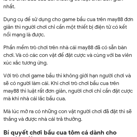
nhất.
Dụng cụ để sử dụng cho game bầu cua trên may88 đơn
giản thì người chơi chỉ cần một thiết bị điện tử có kết
nối mạng là được.
Phần mềm trò chơi trên nhà cái may88 đã có sẵn bàn
chơi. Và có các con vật để đặt cược và cùng với ba viên
xúc xắc tương ứng.
Với trò chơi game bầu thì không giới hạn người chơi và
sẽ có người làm cái. Khi chơi trò chơi bầu cua trên
may88 thì luật rất đơn giản, người chơi chỉ cần đặt cược
mà khi nhà cái lắc bầu cua.
Mà lúc mở ra có những con vật người chơi đã đặt thì sẽ
thắng và được nhà cái trả thưởng.
Bí quyết chơi bầu cua tôm cá dành cho