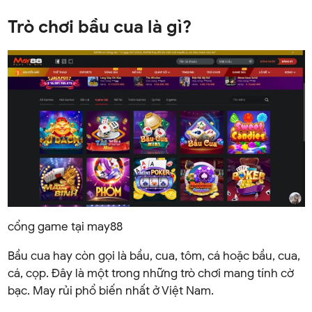
Trò chơi bầu cua là gì?
cổng game tại may88
Bầu cua hay còn gọi là bầu, cua, tôm, cá hoặc bầu, cua,
cá, cọp. Đây là một trong những trò chơi mang tính cờ
bạc. May rủi phổ biến nhất ở Việt Nam.