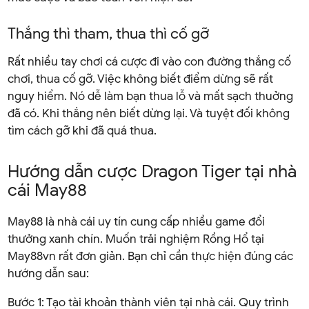
Thắng thì tham, thua thì cố gỡ
Rất nhiều tay chơi cá cược đi vào con đường thắng cố
chơi, thua cố gỡ. Việc không biết điểm dừng sẽ rất
nguy hiểm. Nó dễ làm bạn thua lỗ và mất sạch thuởng
đã có. Khi thắng nên biết dừng lại. Và tuyệt đối không
tìm cách gỡ khi đã quá thua.
Hướng dẫn cược Dragon Tiger tại nhà
cái May88
May88 là nhà cái uy tín cung cấp nhiều game đổi
thưởng xanh chín. Muốn trải nghiệm Rồng Hổ tại
May88vn rất đơn giản. Bạn chỉ cần thực hiện đúng các
hướng dẫn sau:
Bước 1: Tạo tài khoản thành viên tại nhà cái. Quy trình