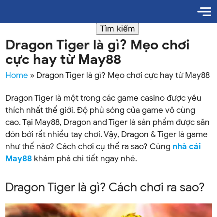
Tìm
kiếm
cho:
Dragon Tiger là gì? Mẹo chơi
cực hay từ May88
Home
»
Dragon Tiger là gì? Mẹo chơi cực hay từ May88
Dragon Tiger là một trong các game casino được yêu
thích nhất thế giới. Độ phủ sóng của game vô cùng
cao. Tại May88, Dragon and Tiger là sản phẩm được săn
đón bởi rất nhiều tay chơi. Vậy, Dragon & Tiger là game
như thế nào? Cách chơi cụ thể ra sao? Cùng
nhà cái
May88
khám phá chi tiết ngay nhé.
Dragon Tiger là gì? Cách chơi ra sao?