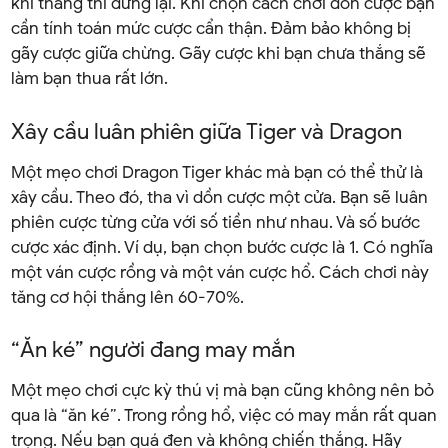
khi thắng thì dừng lại. Khi chọn cách chơi dồn cược bạn
cần tính toán mức cược cẩn thận. Đảm bảo không bị
gãy cược giữa chừng. Gãy cược khi bạn chưa thắng sẽ
làm bạn thua rất lớn.
Xây cầu luân phiên giữa Tiger và Dragon
Một mẹo chơi Dragon Tiger khác mà bạn có thể thử là
xây cầu. Theo đó, tha vì dồn cược một cửa. Bạn sẽ luân
phiên cược từng cửa với số tiền như nhau. Và số bước
cược xác định. Ví dụ, bạn chọn bước cược là 1. Có nghĩa
một ván cược rồng và một ván cược hổ. Cách chơi này
tăng cơ hội thắng lên 60-70%.
“Ăn ké” người đang may mắn
Một mẹo chơi cực kỳ thú vị mà bạn cũng không nên bỏ
qua là “ăn ké”. Trong rồng hổ, việc có may mắn rất quan
trọng. Nếu bạn quá đen và không chiến thắng. Hãy