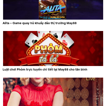
Alita – Game quay hũ khuấy đảo thị trường May88
Luật chơi Phỏm trực tuyến chi tiết tại May88 cho tân binh