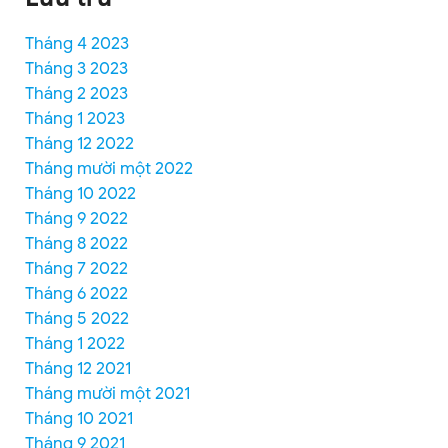
Tháng 4 2023
Tháng 3 2023
Tháng 2 2023
Tháng 1 2023
Tháng 12 2022
Tháng mười một 2022
Tháng 10 2022
Tháng 9 2022
Tháng 8 2022
Tháng 7 2022
Tháng 6 2022
Tháng 5 2022
Tháng 1 2022
Tháng 12 2021
Tháng mười một 2021
Tháng 10 2021
Tháng 9 2021