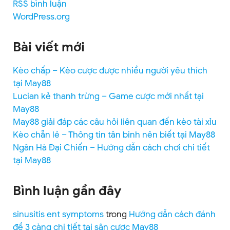
RSS bình luận
WordPress.org
Bài viết mới
Kèo chấp – Kèo cược được nhiều người yêu thích
tại May88
Lucian kẻ thanh trừng – Game cược mới nhất tại
May88
May88 giải đáp các câu hỏi liên quan đến kèo tài xỉu
Kèo chẵn lẻ – Thông tin tân binh nên biết tại May88
Ngân Hà Đại Chiến – Hướng dẫn cách chơi chi tiết
tại May88
Bình luận gần đây
sinusitis ent symptoms
trong
Hướng dẫn cách đánh
đề 3 càng chi tiết tại sân cược May88