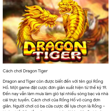
Cách chơi Dragon Tiger
Dragon and Tiger còn được biết đến với tên gọi Rồng
Hổ. Một game đặt cược đơn giản xuất hiện từ thế kỷ 19.
Đến nay vẫn làm mưa làm gió tại nhiều sòng bạc và nhà
cái trực tuyến. Cách chơi của Rồng Hổ vô cùng đơn
giản. Người chơi có ba cửa cược để lựa chọn là Rồng –