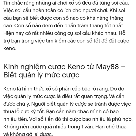
Tin chắc rằng những ai chơi xổ số đều đã từng soi cầu.
Việc soi cầu hoàn toàn có ích cho người chơi. Khi soi
cầu bạn sẽ biết được con số nào có khả năng thắng
cao. Con số nào đem đến phần trăm thắng tốt nhất.
Hiện nay có rất nhiều công cụ soi cầu khác nhau. Hỗ
trợ bạn trong việc tìm kiếm các con số tốt để đặt cược
keno.
Kinh nghiệm cược Keno từ May88 –
Biết quản lý mức cược
Keno là hình thức xổ số phân cấp bậc rõ ràng. Do đó
việc quản lý mức cược là điều rất quan trọng. Và cần
được chú ý. Người biết quản lý cược sẽ tránh được việc
thua lỗ cực kỳ tốt. Bạn cần nắm chắc mình có bao
nhiêu tiền. Với số tiền đó thì cược bao nhiêu là phù hợp.
Không nên cược quá nhiều trong 1 ván. Hạn chế thua
và không gỡ lại được.