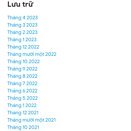
Lưu trữ
Tháng 4 2023
Tháng 3 2023
Tháng 2 2023
Tháng 1 2023
Tháng 12 2022
Tháng mười một 2022
Tháng 10 2022
Tháng 9 2022
Tháng 8 2022
Tháng 7 2022
Tháng 6 2022
Tháng 5 2022
Tháng 1 2022
Tháng 12 2021
Tháng mười một 2021
Tháng 10 2021