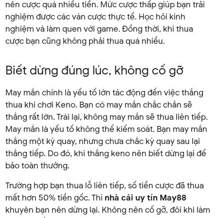
nên cược quá nhiều tiền. Mức cược thấp giúp bạn trải
nghiệm được các ván cược thực tế. Học hỏi kinh
nghiệm và làm quen với game. Đồng thời, khi thua
cược bạn cũng không phải thua quá nhiều.
Biết dừng đúng lúc, không cố gỡ
May mắn chính là yếu tố lớn tác động đến việc thắng
thua khi chơi Keno. Bạn có may mắn chắc chắn sẽ
thắng rất lớn. Trái lại, không may mắn sẽ thua liên tiếp.
May mắn là yếu tố không thể kiểm soát. Bạn may mắn
thắng một kỳ quay, nhưng chưa chắc kỳ quay sau lại
thắng tiếp. Do đó, khi thắng keno nên biết dừng lại để
bảo toàn thưởng.
Trường hợp bạn thua lỗ liên tiếp, số tiền cược đã thua
mất hơn 50% tiền gốc. Thì
nhà cái uy tín May88
khuyên bạn nên dừng lại. Không nên cố gỡ, đôi khi làm