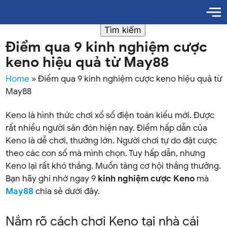
Tìm
kiếm
cho:
Điểm qua 9 kinh nghiệm cược
keno hiệu quả từ May88
Home
»
Điểm qua 9 kinh nghiệm cược keno hiệu quả từ
May88
Keno là hình thức chơi xổ số điện toán kiểu mới. Được
rất nhiều người săn đón hiện nay. Điểm hấp dẫn của
Keno là dễ chơi, thưởng lớn. Người chơi tự do đặt cược
theo các con số mà mình chọn. Tuy hấp dẫn, nhưng
Keno lại rất khó thắng. Muốn tăng cơ hội thắng thưởng.
Bạn hãy ghi nhớ ngay 9
kinh nghiệm cược Keno
mà
May88
chia sẻ dưới đây.
Nắm rõ cách chơi Keno tại nhà cái