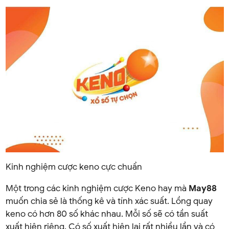
Kinh nghiệm cược keno cực chuẩn
Một trong các kinh nghiệm cược Keno hay mà
May88
muốn chia sẻ là thống kê và tính xác suất. Lồng quay
keno có hơn 80 số khác nhau. Mỗi số sẽ có tần suất
xuất hiện riêng. Có số xuất hiện lại rất nhiều lần và có