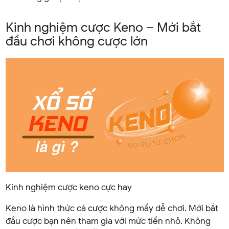
Kinh nghiệm cược Keno – Mới bắt
đầu chơi không cược lớn
Kinh nghiệm cược keno cực hay
Keno là hình thức cá cược không mấy dễ chơi. Mới bắt
đầu cược bạn nên tham gia với mức tiền nhỏ. Không