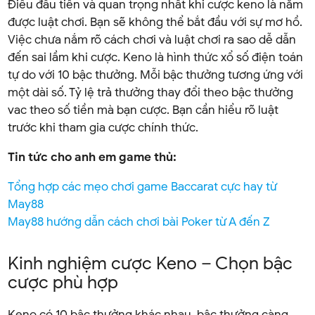
Điều đầu tiên và quan trọng nhất khi cược keno là nắm
được luật chơi. Bạn sẽ không thể bắt đầu với sự mơ hồ.
Việc chưa nắm rõ cách chơi và luật chơi ra sao dễ dẫn
đến sai lầm khi cược. Keno là hình thức xổ số điện toán
tự do với 10 bậc thưởng. Mỗi bậc thưởng tương ứng với
một dài số. Tỷ lệ trả thưởng thay đổi theo bậc thưởng
vac theo số tiền mà bạn cược. Bạn cần hiểu rõ luật
trước khi tham gia cược chính thức.
Tin tức cho anh em game thủ:
Tổng hợp các mẹo chơi game Baccarat cực hay từ
May88
May88 hướng dẫn cách chơi bài Poker từ A đến Z
Kinh nghiệm cược Keno – Chọn bậc
cược phù hợp
Keno có 10 bậc thưởng khác nhau, bậc thưởng càng