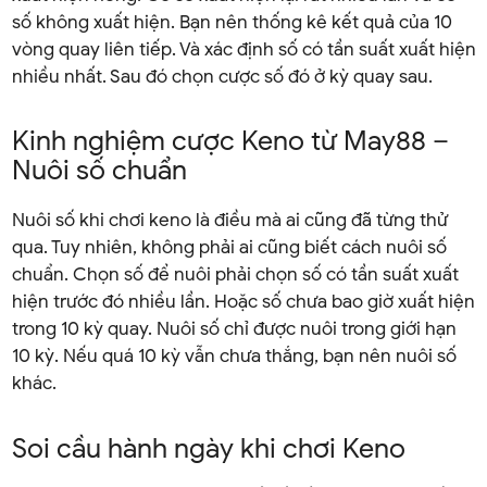
số không xuất hiện. Bạn nên thống kê kết quả của 10
vòng quay liên tiếp. Và xác định số có tần suất xuất hiện
nhiều nhất. Sau đó chọn cược số đó ở kỳ quay sau.
Kinh nghiệm cược Keno từ May88 –
Nuôi số chuẩn
Nuôi số khi chơi keno là điều mà ai cũng đã từng thử
qua. Tuy nhiên, không phải ai cũng biết cách nuôi số
chuẩn. Chọn số để nuôi phải chọn số có tần suất xuất
hiện trước đó nhiều lần. Hoặc số chưa bao giờ xuất hiện
trong 10 kỳ quay. Nuôi số chỉ được nuôi trong giới hạn
10 kỳ. Nếu quá 10 kỳ vẫn chưa thắng, bạn nên nuôi số
khác.
Soi cầu hành ngày khi chơi Keno