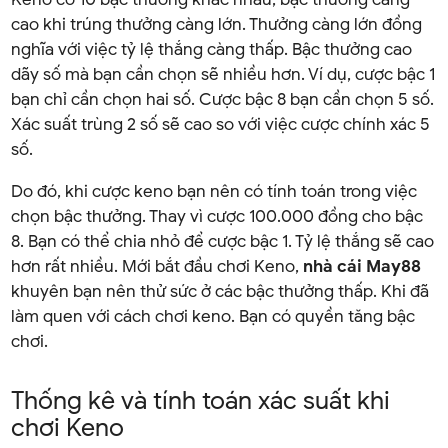
cao khi trúng thưởng càng lớn. Thưởng càng lớn đồng
nghĩa với việc tỷ lệ thắng càng thấp. Bậc thưởng cao
dãy số mà bạn cần chọn sẽ nhiều hơn. Ví dụ, cược bậc 1
bạn chỉ cần chọn hai số. Cược bậc 8 bạn cần chọn 5 số.
Xác suất trùng 2 số sẽ cao so với việc cược chính xác 5
số.
Do đó, khi cược keno bạn nên có tính toán trong việc
chọn bậc thưởng. Thay vì cược 100.000 đồng cho bậc
8. Bạn có thể chia nhỏ để cược bậc 1. Tỷ lệ thắng sẽ cao
hơn rất nhiều. Mới bắt đầu chơi Keno,
nhà cái May88
khuyên bạn nên thử sức ở các bậc thưởng thấp. Khi đã
làm quen với cách chơi keno. Bạn có quyền tăng bậc
chơi.
Thống kê và tính toán xác suất khi
chơi Keno