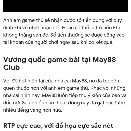
Anh em game thủ sẽ nhận được số tiền đúng với quy
định khi về nhất hoặc nhì. Hoặc có thể bị trừ tiền khi
không thắng ván đó. Số tiền thưởng sẽ được cộng vào
tài khoản của người chơi ngay sau khi có kết quả.
Vương quốc game bài tại May88
Club
Với độ hot hiện tại của nhà cái May88, nó đã trở nên
quen thuộc hơn với anh em game thủ. Khác với những
nhà cái hiện nay, May88 luôn tiếp thu ý kiến của bạn và
đổi mới. Sau nhiều năm hoạt động nay đã gặt hái được
nhiều tiếng vang hơn nữa.
RTP cực cao, với đồ họa cực sắc nét