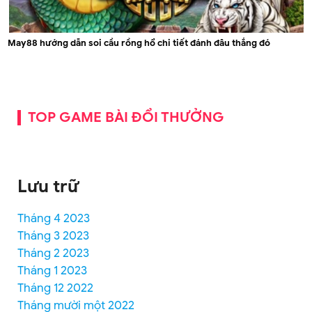
May88 hướng dẫn soi cầu rồng hổ chi tiết đánh đâu thắng đó
TOP GAME BÀI ĐỔI THƯỞNG
Lưu trữ
Tháng 4 2023
Tháng 3 2023
Tháng 2 2023
Tháng 1 2023
Tháng 12 2022
Tháng mười một 2022