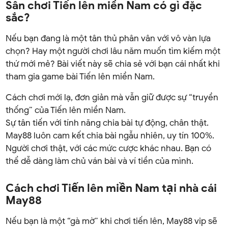
Sân chơi Tiến lên miền Nam có gì đặc
sắc?
Nếu bạn đang là một tân thủ phân vân với vô vàn lựa
chọn? Hay một người chơi lâu năm muốn tìm kiếm một
thứ mới mẻ? Bài viết này sẽ chia sẻ với bạn cái nhất khi
tham gia game bài Tiến lên miền Nam.
Cách chơi mới lạ, đơn giản mà vẫn giữ được sự “truyền
thống” của Tiến lên miền Nam.
Sự tân tiến với tính năng chia bài tự động, chân thật.
May88 luôn cam kết chia bài ngẫu nhiên, uy tín 100%.
Người chơi thật, với các mức cược khác nhau. Bạn có
thể dễ dàng làm chủ ván bài và ví tiền của mình.
Cách chơi Tiến lên miền Nam tại nhà cái
May88
Nếu bạn là một “gà mờ” khi chơi tiến lên, May88 vip sẽ