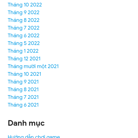
Tháng 10 2022
Tháng 9 2022
Tháng 8 2022
Tháng 7 2022
Tháng 6 2022
Tháng 5 2022
Tháng 1 2022
Tháng 12 2021
Tháng mười một 2021
Tháng 10 2021
Tháng 9 2021
Tháng 8 2021
Tháng 7 2021
Tháng 6 2021
Danh mục
Hướng dẫn chơi game