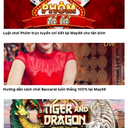
Luật chơi Phỏm trực tuyến chi tiết tại May88 cho tân binh
Hướng dẫn cách chơi Baccarat luôn thắng 100% tại May88