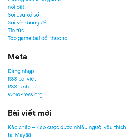
nổi bật
Soi cầu xổ số
Soi kèo bóng đá
Tin tức
Top game bài đổi thưởng
Meta
Đăng nhập
RSS bài viết
RSS bình luận
WordPress.org
Bài viết mới
Kèo chấp – Kèo cược được nhiều người yêu thích
tại May88