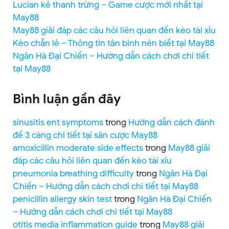
Lucian kẻ thanh trừng – Game cược mới nhất tại
May88
May88 giải đáp các câu hỏi liên quan đến kèo tài xỉu
Kèo chẵn lẻ – Thông tin tân binh nên biết tại May88
Ngân Hà Đại Chiến – Hướng dẫn cách chơi chi tiết
tại May88
Bình luận gần đây
sinusitis ent symptoms
trong
Hướng dẫn cách đánh
đề 3 càng chi tiết tại sân cược May88
amoxicillin moderate side effects
trong
May88 giải
đáp các câu hỏi liên quan đến kèo tài xỉu
pneumonia breathing difficulty
trong
Ngân Hà Đại
Chiến – Hướng dẫn cách chơi chi tiết tại May88
penicillin allergy skin test
trong
Ngân Hà Đại Chiến
– Hướng dẫn cách chơi chi tiết tại May88
otitis media inflammation guide
trong
May88 giải