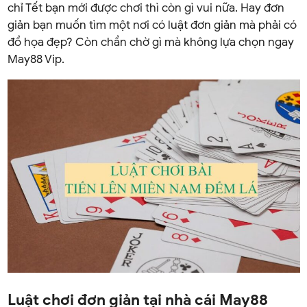
chỉ Tết bạn mới được chơi thì còn gì vui nữa. Hay đơn
giản bạn muốn tìm một nơi có luật đơn giản mà phải có
đồ họa đẹp? Còn chần chờ gì mà không lựa chọn ngay
May88 Vip.
Luật chơi đơn giản tại nhà cái May88