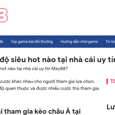
đá
Top game bài đổi thưởng
Hướng dẫn chơi game
Tin t
độ siêu hot nào tại nhà cái uy 
hot nào tại nhà cái uy tín May88?
T
 cược khác nhau cho người tham gia lựa chọn.
á độ quen thuộc và được nhiều cược thủ tham gia
Lư
 tham gia kèo châu Á tại