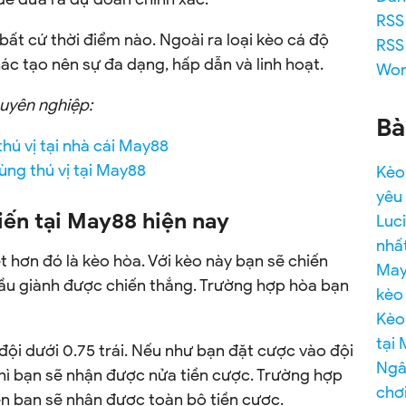
RSS 
ất cứ thời điểm nào. Ngoài ra loại kèo cá độ
RSS
ác tạo nên sự đa dạng, hấp dẫn và linh hoạt.
Wor
huyên nghiệp:
Bà
hú vị tại nhà cái May88
ùng thú vị tại May88
Kèo
yêu
iến tại May88 hiện nay
Luc
nhấ
 hơn đó là kèo hòa. Với kèo này bạn sẽ chiến
May
ầu giành được chiến thắng. Trường hợp hòa bạn
kèo 
Kèo 
tại
 đội dưới 0.75 trái. Nếu như bạn đặt cược vào đội
Ngâ
thì bạn sẽ nhận được nửa tiền cược. Trường hợp
chơi
lên bạn sẽ nhận được toàn bộ tiền cược.