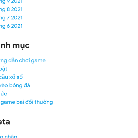
ng 9 2021
ng 8 2021
ng 7 2021
ng 6 2021
nh mục
́ng dẫn chơi game
bật
cầu xổ số
kèo bóng đá
tức
 game bài đổi thưởng
ta
g nhập