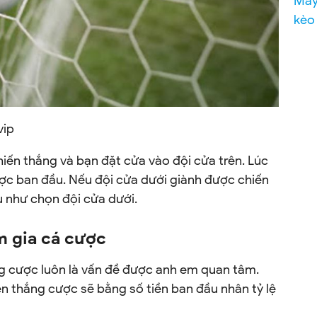
May
kèo 
vip
iến thắng và bạn đặt cửa vào đội cửa trên. Lúc
ợc ban đầu. Nếu đội cửa dưới giành được chiến
u như chọn đội cửa dưới.
am gia cá cược
ắng cược luôn là vấn đề được anh em quan tâm.
iền thắng cược sẽ bằng số tiền ban đầu nhân tỷ lệ