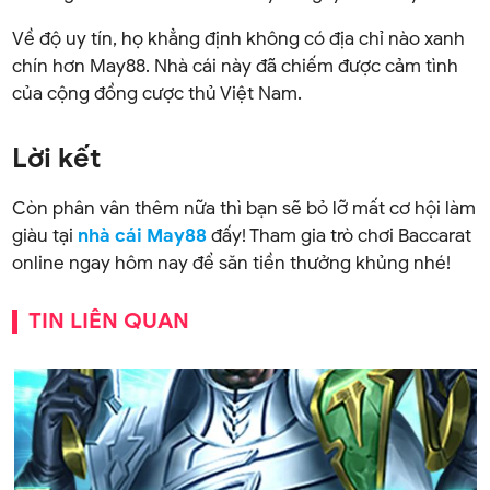
Về độ uy tín, họ khẳng định không có địa chỉ nào xanh
chín hơn May88. Nhà cái này đã chiếm được cảm tình
của cộng đồng cược thủ Việt Nam.
Lời kết
Còn phân vân thêm nữa thì bạn sẽ bỏ lỡ mất cơ hội làm
giàu tại
nhà cái May88
đấy! Tham gia trò chơi Baccarat
online ngay hôm nay để săn tiền thưởng khủng nhé!
TIN LIÊN QUAN