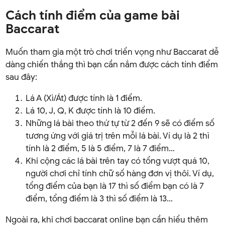
Cách tính điểm của game bài
Baccarat
Muốn tham gia một trò chơi triển vọng như Baccarat dễ
dàng chiến thắng thì bạn cần nắm được cách tính điểm
sau đây:
Lá A (Xì/Át) được tính là 1 điểm.
Lá 10, J, Q, K được tính là 10 điểm.
Những lá bài theo thứ tự từ 2 đến 9 sẽ có điểm số
tương ứng với giá trị trên mỗi lá bài. Ví dụ là 2 thì
tính là 2 điểm, 5 là 5 điểm, 7 là 7 điểm…
Khi cộng các lá bài trên tay có tổng vượt quá 10,
người chơi chỉ tính chữ số hàng đơn vị thôi. Ví dụ,
tổng điểm của bạn là 17 thì số điểm bạn có là 7
điểm, tổng điểm là 3 thì số điểm là 13…
Ngoài ra, khi chơi baccarat online bạn cần hiểu thêm