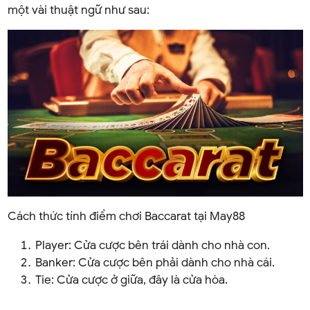
một vài thuật ngữ như sau:
Cách thức tính điểm chơi Baccarat tại May88
Player: Cửa cược bên trái dành cho nhà con.
Banker: Cửa cược bên phải dành cho nhà cái.
Tie: Cửa cược ở giữa, đây là cửa hòa.