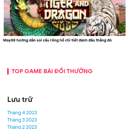
May88 hướng dẫn soi cầu rồng hổ chi tiết đánh đâu thắng đó
TOP GAME BÀI ĐỔI THƯỞNG
Lưu trữ
Tháng 4 2023
Tháng 3 2023
Tháng 2 2023