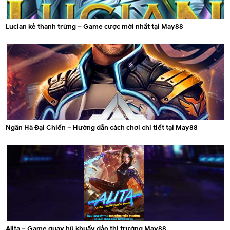
Lucian kẻ thanh trừng – Game cược mới nhất tại May88
Ngân Hà Đại Chiến – Hướng dẫn cách chơi chi tiết tại May88
Alita – Game quay hũ khuấy đảo thị trường May88