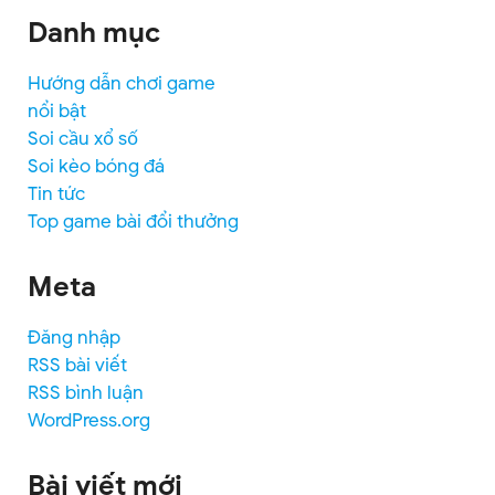
Danh mục
Hướng dẫn chơi game
nổi bật
Soi cầu xổ số
Soi kèo bóng đá
Tin tức
Top game bài đổi thưởng
Meta
Đăng nhập
RSS bài viết
RSS bình luận
WordPress.org
Bài viết mới