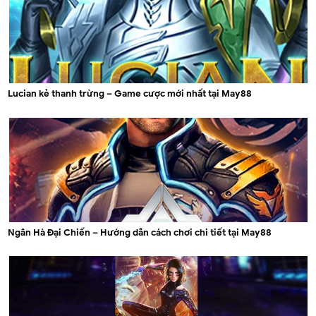
Lucian kẻ thanh trừng – Game cược mới nhất tại May88
Ngân Hà Đại Chiến – Hướng dẫn cách chơi chi tiết tại May88