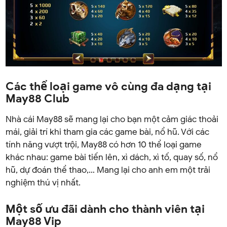
Các thể loại game vô cùng đa dạng tại
May88 Club
Nhà cái May88 sẽ mang lại cho bạn một cảm giác thoải
mái, giải trí khi tham gia các game bài, nổ hũ. Với các
tính năng vượt trội, May88 có hơn 10 thể loại game
khác nhau: game bài tiến lên, xì dách, xì tố, quay số, nổ
hũ, dự đoán thể thao,… Mang lại cho anh em một trải
nghiệm thú vị nhất.
Một số ưu đãi dành cho thành viên tại
May88 Vip