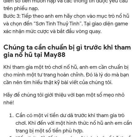
điền số tiền muốn nạp và các thông tin được yêu cầu
trên phiếu nạp.
Bước 3: Tiếp theo anh em hãy chọn vào mục trò nổ hũ
và chọn đến “Sơn Tinh Thuỷ Tinh”. Tại giao diện game
xác nhận mức cược và bắt đầu vòng quay.
Chúng ta cần chuẩn bị gì trước khi tham
gia nổ hũ tại May88
Khi tham gia một trò chơi nổ hũ, anh em cần chuẩn bị
cho mình một tư trang hoàn chỉnh. Đó là lý do mà bạn
cần nên tìm hiểu thật kỹ bài viết của chúng tôi.
Hãy để chúng tôi giới thiệu với bạn một số mẹo nhỏ
nhé!
Cần có một ví tiền dư dả trước khi tham gia trò
chơi. Khi đến với một hình thức nổ hũ anh em cần
trang bị một số tiền phù hợp.