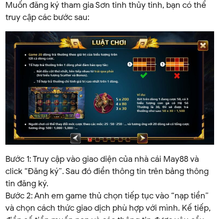
Muốn đăng ký tham gia Sơn tinh thủy tinh, bạn có thể
truy cập các bước sau:
Bước 1: Truy cập vào giao diện của nhà cái May88 và
click “Đăng ký”. Sau đó điền thông tin trên bảng thông
tin đăng ký.
Bước 2: Anh em game thủ chọn tiếp tục vào “nạp tiền”
và chọn cách thức giao dịch phù hợp với mình. Kế tiếp,