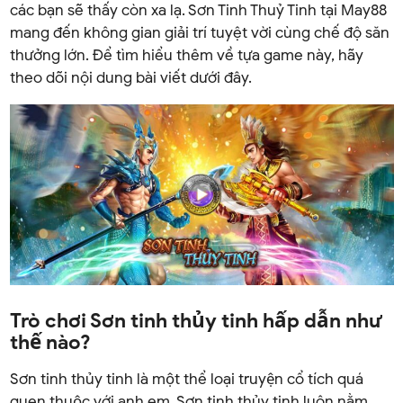
các bạn sẽ thấy còn xa lạ. Sơn Tinh Thuỷ Tinh tại May88
mang đến không gian giải trí tuyệt vời cùng chế độ săn
thưởng lớn. Để tìm hiểu thêm về tựa game này, hãy
theo dõi nội dung bài viết dưới đây.
Trò chơi Sơn tinh thủy tinh hấp dẫn như
thế nào?
Sơn tinh thủy tinh là một thể loại truyện cổ tích quá
quen thuộc với anh em. Sơn tinh thủy tinh luôn nằm