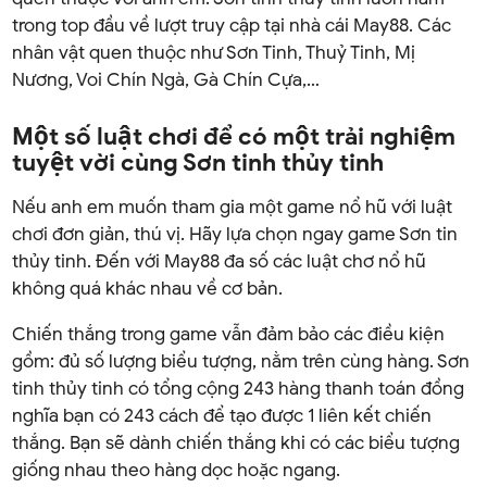
trong top đầu về lượt truy cập tại nhà cái May88. Các
nhân vật quen thuộc như Sơn Tinh, Thuỷ Tinh, Mị
Nương, Voi Chín Ngà, Gà Chín Cựa,…
Một số luật chơi để có một trải nghiệm
tuyệt vời cùng Sơn tinh thủy tinh
Nếu anh em muốn tham gia một game nổ hũ với luật
chơi đơn giản, thú vị. Hãy lựa chọn ngay game Sơn tin
thủy tinh. Đến với May88 đa số các luật chơ nổ hũ
không quá khác nhau về cơ bản.
Chiến thắng trong game vẫn đảm bảo các điều kiện
gồm: đủ số lượng biểu tượng, nằm trên cùng hàng. Sơn
tinh thủy tinh có tổng cộng 243 hàng thanh toán đồng
nghĩa bạn có 243 cách để tạo được 1 liên kết chiến
thắng. Bạn sẽ dành chiến thắng khi có các biểu tượng
giống nhau theo hàng dọc hoặc ngang.