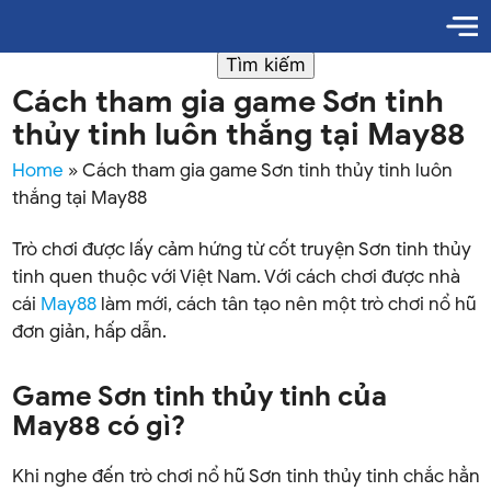
Tìm
kiếm
cho:
Cách tham gia game Sơn tinh
thủy tinh luôn thắng tại May88
Home
»
Cách tham gia game Sơn tinh thủy tinh luôn
thắng tại May88
Trò chơi được lấy cảm hứng từ cốt truyện Sơn tinh thủy
tinh quen thuộc với Việt Nam. Với cách chơi được nhà
cái
May88
làm mới, cách tân tạo nên một trò chơi nổ hũ
đơn giản, hấp dẫn.
Game Sơn tinh thủy tinh của
May88 có gì?
Khi nghe đến trò chơi nổ hũ Sơn tinh thủy tinh chắc hẳn