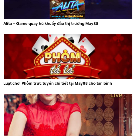
Alita – Game quay hũ khuấy đảo thị trường May88
Luật chơi Phỏm trực tuyến chi tiết tại May88 cho tân binh