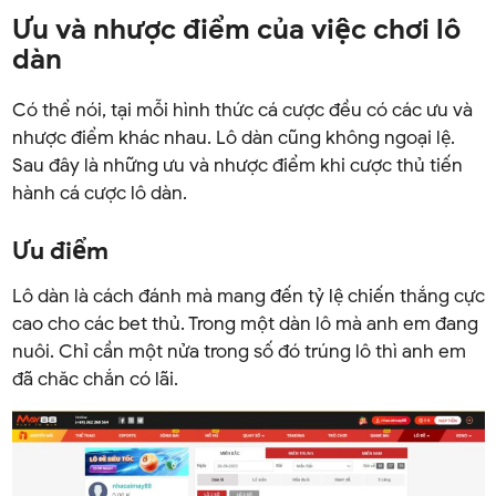
Ưu và nhược điểm của việc chơi lô
dàn
Có thể nói, tại mỗi hình thức cá cược đều có các ưu và
nhược điểm khác nhau. Lô dàn cũng không ngoại lệ.
Sau đây là những ưu và nhược điểm khi cược thủ tiến
hành cá cược lô dàn.
Ưu điểm
Lô dàn là cách đánh mà mang đến tỷ lệ chiến thắng cực
cao cho các bet thủ. Trong một dàn lô mà anh em đang
nuôi. Chỉ cần một nửa trong số đó trúng lô thì anh em
đã chăc chắn có lãi.