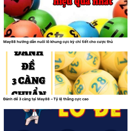
May88 hướng dẫn nuôi lô khung cực kỳ chi tiết cho cược thủ
Đánh đề 3 càng tại May88 – Tỷ lệ thắng cực cao