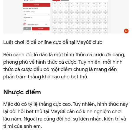
Luật chơi lô đề online cực dễ tại May88 club
Bên cạnh đó, lô dàn là một hình thức cá cược đa dạng,
phong phú về hình thức cá cược. Tuy nhiên, mỗi hình
thức cá cược đều có một điểm chung là mang đến
phần trăm thắng khá cao cho bet thủ.
Nhược điểm
Mặc dù có tỷ lệ thắng cực cao. Tuy nhiên, hình thức này
lại đòi hỏi bet thủ tại May88 cần có kinh nghiệm chơi
lâu năm. Ngoài ra cũng đòi hỏi sự kiên nhẫn, kiên trì và
tỉ mỉ của anh em.