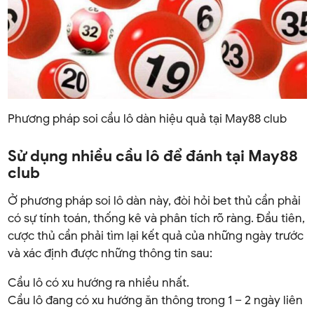
Phương pháp soi cầu lô dàn hiệu quả tại May88 club
Sử dụng nhiều cầu lô để đánh tại May88
club
Ở phương pháp soi lô dàn này, đòi hỏi bet thủ cần phải
có sự tính toán, thống kê và phân tích rõ ràng. Đầu tiên,
cược thủ cần phải tìm lại kết quả của những ngày trước
và xác định được những thông tin sau:
Cầu lô có xu hướng ra nhiều nhất.
Cầu lô đang có xu hướng ăn thông trong 1 – 2 ngày liên