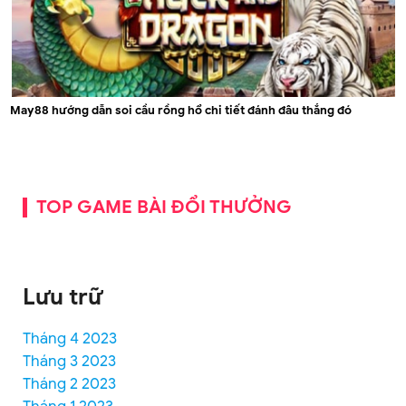
May88 hướng dẫn soi cầu rồng hổ chi tiết đánh đâu thắng đó
TOP GAME BÀI ĐỔI THƯỞNG
Lưu trữ
Tháng 4 2023
Tháng 3 2023
Tháng 2 2023