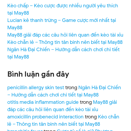
Kèo chấp – Kèo cược được nhiều người yêu thích
tại May88
Lucian kẻ thanh trừng – Game cược mới nhất tại
May88
May88 giải đáp các câu hỏi liên quan đến kèo tài xỉu
Kèo chẵn lẻ – Thông tin tân binh nên biết tại May88
Ngân Hà Đại Chiến – Hướng dẫn cách chơi chi tiết
tại May88
Bình luận gần đây
penicillin allergy skin test
trong
Ngân Hà Đại Chiến
– Hướng dẫn cách chơi chi tiết tại May88
otitis media inflammation guide
trong
May88 giải
đáp các câu hỏi liên quan đến kèo tài xỉu
amoxicillin probenecid interaction
trong
Kèo chẵn
lẻ – Thông tin tân binh nên biết tại May88