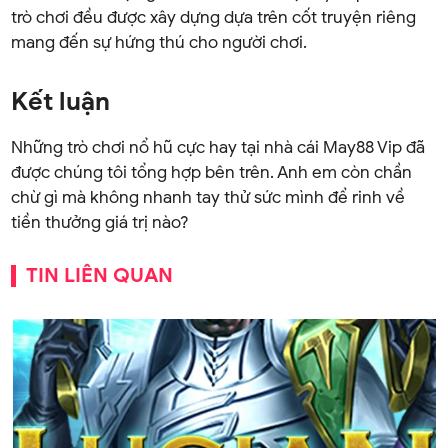
trò chơi đều được xây dựng dựa trên cốt truyện riêng
mang đến sự hứng thú cho người chơi.
Kết luận
Những trò chơi nổ hũ cực hay tại nhà cái May88 Vip đã
được chúng tôi tổng hợp bên trên. Anh em còn chần
chừ gì mà không nhanh tay thử sức mình để rinh về
tiền thưởng giá trị nào?
TIN LIÊN QUAN