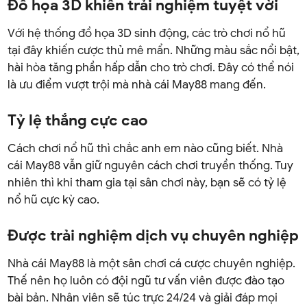
Đồ họa 3D khiến trải nghiệm tuyệt vời
Với hệ thống đồ họa 3D sinh động, các trò chơi nổ hũ
tại đây khiến cược thủ mê mẩn. Những màu sắc nổi bật,
hài hòa tăng phần hấp dẫn cho trò chơi. Đây có thể nói
là ưu điểm vượt trội mà nhà cái May88 mang đến.
Tỷ lệ thắng cực cao
Cách chơi nổ hũ thì chắc anh em nào cũng biết. Nhà
cái May88 vẫn giữ nguyên cách chơi truyền thống. Tuy
nhiên thì khi tham gia tại sân chơi này, bạn sẽ có tỷ lệ
nổ hũ cực kỳ cao.
Được trải nghiệm dịch vụ chuyên nghiệp
Nhà cái May88 là một sân chơi cá cược chuyên nghiệp.
Thế nên họ luôn có đội ngũ tư vấn viên được đào tạo
bài bản. Nhân viên sẽ túc trực 24/24 và giải đáp mọi