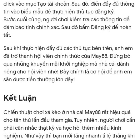
click vào mục Tạo tài khoản. Sau đó, điền đầy đủ thông
tin vào biểu mẫu để thực hiện thủ tục đăng ký.
Bước cuối cùng, người chơi kiểm tra các thông tin để
đảm bảo tính chính xác. Sau đó bấm Đăng ký để hoàn
tất.
Sau khi thực hiện đầy đủ các thủ tục bên trên, anh em
đã trở thành hội viên chính thức của May88. Đừng bỏ
qua những khuyến mãi khởi nghiệp mà nhà cái dành
riêng cho hội viên nhé! Đây chính là cơ hội để anh em
săn được tiền thưởng lớn đấy!
Kết Luận
Chiến thuật chơi xả kèo ở nhà cái May88 rất hiệu quả
cho tân thủ lần đầu tham gia. Tuy nhiên, người chơi cần
phải cân nhắc thật kỹ và học hỏi thêm nhiều kinh
nghiệm. Như vậy thì bạn mới tăng nhanh tỉ lệ thắng khi