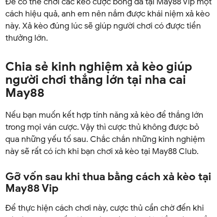
Để có thể chơi các kèo cược bóng đá tại May88 Vip một
cách hiệu quả, anh em nên nắm được khái niệm xả kèo
này. Xả kèo đúng lúc sẽ giúp người chơi có được tiền
thưởng lớn.
Chia sẻ kinh nghiệm xả kèo giúp
người chơi thắng lớn tại nha cai
May88
Nếu bạn muốn kết hợp tính năng xả kèo để thắng lớn
trong mọi ván cược. Vậy thì cược thủ không được bỏ
qua những yếu tố sau. Chắc chắn những kinh nghiệm
này sẽ rất có ích khi bạn chơi xả kèo tại May88 Club.
Gỡ vốn sau khi thua bằng cách xả kèo tại
May88 Vip
Để thực hiện cách chơi này, cược thủ cần chờ đến khi