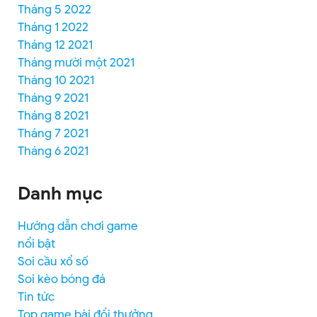
Tháng 5 2022
Tháng 1 2022
Tháng 12 2021
Tháng mười một 2021
Tháng 10 2021
Tháng 9 2021
Tháng 8 2021
Tháng 7 2021
Tháng 6 2021
Danh mục
Hướng dẫn chơi game
nổi bật
Soi cầu xổ số
Soi kèo bóng đá
Tin tức
Top game bài đổi thưởng