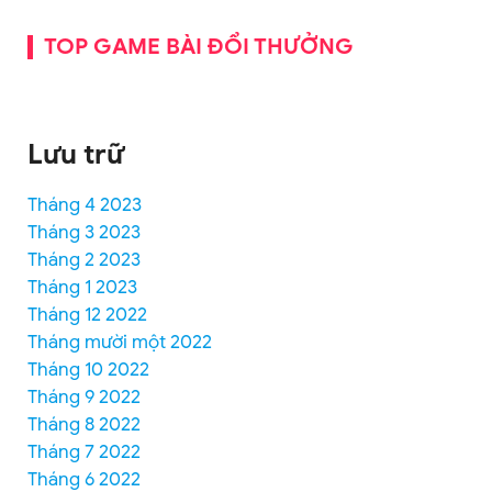
TOP GAME BÀI ĐỔI THƯỞNG
Lưu trữ
Tháng 4 2023
Tháng 3 2023
Tháng 2 2023
Tháng 1 2023
Tháng 12 2022
Tháng mười một 2022
Tháng 10 2022
Tháng 9 2022
Tháng 8 2022
Tháng 7 2022
Tháng 6 2022