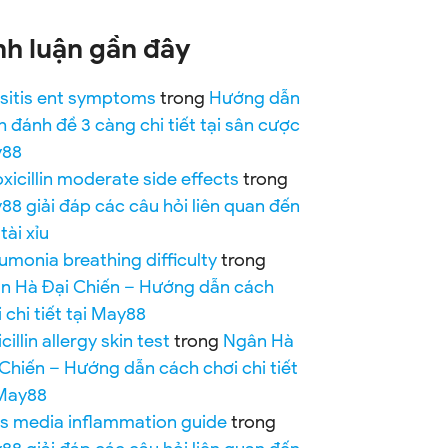
nh luận gần đây
usitis ent symptoms
trong
Hướng dẫn
 đánh đề 3 càng chi tiết tại sân cược
88
icillin moderate side effects
trong
88 giải đáp các câu hỏi liên quan đến
tài xỉu
umonia breathing difficulty
trong
n Hà Đại Chiến – Hướng dẫn cách
 chi tiết tại May88
cillin allergy skin test
trong
Ngân Hà
 Chiến – Hướng dẫn cách chơi chi tiết
 May88
tis media inflammation guide
trong