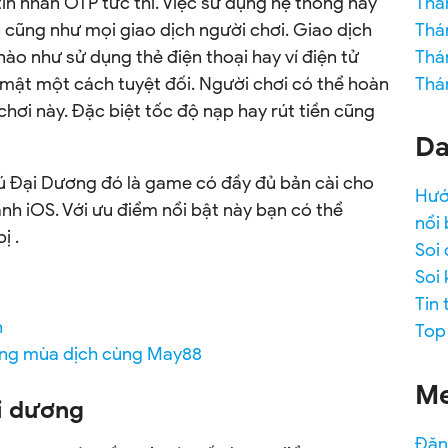
Thá
n nhắn OTP tức thì. Việc sử dụng hệ thống này
Thá
 cũng như mọi giao dịch người chơi. Giao dịch
Thá
nào như sử dụng thẻ điện thoại hay ví điện tử
Thá
mật một cách tuyệt đối. Người chơi có thể hoàn
chơi này. Đặc biệt tốc độ nạp hay rút tiền cũng
Da
ú Đại Dương đó là game có đầy đủ bản cài cho
Hươ
ành iOS. Với ưu điểm nổi bật này bạn có thể
nổi 
ị .
Soi 
Soi 
Tin 
n
Top
trong mùa dịch cùng May88
Me
i dương
Đăn