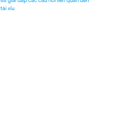
88 giải đáp các câu hỏi liên quan đến
tài xỉu