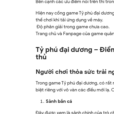
Bên cạnh các ưu điểm nói trên thì tr
Hiện nay cổng game Tỷ phú đại dương 
thể chơi khi tải ứng dụng về máy.
Độ phân giải trong game chưa cao.
Trang chủ và Fanpage của game quản 
Tỷ phú đại dương – Điể
thủ
Người chơi thỏa sức trải n
Trong game Tỷ phú đại dương, có rất 
biệt riêng với vô vàn các điều mới lạ
Sảnh bắn cá
Đây được xem là sảnh chính của trò ch