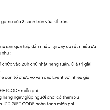
 game của 3 sảnh trên vừa kể trên.
me săn quà hấp dẫn nhất. Tại đây có rất nhiều ưu
 như :
 chức vào 20h chủ nhật hàng tuần. Giá trị giải
.
me còn tổ chức vô vàn các Event với nhiều giải
 GIFTCODE miễn phí
g hàng ngày giúp người chơi có thêm xu
hận 100 GIFT CODE hoàn toàn miễn phí