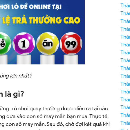
Thá
Thá
Thá
Thá
Thá
Thá
Thá
Thá
Thá
úng lớn nhất?
Thá
Thá
Thá
 là gì?
Thá
Thá
ng trò chơi quay thưởng được diễn ra tại các
Thá
ng dựa vào con số may mắn bạn mua. Thực tế,
Thá
g con số may mắn. Sau đó, chờ đợi kết quả khi