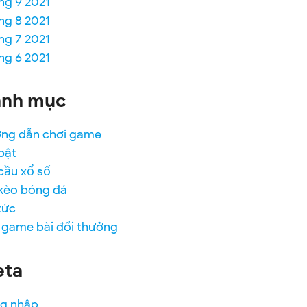
ng 9 2021
ng 8 2021
ng 7 2021
ng 6 2021
nh mục
́ng dẫn chơi game
bật
cầu xổ số
kèo bóng đá
tức
 game bài đổi thưởng
ta
g nhập