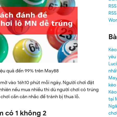
RSS 
RSS
Wor
Bà
Kèo
yêu
Luc
hiệu quả đến 99% trên May88
nhấ
May
 mở vào 16h10 phút mỗi ngày. Người chơi đặt
kèo 
nhiên nếu mua nhiều thì dù người chơi có trúng
Kèo 
 chơi cần cân nhắc để tránh bị thua lỗ.
tại
Ngâ
m có 1 không 2
chơi