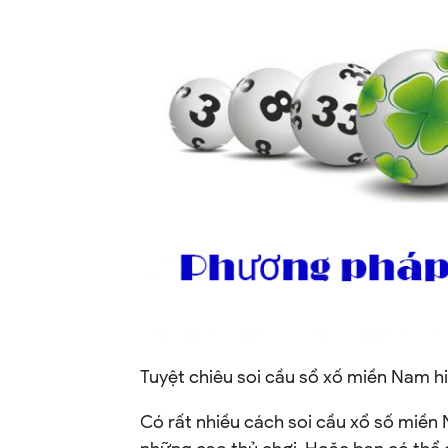
Tuyệt chiêu soi cầu sổ xố miền Nam 
Có rất nhiều cách soi cầu xổ số miền 