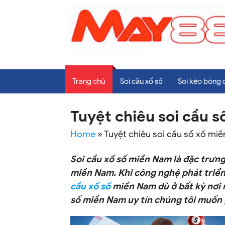
Trang chủ
Soi cầu xổ số
Soi kèo bóng 
Tuyệt chiêu soi cầu 
Home
»
Tuyệt chiêu soi cầu sổ xố mi
Soi cầu xổ số miền Nam là đặc trưn
miền Nam. Khi công nghệ phát triển,
cầu xổ số
miền Nam dù ở bất kỳ nơi 
số miền Nam uy tín chúng tôi muốn 