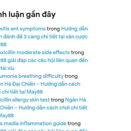
nh luận gần đây
usitis ent symptoms
trong
Hướng dẫn
 đánh đề 3 càng chi tiết tại sân cược
88
icillin moderate side effects
trong
88 giải đáp các câu hỏi liên quan đến
tài xỉu
umonia breathing difficulty
trong
n Hà Đại Chiến – Hướng dẫn cách
 chi tiết tại May88
cillin allergy skin test
trong
Ngân Hà
 Chiến – Hướng dẫn cách chơi chi tiết
 May88
tis media inflammation guide
trong