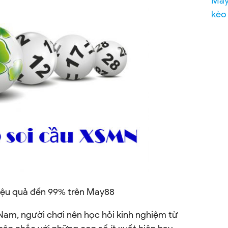
May
kèo 
hiệu quả đến 99% trên May88
Nam, người chơi nên học hỏi kinh nghiệm từ