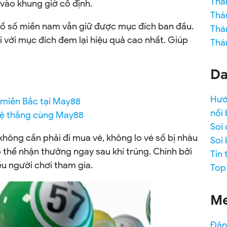
Thá
vào khung giờ cố định.
Thá
ơi xổ số miền nam vẫn giữ được mục đích ban đầu.
Thá
i với mục đích đem lại hiệu quả cao nhất. Giúp
Thá
Da
Hươ
ố miền Bắc tại May88
nổi 
 lệ thắng cùng May88
Soi 
hông cần phải đi mua vé, không lo vé số bị nhàu
Soi 
ó thể nhận thưởng ngay sau khi trúng. Chính bởi
Tin 
iều người chơi tham gia.
Top
Me
Đăn