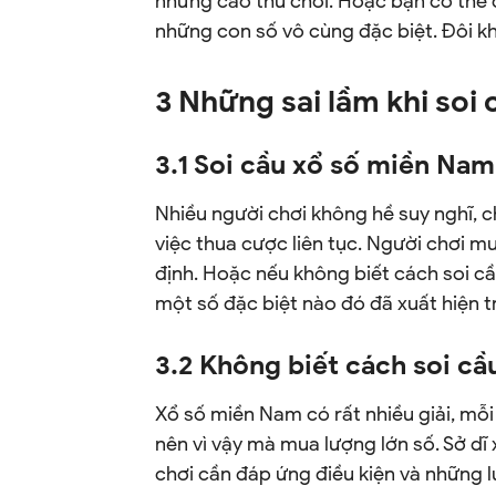
những cao thủ chơi. Hoặc bạn có thể c
những con số vô cùng đặc biệt. Đôi kh
3 Những sai lầm khi soi
3.1 Soi cầu xổ số miền Na
Nhiều người chơi không hề suy nghĩ, c
việc thua cược liên tục. Người chơi m
định. Hoặc nếu không biết cách soi c
một số đặc biệt nào đó đã xuất hiện 
3.2 Không biết cách soi c
Xổ số miền Nam có rất nhiều giải, mỗi g
nên vì vậy mà mua lượng lớn số. Sở dĩ
chơi cần đáp ứng điều kiện và những l