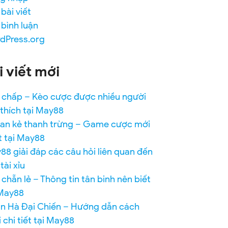
bài viết
 bình luận
dPress.org
i viết mới
 chấp – Kèo cược được nhiều người
 thích tại May88
ian kẻ thanh trừng – Game cược mới
t tại May88
88 giải đáp các câu hỏi liên quan đến
tài xỉu
chẵn lẻ – Thông tin tân binh nên biết
 May88
n Hà Đại Chiến – Hướng dẫn cách
 chi tiết tại May88