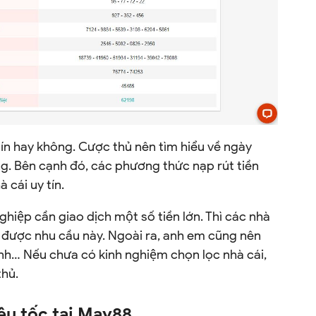
y tín hay không. Cược thủ nên tìm hiểu về ngày
ng. Bên cạnh đó, các phương thức nạp rút tiền
 cái uy tín.
ệp cần giao dịch một số tiền lớn. Thì các nhà
́ng được nhu cầu này. Ngoài ra, anh em cũng nên
 ảnh… Nếu chưa có kinh nghiệm chọn lọc nhà cái,
hủ.
iêu tốc tại May88