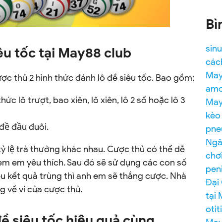
Bì
sin
êu tốc tại May88 club
cách
May
c thủ 2 hình thức đánh lô đề siêu tốc. Bao gồm:
amox
hức lô trượt, bao xiên, lô xiên, lô 2 số hoặc lô 3
May
kèo 
đề đầu đuôi.
pne
Ngâ
 tỷ lệ trả thưởng khác nhau. Cược thủ có thể dễ
chơi
 em em yêu thích. Sau đó sẽ sử dụng các con số
peni
Nếu kết quả trùng thì anh em sẽ thắng cược. Nhà
Đại
về ví của cược thủ.
tại
oti
ề siêu tốc hiệu quả cùng