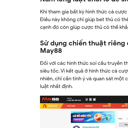
Khi tham gia bất kỳ hình thức cá cượ
Điều này không chỉ giúp bet thủ có t
cạnh đó còn giúp cược thủ có thể khă
Sử dụng chiến thuật riêng đ
May88
Đối với các hình thức soi cầu truyề
siêu tốc. Vì kết quả ở hình thức cá 
nhiên, chỉ cần tinh ý và quan sát một
luật nhất định.