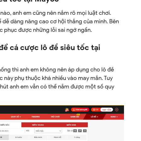
c nào, anh em cũng nên nắm rõ mọi luật chơi.
hể dễ dàng nâng cao cơ hội thắng của mình. Bên
́c phục được những lỗi sai ngớ ngẩn.
ể cá cược lô đề siêu tốc tại
n thống thì anh em không nên áp dụng cho lô đề
cược này phụ thuộc khá nhiều vào may mắn. Tuy
 chút anh em vẫn có thể nắm được một số quy