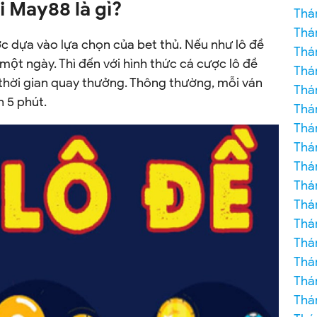
́i May88 là gì?
Thá
Thá
ợc dựa vào lựa chọn của bet thủ. Nếu như lô đề
Thá
 một ngày. Thì đến với hình thức cá cược lô đề
Thá
h thời gian quay thưởng. Thông thường, mỗi ván
Thá
́n 5 phút.
Thá
Thá
Thá
Thá
Thá
Thá
Thá
Thá
Thá
Thá
Thá